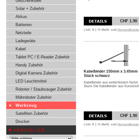
Geschenkidee
Solar + Zubehör
Akkus
CHF 1.90
Batterien
( inkl. 8.1 % MwSt. exkl.
Versandkoste
Netzteile
Ladegeräte
Kabel
Tablet PC / E-Reader Zubehör
Handy Zubehör
Kabelbinder 150mm x 3.45mm
Digital Kamera Zubehör
Stück schwarz
LED Leuchtmittel
Kabelbinder aus wetterfestem Nylon
Stück Die Kabelbinder aus Kunststoff
Roboter / Staubsauger Zubehör
Mähroboter Zubehör
Werkzeug
Satelliten Zubehör
CHF 1.90
Drucker
( inkl. 8.1 % MwSt. exkl.
Versandkoste
HERSTELLER