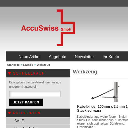
Neue Artikel
Angebote
Newsletter
Ihr Konto
Startseite
»
Katalog
»
Werkzeug
Werkzeug
SCHNELLKAUF
Bitte geben Sie die Artikelnummer aus
unserem Katalog ein.
Kabelbinder 100mm x 2.5mm 1
Stück schwarz
KATEGORIEN
Kabelbinder aus wetterfestem Nylon
Stück Die Kabelbinder aus Kunststof
SALE
eignen sich optimal zur Bündelung,
Organisatio...