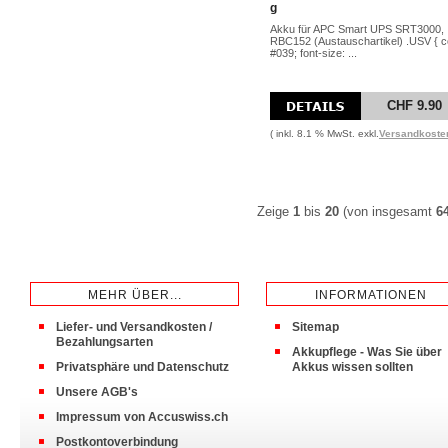
g
Akku für APC Smart UPS SRT3000,
RBC152 (Austauschartikel) .USV { co
#039; font-size: ...
CHF 9.90
( inkl. 8.1 % MwSt. exkl.
Versandkoste
Zeige
1
bis
20
(von insgesamt
6
MEHR ÜBER...
INFORMATIONEN
Liefer- und Versandkosten /
Sitemap
Bezahlungsarten
Akkupflege - Was Sie über
Privatsphäre und Datenschutz
Akkus wissen sollten
Unsere AGB's
Impressum von Accuswiss.ch
Postkontoverbindung