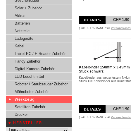
Geschenkidee
Solar + Zubehör
Akkus
CHF 1.90
Batterien
( inkl. 8.1 % MwSt. exkl.
Versandkoste
Netzteile
Ladegeräte
Kabel
Tablet PC / E-Reader Zubehör
Handy Zubehör
Kabelbinder 150mm x 3.45mm
Digital Kamera Zubehör
Stück schwarz
LED Leuchtmittel
Kabelbinder aus wetterfestem Nylon
Stück Die Kabelbinder aus Kunststoff
Roboter / Staubsauger Zubehör
Mähroboter Zubehör
Werkzeug
Satelliten Zubehör
CHF 1.90
Drucker
( inkl. 8.1 % MwSt. exkl.
Versandkoste
HERSTELLER