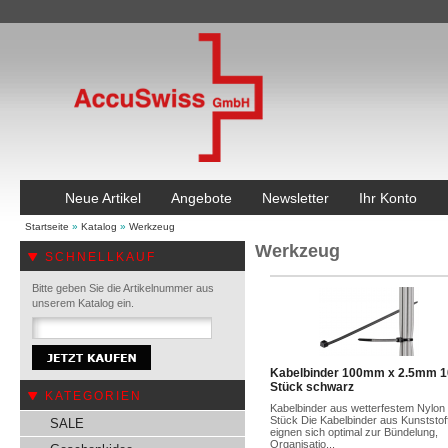
Neue Artikel
Angebote
Newsletter
Ihr Konto
Startseite
»
Katalog
»
Werkzeug
Werkzeug
SCHNELLKAUF
Bitte geben Sie die Artikelnummer aus
unserem Katalog ein.
Kabelbinder 100mm x 2.5mm 1
Stück schwarz
KATEGORIEN
Kabelbinder aus wetterfestem Nylon
Stück Die Kabelbinder aus Kunststof
SALE
eignen sich optimal zur Bündelung,
Organisatio...