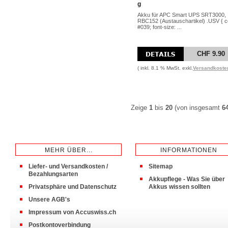
g
Akku für APC Smart UPS SRT3000,
RBC152 (Austauschartikel) .USV { co
#039; font-size: ...
CHF 9.90
( inkl. 8.1 % MwSt. exkl.
Versandkoste
Zeige
1
bis
20
(von insgesamt
6
MEHR ÜBER...
INFORMATIONEN
Liefer- und Versandkosten /
Sitemap
Bezahlungsarten
Akkupflege - Was Sie über
Privatsphäre und Datenschutz
Akkus wissen sollten
Unsere AGB's
Impressum von Accuswiss.ch
Postkontoverbindung