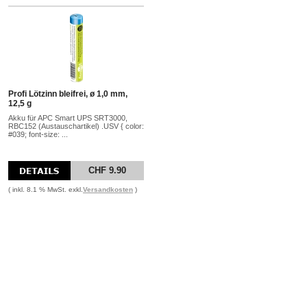
Profi Lötzinn bleifrei, ø 1,0 mm,
12,5 g
Akku für APC Smart UPS SRT3000,
RBC152 (Austauschartikel) .USV { color:
#039; font-size: ...
CHF 9.90
( inkl. 8.1 % MwSt. exkl.
Versandkosten
)