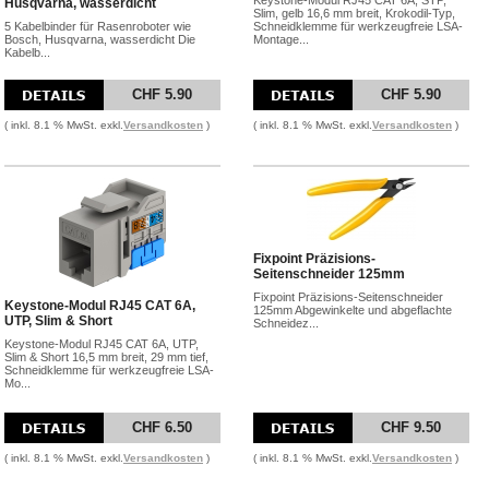
Keystone-Modul RJ45 CAT 6A, STP,
Husqvarna, wasserdicht
Slim, gelb 16,6 mm breit, Krokodil-Typ,
5 Kabelbinder für Rasenroboter wie
Schneidklemme für werkzeugfreie LSA-
Bosch, Husqvarna, wasserdicht Die
Montage...
Kabelb...
CHF 5.90
CHF 5.90
( inkl. 8.1 % MwSt. exkl.
Versandkosten
)
( inkl. 8.1 % MwSt. exkl.
Versandkosten
)
Fixpoint Präzisions-
Seitenschneider 125mm
Fixpoint Präzisions-Seitenschneider
Keystone-Modul RJ45 CAT 6A,
125mm Abgewinkelte und abgeflachte
UTP, Slim & Short
Schneidez...
Keystone-Modul RJ45 CAT 6A, UTP,
Slim & Short 16,5 mm breit, 29 mm tief,
Schneidklemme für werkzeugfreie LSA-
Mo...
CHF 6.50
CHF 9.50
( inkl. 8.1 % MwSt. exkl.
Versandkosten
)
( inkl. 8.1 % MwSt. exkl.
Versandkosten
)