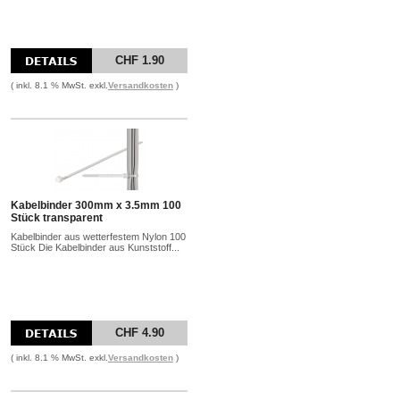
CHF 1.90
( inkl. 8.1 % MwSt. exkl.
Versandkosten
)
Kabelbinder 300mm x 3.5mm 100
Stück transparent
Kabelbinder aus wetterfestem Nylon 100
Stück Die Kabelbinder aus Kunststoff...
CHF 4.90
( inkl. 8.1 % MwSt. exkl.
Versandkosten
)