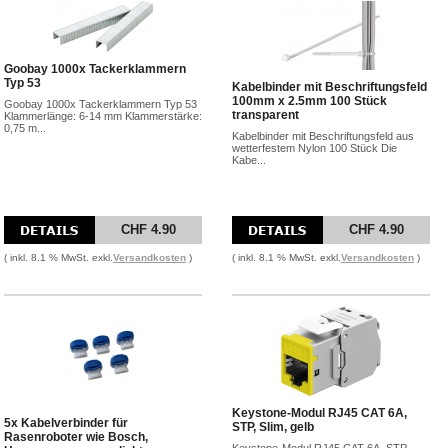
Goobay 1000x Tackerklammern
Typ 53
Kabelbinder mit Beschriftungsfeld
100mm x 2.5mm 100 Stück
Goobay 1000x Tackerklammern Typ 53
transparent
Klammerlänge: 6-14 mm Klammerstärke:
0,75 m...
Kabelbinder mit Beschriftungsfeld aus
wetterfestem Nylon 100 Stück Die
Kabe...
CHF 4.90
CHF 4.90
( inkl. 8.1 % MwSt. exkl.
Versandkosten
)
( inkl. 8.1 % MwSt. exkl.
Versandkosten
)
Keystone-Modul RJ45 CAT 6A,
5x Kabelverbinder für
STP, Slim, gelb
Rasenroboter wie Bosch,