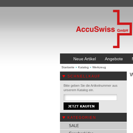
Neue Artikel
Angebote
Startseite
»
Katalog
»
Werkzeug
W
SCHNELLKAUF
Bitte geben Sie die Artikelnummer aus
unserem Katalog ein.
KATEGORIEN
SALE