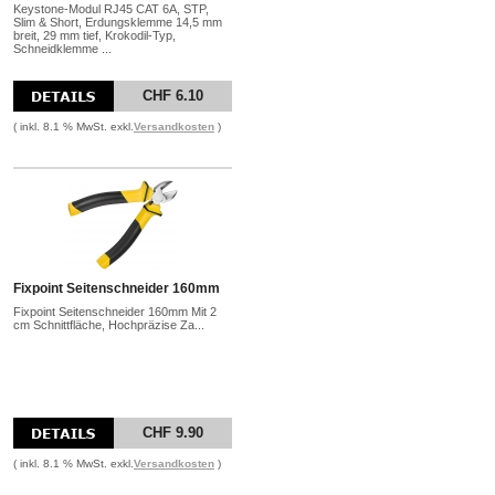
Keystone-Modul RJ45 CAT 6A, STP,
Slim & Short, Erdungsklemme 14,5 mm
breit, 29 mm tief, Krokodil-Typ,
Schneidklemme ...
CHF 6.10
( inkl. 8.1 % MwSt. exkl.
Versandkosten
)
Fixpoint Seitenschneider 160mm
Fixpoint Seitenschneider 160mm Mit 2
cm Schnittfläche, Hochpräzise Za...
CHF 9.90
( inkl. 8.1 % MwSt. exkl.
Versandkosten
)