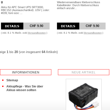
g
Wiederverwendbare Klettverschluss
Kabelbinder: Durch Klettverschluss
Akku für APC Smart UPS SRT3000,
einfach anzubr...
RBC152 (Austauschartikel) .USV { color:
#039; font-size: ...
CHF 9.90
CHF 9.90
( inkl. 8.1 % MwSt. exkl.
Versandkosten
)
( inkl. 8.1 % MwSt. exkl.
Versandkosten
)
eige
1
bis
20
(von insgesamt
64
Artikeln)
INFORMATIONEN
NEUE ARTIKEL
Sitemap
Akkupflege - Was Sie über
Akkus wissen sollten