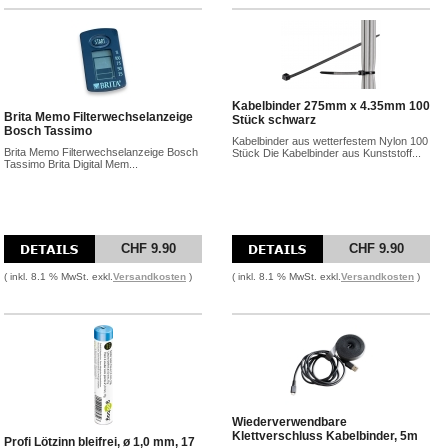
Kabelbinder 275mm x 4.35mm 100
Brita Memo Filterwechselanzeige
Stück schwarz
Bosch Tassimo
Kabelbinder aus wetterfestem Nylon 100
Brita Memo Filterwechselanzeige Bosch
Stück Die Kabelbinder aus Kunststoff...
Tassimo Brita Digital Mem...
CHF 9.90
CHF 9.90
( inkl. 8.1 % MwSt. exkl.
Versandkosten
)
( inkl. 8.1 % MwSt. exkl.
Versandkosten
)
Wiederverwendbare
Klettverschluss Kabelbinder, 5m
Profi Lötzinn bleifrei, ø 1,0 mm, 17