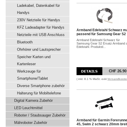
Ladekabel, Datenkabel für
Handys
230V Netzteile für Handys
KFZ Ladeadapter für Handys
Armband Edelstahl Schwarz ma
passend für Samsung Gear S2
Netzteile mit USB Anschluss
Armband Edelstahl Schwarz für
Bluetooth
Samsung Gear S2 Ersatz Armband 
Edelstahl. Produktd...
Ohrhörer und Lautsprecher
Speicher Karten und
Kartenleser
CHF 26.90
Werkzeuge für
Smartphone/Tablet
( inkl. 8.1 % MwSt. exkl.
Versandkoste
Diverse Smartphone zubehör
Halterung für Mobiltelefone
Digital Kamera Zubehör
LED Leuchtmittel
Roboter / Staubsauger Zubehör
Armband für Garmin Forerunne
Mähroboter Zubehör
45, Swim 2 schwarz 20mm brei