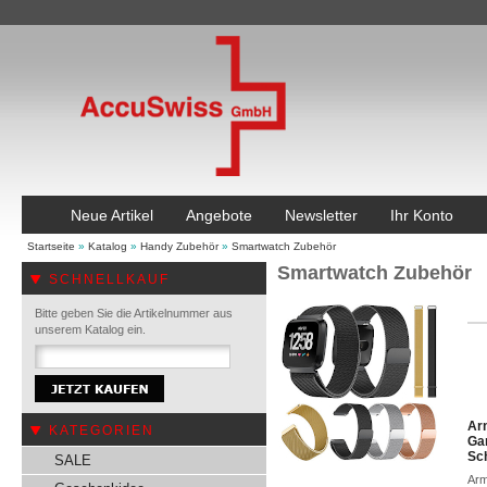
Neue Artikel
Angebote
Newsletter
Ihr Konto
Startseite
»
Katalog
»
Handy Zubehör
»
Smartwatch Zubehör
Smartwatch Zubehör
SCHNELLKAUF
Bitte geben Sie die Artikelnummer aus
unserem Katalog ein.
Ar
KATEGORIEN
Gar
Sc
SALE
Arm