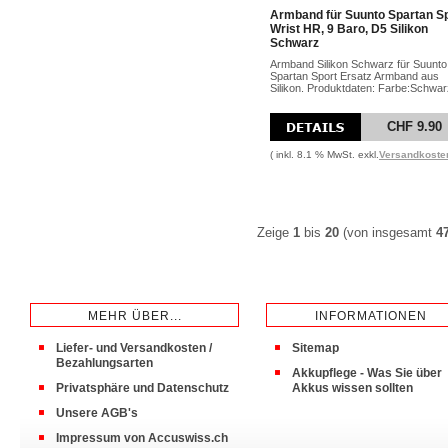
Armband für Suunto Spartan S
Wrist HR, 9 Baro, D5 Silikon
Schwarz
Armband Silikon Schwarz für Suunto
Spartan Sport Ersatz Armband aus
Silikon. Produktdaten: Farbe:Schwarz
CHF 9.90
( inkl. 8.1 % MwSt. exkl.
Versandkoste
Zeige
1
bis
20
(von insgesamt
4
MEHR ÜBER...
INFORMATIONEN
Liefer- und Versandkosten /
Sitemap
Bezahlungsarten
Akkupflege - Was Sie über
Privatsphäre und Datenschutz
Akkus wissen sollten
Unsere AGB's
Impressum von Accuswiss.ch