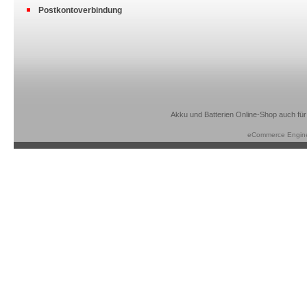
Postkontoverbindung
Akku und Batterien Online-Shop auch für
eCommerce Engin