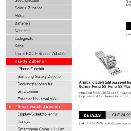
Geschenkidee
Gar
Arm
Solar + Zubehör
Akkus
Batterien
Netzteile
( in
Ladegeräte
Kabel
Tablet PC / E-Reader Zubehör
Handy Zubehör
iPhone Zubehör
Samsung Galaxy Zubehör
Armband Edelstahl passend fü
Dockingstationen für
Garmin Fenix 5S, Fenix 5S Plus
Smartphone
Armband Edelstahl Silber (S) magnet
loop passend für Garmin Fenix 5S ...
Externer Universal Akku
Smartwatch Zubehör
Display-Schutzfolien für
CHF 24.90
Handys
( inkl. 8.1 % MwSt. exkl.
Versandkoste
Smartphone Cover + Hüllen