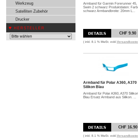
Werkzeug
Armband für Garmin Forerunner 45,
Swim 2 schwarz Produktdaten: Farb
Satelliten Zubehör
schwarz Armbandbreite: 20mm L...
Drucker
HERSTELLER
CHF 9.90
( inkl. 8.1 % MwSt. exkl.
Versandkoste
Armband für Polar A360, A370
Silikon Blau
Armband für Polar A360, A370 Siliko
Blau Ersatz Armband aus Silikon. ...
CHF 16.90
( inkl. 8.1 % MwSt. exkl.
Versandkoste