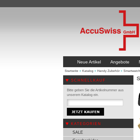
Neue Artikel
Angebote
Startseite
»
Katalog
»
Handy Zubehör
»
Smartwatc
S
SCHNELLKAUF
Bitte geben Sie die Artikelnummer aus
unserem Katalog ein.
KATEGORIEN
SALE