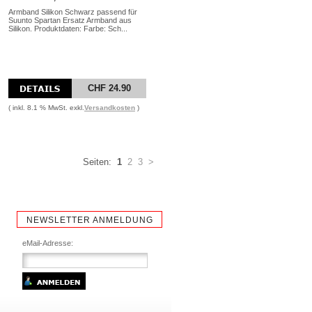
Armband Silikon Schwarz passend für
Suunto Spartan Ersatz Armband aus
Silikon. Produktdaten: Farbe: Sch...
CHF 24.90
( inkl. 8.1 % MwSt. exkl.
Versandkosten
)
Seiten:
1
2
3
>
NEWSLETTER ANMELDUNG
eMail-Adresse: