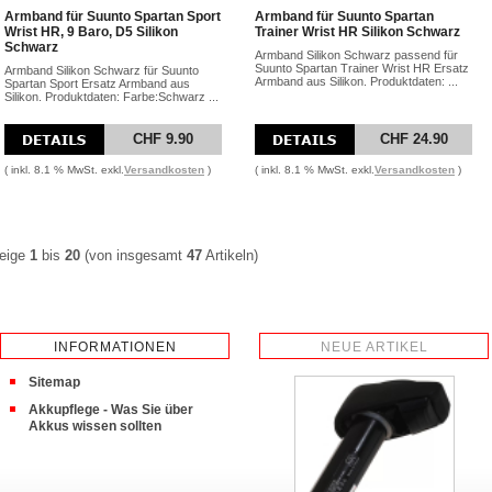
Armband für Suunto Spartan Sport
Armband für Suunto Spartan
Wrist HR, 9 Baro, D5 Silikon
Trainer Wrist HR Silikon Schwarz
Schwarz
Armband Silikon Schwarz passend für
Suunto Spartan Trainer Wrist HR Ersatz
Armband Silikon Schwarz für Suunto
Armband aus Silikon. Produktdaten: ...
Spartan Sport Ersatz Armband aus
Silikon. Produktdaten: Farbe:Schwarz ...
CHF 9.90
CHF 24.90
( inkl. 8.1 % MwSt. exkl.
Versandkosten
)
( inkl. 8.1 % MwSt. exkl.
Versandkosten
)
eige
1
bis
20
(von insgesamt
47
Artikeln)
INFORMATIONEN
NEUE ARTIKEL
Sitemap
Akkupflege - Was Sie über
Akkus wissen sollten