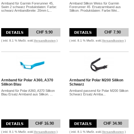
Armband für Garmin Forerunner 45,
Armband Silikon Weiss für Garmin
Swim 2 schwarz Produktdaten: Farbe:
Forerunner 45 Ersatzarmband aus
schwarz Armbandbreite: 20mm L...
Silikon. Produktdaten: Farbe:Wei...
CHF 9.90
CHF 7.90
( inkl. 8.1 % MwSt. exkl.
Versandkosten
)
( inkl. 8.1 % MwSt. exkl.
Versandkosten
)
Armband für Polar A360, A370
Armband für Polar M200 Silikon
Silikon Blau
Schwarz
Armband für Polar A360, A370 Silikon
Armband passend für Polar M200 Silikon
Blau Ersatz Armband aus Silikon. ...
Schwarz Ersatz Armba...
CHF 16.90
CHF 34.90
( inkl. 8.1 % MwSt. exkl.
Versandkosten
)
( inkl. 8.1 % MwSt. exkl.
Versandkosten
)