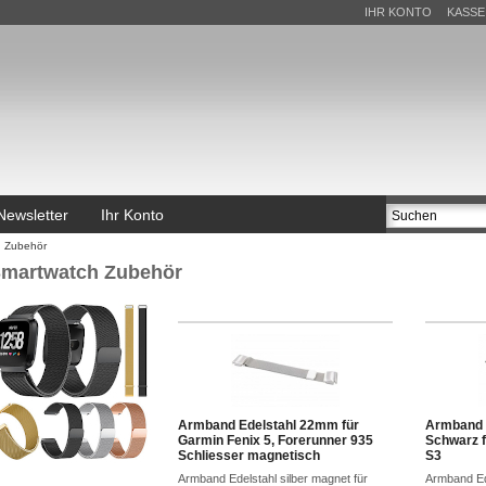
IHR KONTO
KASSE
Newsletter
Ihr Konto
h Zubehör
martwatch Zubehör
Armband Edelstahl 22mm für
Armband 
Garmin Fenix 5, Forerunner 935
Schwarz f
Schliesser magnetisch
S3
Armband Edelstahl silber magnet für
Armband Ed