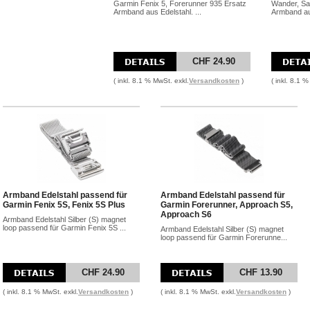
Garmin Fenix 5, Forerunner 935 Ersatz
Wander, Sa
Armband aus Edelstahl. ...
Armband aus
CHF 24.90
( inkl. 8.1 % MwSt. exkl.
Versandkosten
)
( inkl. 8.1 
Armband Edelstahl passend für
Armband Edelstahl passend für
Garmin Fenix 5S, Fenix 5S Plus
Garmin Forerunner, Approach S5,
Approach S6
Armband Edelstahl Silber (S) magnet
loop passend für Garmin Fenix 5S ...
Armband Edelstahl Silber (S) magnet
loop passend für Garmin Forerunne...
CHF 24.90
CHF 13.90
( inkl. 8.1 % MwSt. exkl.
Versandkosten
)
( inkl. 8.1 % MwSt. exkl.
Versandkosten
)