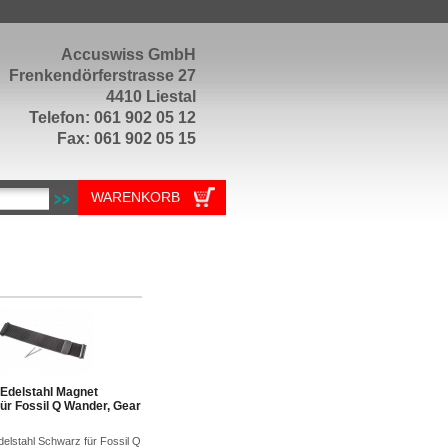
Accuswiss GmbH
Frenkendörferstrasse 27
4410 Liestal
Telefon: 061 902 05 12
Fax: 061 902 05 15
WARENKORB
Edelstahl Magnet
ür Fossil Q Wander, Gear
elstahl Schwarz für Fossil Q