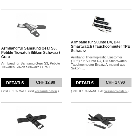
Armband für Suunto D4, D4i
Smartwatch / Tauchcomputer TPE
Armband für Samsung Gear S3,
Schwarz
Pebble Ticwatch Silikon Schwarz /
Grau
Armband Thermoplastic Elastomer
(TPE) für Suunto D4, D4i Smartwatch,
Armband für Samsung Gear S3, Pebble
Tauchcomputer Ersatz Armband aus
Ticwatch Silikon Schwarz / Grau ...
Silikon. ...
CHF 12.90
CHF 17.90
( inkl. 8.1 % MwSt. exkl.
Versandkosten
)
( inkl. 8.1 % MwSt. exkl.
Versandkosten
)