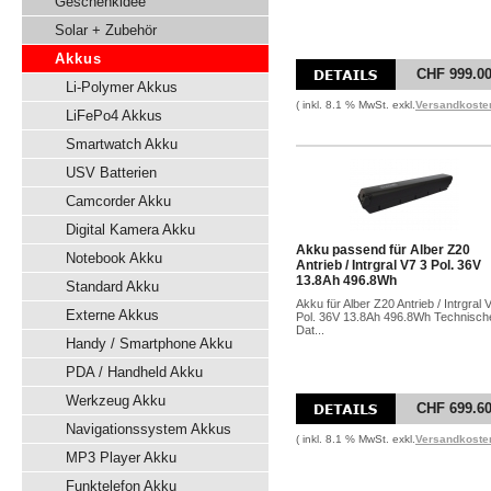
Geschenkidee
Solar + Zubehör
Akkus
CHF 999.0
Li-Polymer Akkus
( inkl. 8.1 % MwSt. exkl.
Versandkoste
LiFePo4 Akkus
Smartwatch Akku
USV Batterien
Camcorder Akku
Digital Kamera Akku
Akku passend für Alber Z20
Notebook Akku
Antrieb / Intrgral V7 3 Pol. 36V
13.8Ah 496.8Wh
Standard Akku
Akku für Alber Z20 Antrieb / Intrgral 
Externe Akkus
Pol. 36V 13.8Ah 496.8Wh Technisch
Dat...
Handy / Smartphone Akku
PDA / Handheld Akku
Werkzeug Akku
CHF 699.6
Navigationssystem Akkus
( inkl. 8.1 % MwSt. exkl.
Versandkoste
MP3 Player Akku
Funktelefon Akku