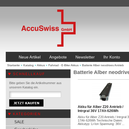
Neue Artikel
Angebote
Newsletter
Ihr Konto
Startseite
»
Katalog
»
Akkus
»
Fahrrad - E-Bike Akkus
»
Batterie Alber neodrives Antrieb
Batterie Alber neodriv
SCHNELLKAUF
Bitte geben Sie die Artikelnummer aus
unserem Katalog ein.
Akku für Alber Z20 Antrieb /
Intrgral 36V 17Ah 626Wh
KATEGORIEN
Akku für Alber Z20 Antrieb / Intrgral 
17Ah 626Wh Technische Daten:
SALE
Akkutyp: Li-Ion Spannung: 36V ...