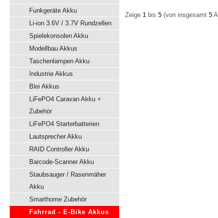
Funkgeräte Akku
Zeige
1
bis
5
(von insgesamt
5
Ar
Li-ion 3.6V / 3.7V Rundzellen
Spielekonsolen Akku
Modellbau Akkus
Taschenlampen Akku
Industrie Akkus
Blei Akkus
LiFePO4 Caravan Akku +
Zubehör
LiFePO4 Starterbatterien
Lautsprecher Akku
RAID Controller Akku
Barcode-Scanner Akku
Staubsauger / Rasenmäher
Akku
Smarthome Zubehör
Fahrrad - E-Bike Akkus