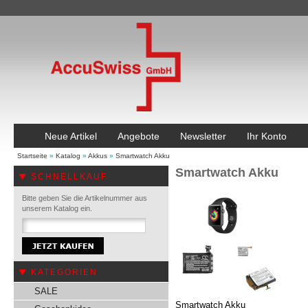
Neue Artikel
Angebote
Newsletter
Ihr Konto
Startseite
»
Katalog
»
Akkus
»
Smartwatch Akku
Smartwatch Akku
SCHNELLKAUF
Bitte geben Sie die Artikelnummer aus
unserem Katalog ein.
KATEGORIEN
SALE
Smartwatch Akku