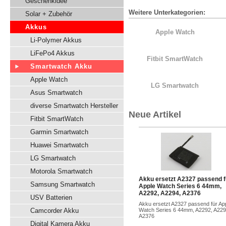
Geschenkidee
Weitere Unterkategorien:
Solar + Zubehör
Akkus
Apple Watch
Li-Polymer Akkus
LiFePo4 Akkus
Fitbit SmartWatch
Smartwatch Akku
Apple Watch
LG Smartwatch
Asus Smartwatch
diverse Smartwatch Hersteller
Neue Artikel
Fitbit SmartWatch
Garmin Smartwatch
Huawei Smartwatch
LG Smartwatch
Motorola Smartwatch
Akku ersetzt A2327 passend f
Samsung Smartwatch
Apple Watch Series 6 44mm,
A2292, A2294, A2376
USV Batterien
Akku ersetzt A2327 passend für Ap
Camcorder Akku
Watch Series 6 44mm, A2292, A229
A2376
Digital Kamera Akku