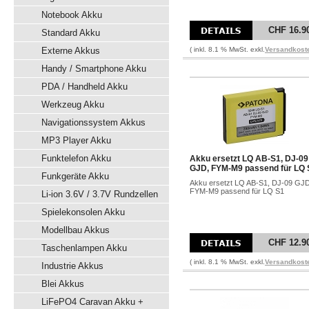
Notebook Akku
CHF 16.9
Standard Akku
Externe Akkus
( inkl. 8.1 % MwSt. exkl.
Versandkost
Handy / Smartphone Akku
PDA / Handheld Akku
Werkzeug Akku
Navigationssystem Akkus
MP3 Player Akku
Funktelefon Akku
Akku ersetzt LQ AB-S1, DJ-09
GJD, FYM-M9 passend für LQ 
Funkgeräte Akku
Akku ersetzt LQ AB-S1, DJ-09 GJD
FYM-M9 passend für LQ S1
Li-ion 3.6V / 3.7V Rundzellen
Spielekonsolen Akku
Modellbau Akkus
CHF 12.9
Taschenlampen Akku
( inkl. 8.1 % MwSt. exkl.
Versandkost
Industrie Akkus
Blei Akkus
LiFePO4 Caravan Akku +