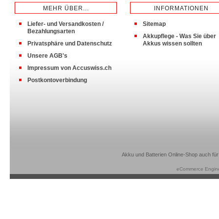
MEHR ÜBER...
INFORMATIONEN
Liefer- und Versandkosten /
Sitemap
Bezahlungsarten
Akkupflege - Was Sie über
Privatsphäre und Datenschutz
Akkus wissen sollten
Unsere AGB's
Impressum von Accuswiss.ch
Postkontoverbindung
Akku und Batterien Online-Shop auch für
eCommerce Engin