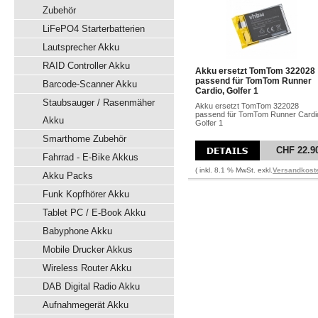
Zubehör
LiFePO4 Starterbatterien
Lautsprecher Akku
RAID Controller Akku
Akku ersetzt TomTom 322028
passend für TomTom Runner
Barcode-Scanner Akku
Cardio, Golfer 1
Staubsauger / Rasenmäher
Akku ersetzt TomTom 322028
passend für TomTom Runner Cardi
Akku
Golfer 1
Smarthome Zubehör
CHF 22.9
Fahrrad - E-Bike Akkus
( inkl. 8.1 % MwSt. exkl.
Versandkost
Akku Packs
Funk Kopfhörer Akku
Tablet PC / E-Book Akku
Babyphone Akku
Mobile Drucker Akkus
Wireless Router Akku
DAB Digital Radio Akku
Aufnahmegerät Akku