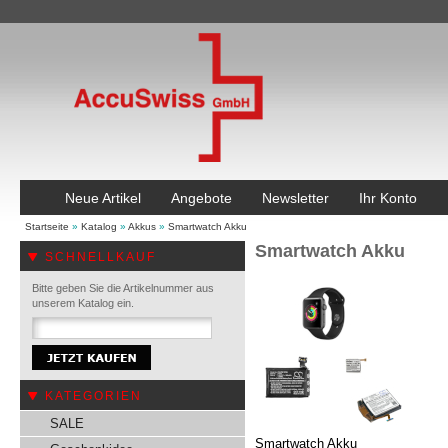
Neue Artikel
Angebote
Newsletter
Ihr Konto
Startseite
»
Katalog
»
Akkus
»
Smartwatch Akku
Smartwatch Akku
SCHNELLKAUF
Bitte geben Sie die Artikelnummer aus
unserem Katalog ein.
KATEGORIEN
SALE
Smartwatch Akku