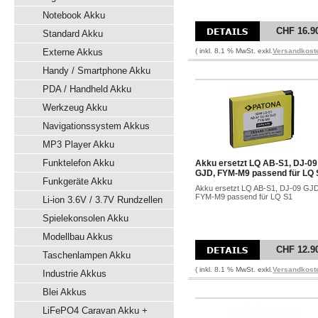
Notebook Akku
CHF 16.9
Standard Akku
Externe Akkus
( inkl. 8.1 % MwSt. exkl.
Versandkost
Handy / Smartphone Akku
PDA / Handheld Akku
Werkzeug Akku
Navigationssystem Akkus
MP3 Player Akku
Funktelefon Akku
Akku ersetzt LQ AB-S1, DJ-09
GJD, FYM-M9 passend für LQ 
Funkgeräte Akku
Akku ersetzt LQ AB-S1, DJ-09 GJD
FYM-M9 passend für LQ S1
Li-ion 3.6V / 3.7V Rundzellen
Spielekonsolen Akku
Modellbau Akkus
CHF 12.9
Taschenlampen Akku
( inkl. 8.1 % MwSt. exkl.
Versandkost
Industrie Akkus
Blei Akkus
LiFePO4 Caravan Akku +