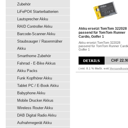
Zubehör
LiFePO4 Starterbatterien
Lautsprecher Akku
RAID Controller Akku
Akku ersetzt TomTom 322028
passend für TomTom Runner
Barcode-Scanner Akku
Cardio, Golfer 1
Staubsauger / Rasenmäher
Akku ersetzt TomTom 322028
passend für TomTom Runner Cardi
Akku
Golfer 1
Smarthome Zubehör
CHF 22.9
Fahrrad - E-Bike Akkus
( inkl. 8.1 % MwSt. exkl.
Versandkost
Akku Packs
Funk Kopfhörer Akku
Tablet PC / E-Book Akku
Babyphone Akku
Mobile Drucker Akkus
Wireless Router Akku
DAB Digital Radio Akku
Aufnahmegerät Akku