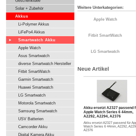
Geschenkidee
Weitere Unterkategorien:
Solar + Zubehör
Akkus
Apple Watch
Li-Polymer Akkus
LiFePo4 Akkus
Fitbit SmartWatch
Smartwatch Akku
Apple Watch
LG Smartwatch
Asus Smartwatch
diverse Smartwatch Hersteller
Neue Artikel
Fitbit SmartWatch
Garmin Smartwatch
Huawei Smartwatch
LG Smartwatch
Motorola Smartwatch
Akku ersetzt A2327 passend f
Samsung Smartwatch
Apple Watch Series 6 44mm,
A2292, A2294, A2376
USV Batterien
Akku ersetzt A2327 passend für Ap
Camcorder Akku
Watch Series 6 44mm, A2292, A229
A2376
Digital Kamera Akku