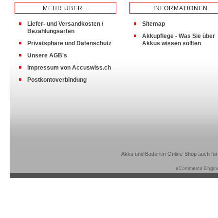
MEHR ÜBER...
INFORMATIONEN
Liefer- und Versandkosten /
Sitemap
Bezahlungsarten
Akkupflege - Was Sie über
Privatsphäre und Datenschutz
Akkus wissen sollten
Unsere AGB's
Impressum von Accuswiss.ch
Postkontoverbindung
Akku und Batterien Online-Shop auch für
eCommerce Engin