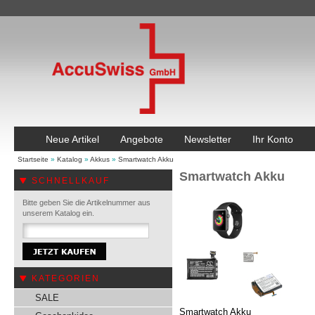
Neue Artikel
Angebote
Newsletter
Ihr Konto
Startseite
»
Katalog
»
Akkus
»
Smartwatch Akku
Smartwatch Akku
SCHNELLKAUF
Bitte geben Sie die Artikelnummer aus
unserem Katalog ein.
KATEGORIEN
SALE
Smartwatch Akku