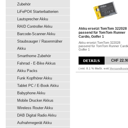
Zubehör
LiFePO4 Starterbatterien
Lautsprecher Akku
RAID Controller Akku
Akku ersetzt TomTom 322028
passend für TomTom Runner
Barcode-Scanner Akku
Cardio, Golfer 1
Staubsauger / Rasenmäher
Akku ersetzt TomTom 322028
passend für TomTom Runner Cardi
Akku
Golfer 1
Smarthome Zubehör
CHF 22.9
Fahrrad - E-Bike Akkus
( inkl. 8.1 % MwSt. exkl.
Versandkost
Akku Packs
Funk Kopfhörer Akku
Tablet PC / E-Book Akku
Babyphone Akku
Mobile Drucker Akkus
Wireless Router Akku
DAB Digital Radio Akku
Aufnahmegerät Akku