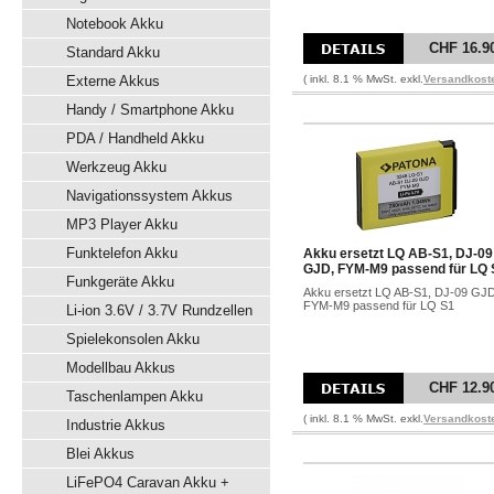
Notebook Akku
CHF 16.9
Standard Akku
Externe Akkus
( inkl. 8.1 % MwSt. exkl.
Versandkost
Handy / Smartphone Akku
PDA / Handheld Akku
Werkzeug Akku
Navigationssystem Akkus
MP3 Player Akku
Funktelefon Akku
Akku ersetzt LQ AB-S1, DJ-09
GJD, FYM-M9 passend für LQ 
Funkgeräte Akku
Akku ersetzt LQ AB-S1, DJ-09 GJD
FYM-M9 passend für LQ S1
Li-ion 3.6V / 3.7V Rundzellen
Spielekonsolen Akku
Modellbau Akkus
CHF 12.9
Taschenlampen Akku
( inkl. 8.1 % MwSt. exkl.
Versandkost
Industrie Akkus
Blei Akkus
LiFePO4 Caravan Akku +