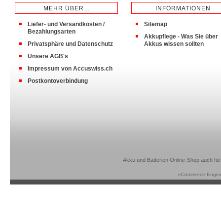
MEHR ÜBER...
INFORMATIONEN
Liefer- und Versandkosten /
Sitemap
Bezahlungsarten
Akkupflege - Was Sie über
Privatsphäre und Datenschutz
Akkus wissen sollten
Unsere AGB's
Impressum von Accuswiss.ch
Postkontoverbindung
Akku und Batterien Online-Shop auch für
eCommerce Engin