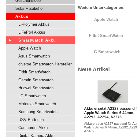
Geschenkidee
Weitere Unterkategorien:
Solar + Zubehör
Akkus
Apple Watch
Li-Polymer Akkus
LiFePo4 Akkus
Fitbit SmartWatch
Smartwatch Akku
Apple Watch
LG Smartwatch
Asus Smartwatch
diverse Smartwatch Hersteller
Neue Artikel
Fitbit SmartWatch
Garmin Smartwatch
Huawei Smartwatch
LG Smartwatch
Motorola Smartwatch
Akku ersetzt A2327 passend f
Samsung Smartwatch
Apple Watch Series 6 44mm,
A2292, A2294, A2376
USV Batterien
Akku ersetzt A2327 passend für Ap
Camcorder Akku
Watch Series 6 44mm, A2292, A229
A2376
Digital Kamera Akku