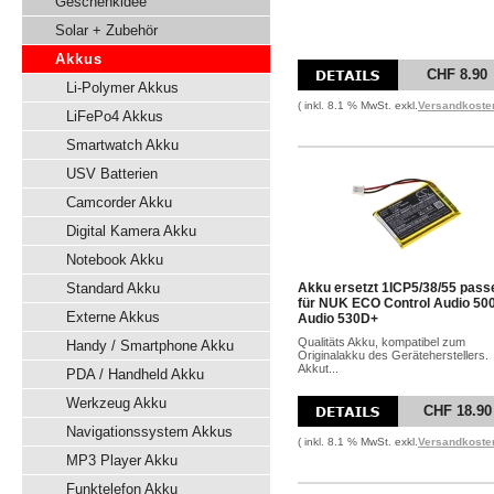
Geschenkidee
Solar + Zubehör
Akkus
CHF 8.90
Li-Polymer Akkus
( inkl. 8.1 % MwSt. exkl.
Versandkoste
LiFePo4 Akkus
Smartwatch Akku
USV Batterien
Camcorder Akku
Digital Kamera Akku
Notebook Akku
Standard Akku
Akku ersetzt 1ICP5/38/55 pass
für NUK ECO Control Audio 500
Externe Akkus
Audio 530D+
Qualitäts Akku, kompatibel zum
Handy / Smartphone Akku
Originalakku des Geräteherstellers.
Akkut...
PDA / Handheld Akku
Werkzeug Akku
CHF 18.90
Navigationssystem Akkus
( inkl. 8.1 % MwSt. exkl.
Versandkoste
MP3 Player Akku
Funktelefon Akku