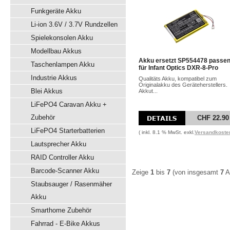
Funkgeräte Akku
Li-ion 3.6V / 3.7V Rundzellen
Spielekonsolen Akku
Modellbau Akkus
Akku ersetzt SP554478 passe
Taschenlampen Akku
für Infant Optics DXR-8-Pro
Industrie Akkus
Qualitäts Akku, kompatibel zum
Originalakku des Geräteherstellers.
Blei Akkus
Akkut...
LiFePO4 Caravan Akku +
Zubehör
CHF 22.90
LiFePO4 Starterbatterien
( inkl. 8.1 % MwSt. exkl.
Versandkoste
Lautsprecher Akku
RAID Controller Akku
Barcode-Scanner Akku
Zeige
1
bis
7
(von insgesamt
7
Ar
Staubsauger / Rasenmäher
Akku
Smarthome Zubehör
Fahrrad - E-Bike Akkus