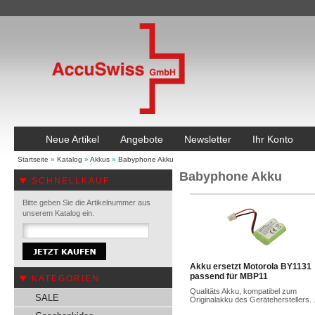
Neue Artikel
Angebote
Newsletter
Ihr Konto
Startseite
»
Katalog
»
Akkus
»
Babyphone Akku
Babyphone Akku
SCHNELLKAUF
Bitte geben Sie die Artikelnummer aus
unserem Katalog ein.
Akku ersetzt Motorola BY1131
passend für MBP11
KATEGORIEN
Qualitäts Akku, kompatibel zum
SALE
Originalakku des Geräteherstellers. .