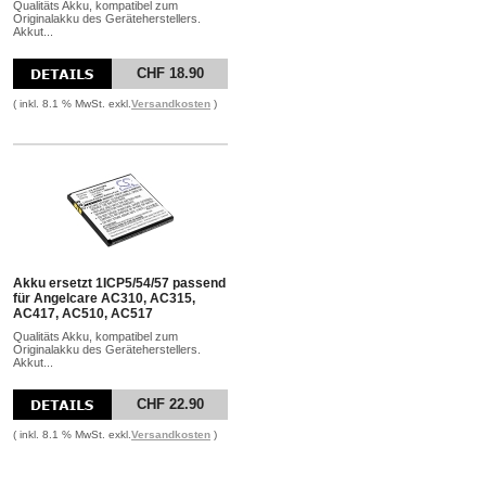
Qualitäts Akku, kompatibel zum
Originalakku des Geräteherstellers.
Akkut...
CHF 18.90
( inkl. 8.1 % MwSt. exkl.
Versandkosten
)
Akku ersetzt 1ICP5/54/57 passend
für Angelcare AC310, AC315,
AC417, AC510, AC517
Qualitäts Akku, kompatibel zum
Originalakku des Geräteherstellers.
Akkut...
CHF 22.90
( inkl. 8.1 % MwSt. exkl.
Versandkosten
)