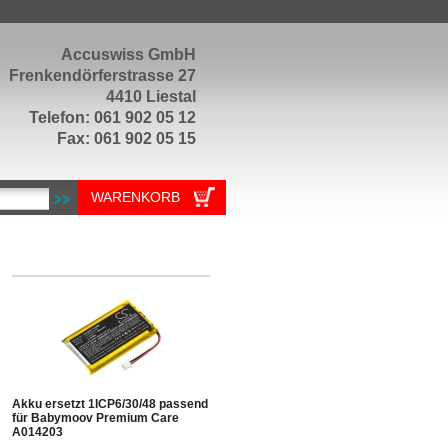
Accuswiss GmbH
Frenkendörferstrasse 27
4410 Liestal
Telefon: 061 902 05 12
Fax: 061 902 05 15
WARENKORB
Akku ersetzt 1ICP6/30/48 passend
für Babymoov Premium Care
A014203