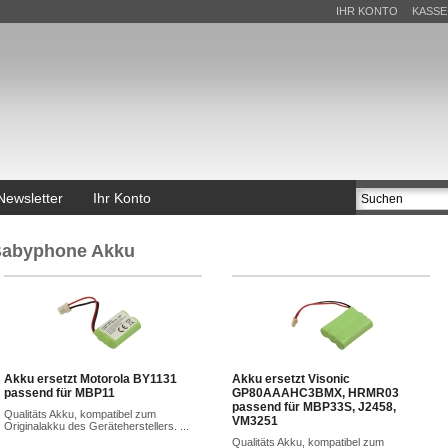
IHR KONTO
KASSE
Newsletter
Ihr Konto
abyphone Akku
Akku ersetzt Motorola BY1131
Akku ersetzt Visonic
passend für MBP11
GP80AAAHC3BMX, HRMR03
passend für MBP33S, J2458,
Qualitäts Akku, kompatibel zum
VM3251
Originalakku des Geräteherstellers. ...
Qualitäts Akku, kompatibel zum