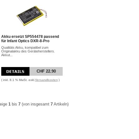
Akku ersetzt SP554478 passend
für Infant Optics DXR-8-Pro
Qualitäts Akku, kompatibel zum
Originalakku des Geräteherstellers.
Akkut...
CHF 22.90
( inkl. 8.1 % MwSt. exkl.
Versandkosten
)
eige
1
bis
7
(von insgesamt
7
Artikeln)