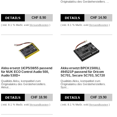
Originalakku des Geräteherstellers. ...
CHF 8.90
CHF 14.90
( inkl. 8.1 % MwSt. exkl.
Versandkosten
)
( inkl. 8.1 % MwSt. exkl.
Versandkosten
)
Akku ersetzt 1ICP5/38/55 passend
Akku ersetzt BPCK1500LI,
für NUK ECO Control Audio 500,
494521P passend für Oricom
Audio 530D+
SC701, Secure SC703, SC720
Qualitäts Akku, kompatibel zum
Qualitäts Akku, kompatibel zum
Originalakku des Geräteherstellers.
Originalakku des Geräteherstellers.
Akkut...
Syst...
CHF 18.90
CHF 19.90
( inkl. 8.1 % MwSt. exkl.
Versandkosten
)
( inkl. 8.1 % MwSt. exkl.
Versandkosten
)