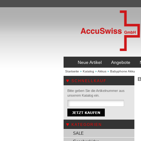
Neue Artikel
Angebote
Startseite
»
Katalog
»
Akkus
»
Babyphone Akku
B
SCHNELLKAUF
Bitte geben Sie die Artikelnummer aus
unserem Katalog ein.
KATEGORIEN
SALE