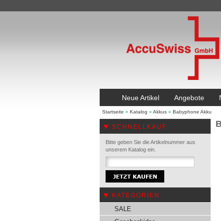
Neue Artikel
Angebote
Startseite
»
Katalog
»
Akkus
»
Babyphone Akku
B
SCHNELLKAUF
Bitte geben Sie die Artikelnummer aus
unserem Katalog ein.
KATEGORIEN
SALE