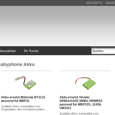
IHR KONTO
KASSE
Newsletter
Ihr Konto
abyphone Akku
Akku ersetzt Motorola BY1131
Akku ersetzt Visonic
passend für MBP11
GP80AAAHC3BMX, HRMR03
passend für MBP33S, J2458,
Qualitäts Akku, kompatibel zum
VM3251
Originalakku des Geräteherstellers. ...
Qualitäts Akku, kompatibel zum