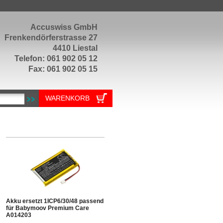
Accuswiss GmbH
Frenkendörferstrasse 27
4410 Liestal
Telefon: 061 902 05 12
Fax: 061 902 05 15
WARENKORB
Akku ersetzt 1ICP6/30/48 passend
für Babymoov Premium Care
A014203