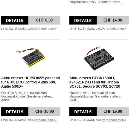
Originalakku des Geräteherstellers. ...
CHF 8.90
CHF 14.90
( inkl. 8.1 % MwSt. exkl.
Versandkosten
)
( inkl. 8.1 % MwSt. exkl.
Versandkosten
)
Akku ersetzt 1ICP5/38/55 passend
Akku ersetzt BPCK1500LI,
für NUK ECO Control Audio 500,
494521P passend für Oricom
Audio 530D+
SC701, Secure SC703, SC720
Qualitäts Akku, kompatibel zum
Qualitäts Akku, kompatibel zum
Originalakku des Geräteherstellers.
Originalakku des Geräteherstellers.
Akkut...
Syst...
CHF 18.90
CHF 19.90
( inkl. 8.1 % MwSt. exkl.
Versandkosten
)
( inkl. 8.1 % MwSt. exkl.
Versandkosten
)