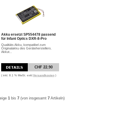
Akku ersetzt SP554478 passend
für Infant Optics DXR-8-Pro
Qualitäts Akku, kompatibel zum
Originalakku des Geräteherstellers.
Akkut...
CHF 22.90
( inkl. 8.1 % MwSt. exkl.
Versandkosten
)
eige
1
bis
7
(von insgesamt
7
Artikeln)