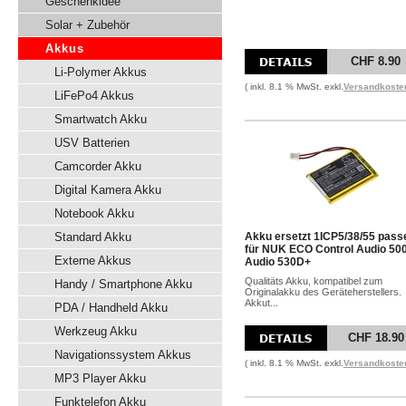
Geschenkidee
Solar + Zubehör
Akkus
CHF 8.90
Li-Polymer Akkus
( inkl. 8.1 % MwSt. exkl.
Versandkoste
LiFePo4 Akkus
Smartwatch Akku
USV Batterien
Camcorder Akku
Digital Kamera Akku
Notebook Akku
Standard Akku
Akku ersetzt 1ICP5/38/55 pass
für NUK ECO Control Audio 500
Externe Akkus
Audio 530D+
Qualitäts Akku, kompatibel zum
Handy / Smartphone Akku
Originalakku des Geräteherstellers.
Akkut...
PDA / Handheld Akku
Werkzeug Akku
CHF 18.90
Navigationssystem Akkus
( inkl. 8.1 % MwSt. exkl.
Versandkoste
MP3 Player Akku
Funktelefon Akku