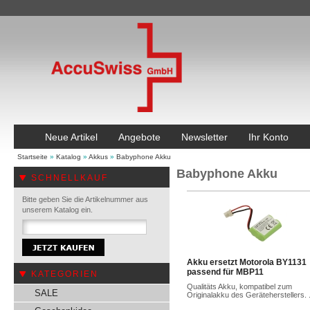
Neue Artikel
Angebote
Newsletter
Ihr Konto
Startseite
»
Katalog
»
Akkus
»
Babyphone Akku
Babyphone Akku
SCHNELLKAUF
Bitte geben Sie die Artikelnummer aus
unserem Katalog ein.
Akku ersetzt Motorola BY1131
passend für MBP11
KATEGORIEN
Qualitäts Akku, kompatibel zum
SALE
Originalakku des Geräteherstellers. .