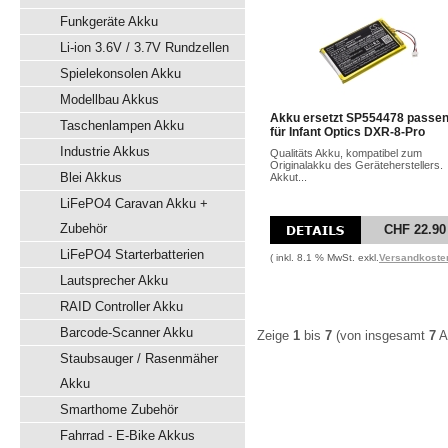
Funkgeräte Akku
Li-ion 3.6V / 3.7V Rundzellen
Spielekonsolen Akku
Modellbau Akkus
Akku ersetzt SP554478 passe
Taschenlampen Akku
für Infant Optics DXR-8-Pro
Industrie Akkus
Qualitäts Akku, kompatibel zum
Originalakku des Geräteherstellers.
Blei Akkus
Akkut...
LiFePO4 Caravan Akku +
Zubehör
CHF 22.90
LiFePO4 Starterbatterien
( inkl. 8.1 % MwSt. exkl.
Versandkoste
Lautsprecher Akku
RAID Controller Akku
Barcode-Scanner Akku
Zeige
1
bis
7
(von insgesamt
7
Ar
Staubsauger / Rasenmäher
Akku
Smarthome Zubehör
Fahrrad - E-Bike Akkus