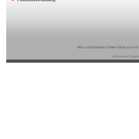
Postkontoverbindung
Akku und Batterien Online-Shop auch für
eCommerce Engin