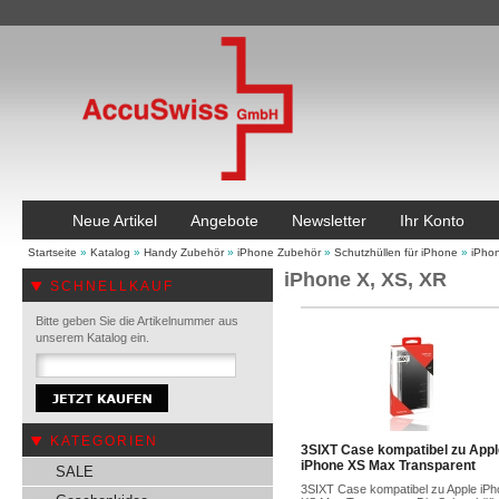
Neue Artikel
Angebote
Newsletter
Ihr Konto
Startseite
»
Katalog
»
Handy Zubehör
»
iPhone Zubehör
»
Schutzhüllen für iPhone
»
iPho
iPhone X, XS, XR
SCHNELLKAUF
Bitte geben Sie die Artikelnummer aus
unserem Katalog ein.
KATEGORIEN
3SIXT Case kompatibel zu Appl
iPhone XS Max Transparent
SALE
3SIXT Case kompatibel zu Apple iP