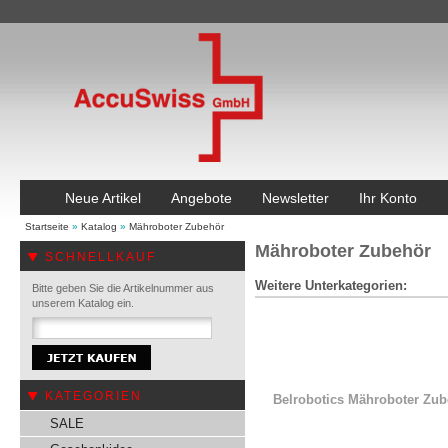
Neue Artikel
Angebote
Newsletter
Ihr Konto
Startseite
»
Katalog
»
Mähroboter Zubehör
Mähroboter Zubehör
SCHNELLKAUF
Weitere Unterkategorien:
Bitte geben Sie die Artikelnummer aus
unserem Katalog ein.
KATEGORIEN
Belrobotics Mähroboter Zu
SALE