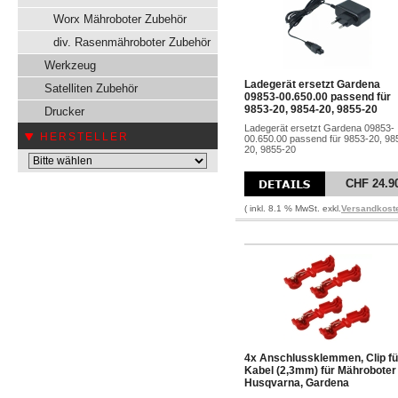
Worx Mähroboter Zubehör
div. Rasenmähroboter Zubehör
Werkzeug
Ladegerät ersetzt Gardena
Satelliten Zubehör
09853-00.650.00 passend für
9853-20, 9854-20, 9855-20
Drucker
Ladegerät ersetzt Gardena 09853-
HERSTELLER
00.650.00 passend für 9853-20, 98
20, 9855-20
CHF 24.9
( inkl. 8.1 % MwSt. exkl.
Versandkost
4x Anschlussklemmen, Clip fü
Kabel (2,3mm) für Mähroboter
Husqvarna, Gardena