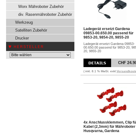
Worx Mähroboter Zubehör
div. Rasenmähroboter Zubehör
Werkzeug
Ladegerät ersetzt Gardena
Satelliten Zubehör
09853-00.650.00 passend für
9853-20, 9854-20, 9855-20
Drucker
Ladegerät ersetzt Gardena 09853-
HERSTELLER
00.650.00 passend für 9853-20, 98
20, 9855-20
CHF 24.9
( inkl. 8.1 % MwSt. exkl.
Versandkost
4x Anschlussklemmen, Clip fü
Kabel (2,3mm) für Mähroboter
Husqvarna, Gardena