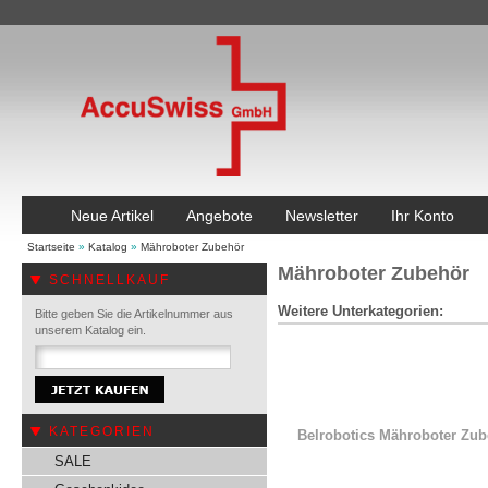
Neue Artikel
Angebote
Newsletter
Ihr Konto
Startseite
»
Katalog
»
Mähroboter Zubehör
Mähroboter Zubehör
SCHNELLKAUF
Weitere Unterkategorien:
Bitte geben Sie die Artikelnummer aus
unserem Katalog ein.
KATEGORIEN
Belrobotics Mähroboter Zu
SALE