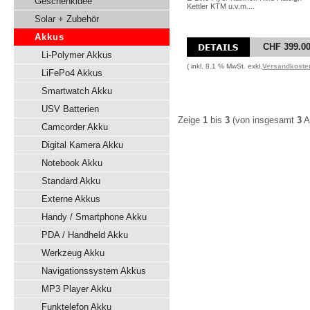
Geschenkidee
Kettler KTM u.v.m....
Solar + Zubehör
Akkus
CHF 399.0
Li-Polymer Akkus
( inkl. 8.1 % MwSt. exkl.
Versandkoste
LiFePo4 Akkus
Smartwatch Akku
USV Batterien
Zeige
1
bis
3
(von insgesamt
3
Ar
Camcorder Akku
Digital Kamera Akku
Notebook Akku
Standard Akku
Externe Akkus
Handy / Smartphone Akku
PDA / Handheld Akku
Werkzeug Akku
Navigationssystem Akkus
MP3 Player Akku
Funktelefon Akku