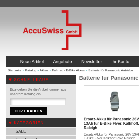
Neue Artikel
Angebote
Newsletter
Ihr Konto
Startseite
»
Katalog
»
Akkus
»
Fahrrad - E-Bike Akkus
»
Batterie für Panasonic Antriebe
Batterie für Panasonic
SCHNELLKAUF
Bitte geben Sie die Artikelnummer aus
unserem Katalog ein.
Ersatz-Akku für Panasonic 26V
KATEGORIEN
13Ah für E-Bike Flyer, Kalkhoff,
Raleigh
SALE
Ersatz-Akku für Panasonic 26V 13Ah
E-Bike Flyer Kalkhoff Rixe Raleigh