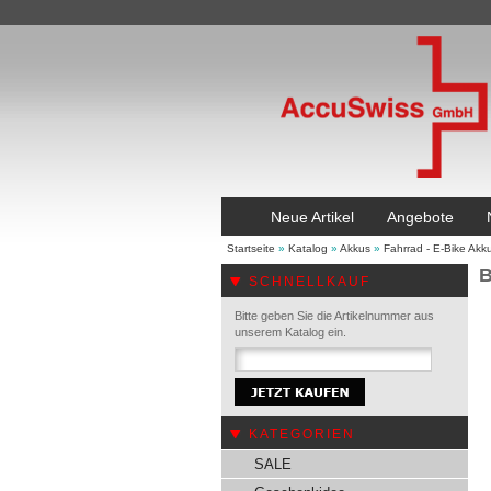
Neue Artikel
Angebote
Startseite
»
Katalog
»
Akkus
»
Fahrrad - E-Bike Akk
B
SCHNELLKAUF
Bitte geben Sie die Artikelnummer aus
unserem Katalog ein.
KATEGORIEN
SALE