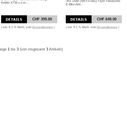
36V 14Ah (NKY370B2) Flyer Panasonic
Kettler KTM u.v.m....
E-Bike Akk...
CHF 399.00
CHF 649.00
( inkl. 8.1 % MwSt. exkl.
Versandkosten
)
( inkl. 8.1 % MwSt. exkl.
Versandkosten
)
eige
1
bis
3
(von insgesamt
3
Artikeln)