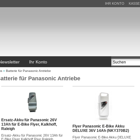
IHR KONTO
KASSE
Newsletter
Ihr Konto
us
»
Batterie für Panasonic Antriebe
atterie für Panasonic Antriebe
Ersatz-Akku für Panasonic 26V
13Ah für E-Bike Flyer, Kalkhoff,
Flyer Panasonic E-Bike Akku
Raleigh
DELUXE 36V 14Ah (NKY370B2)
Ersatz-Akku für Panasonic 26V 13Ah für
Flyer Panasonic E-Bike Akku DELUXE
E-Bike Flyer Kalkhoff Rixe Raleigh