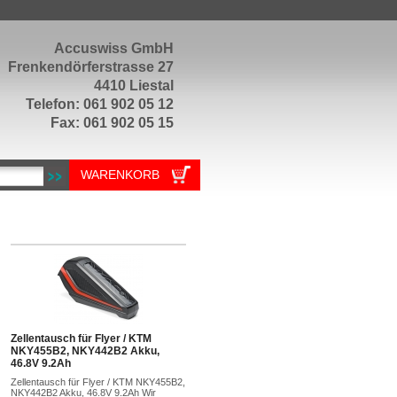
Accuswiss GmbH
Frenkendörferstrasse 27
4410 Liestal
Telefon: 061 902 05 12
Fax: 061 902 05 15
WARENKORB
Zellentausch für Flyer / KTM
NKY455B2, NKY442B2 Akku,
46.8V 9.2Ah
Zellentausch für Flyer / KTM NKY455B2,
NKY442B2 Akku, 46.8V 9.2Ah Wir