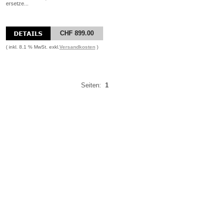
ersetze...
CHF 899.00
( inkl. 8.1 % MwSt. exkl.
Versandkosten
)
Seiten:
1