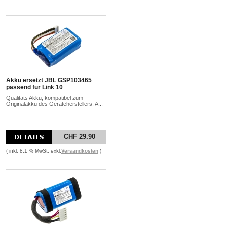
Akku ersetzt JBL GSP103465
passend für Link 10
Qualitäts Akku, kompatibel zum
Originalakku des Geräteherstellers. A...
CHF 29.90
( inkl. 8.1 % MwSt. exkl.
Versandkosten
)