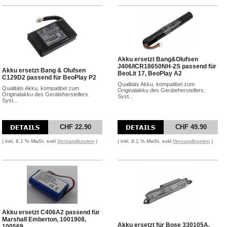
Akku ersetzt Bang&Olufsen
J406/ICR18650NH-2S passend für
Akku ersetzt Bang & Olufsen
BeoLit 17, BeoPlay A2
C129D2 passend für BeoPlay P2
Qualitäts Akku, kompatibel zum
Qualitäts Akku, kompatibel zum
Originalakku des Geräteherstellers.
Originalakku des Geräteherstellers.
Syst...
Syst...
CHF 22.90
CHF 49.90
( inkl. 8.1 % MwSt. exkl.
Versandkosten
)
( inkl. 8.1 % MwSt. exkl.
Versandkosten
)
Akku ersetzt C406A2 passend für
Marshall Emberton, 1001908,
Akku ersetzt für Bose 330105A,
100569