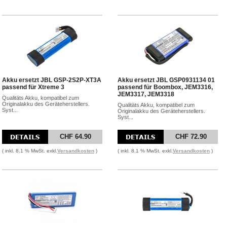
Akku ersetzt JBL GSP-2S2P-XT3A
Akku ersetzt JBL GSP0931134 01
passend für Xtreme 3
passend für Boombox, JEM3316,
JEM3317, JEM3318
Qualitäts Akku, kompatibel zum
Originalakku des Geräteherstellers.
Qualitäts Akku, kompatibel zum
Syst...
Originalakku des Geräteherstellers.
Syst...
CHF 64.90
CHF 72.90
( inkl. 8.1 % MwSt. exkl.
Versandkosten
)
( inkl. 8.1 % MwSt. exkl.
Versandkosten
)