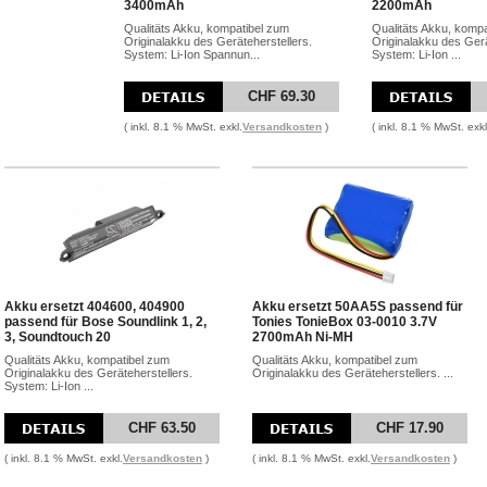
3400mAh
2200mAh
Qualitäts Akku, kompatibel zum
Qualitäts Akku, komp
Originalakku des Geräteherstellers.
Originalakku des Gerä
System: Li-Ion Spannun...
System: Li-Ion ...
CHF 69.30
( inkl. 8.1 % MwSt. exkl.
Versandkosten
)
( inkl. 8.1 % MwSt. exkl
Akku ersetzt 404600, 404900
Akku ersetzt 50AA5S passend für
passend für Bose Soundlink 1, 2,
Tonies TonieBox 03-0010 3.7V
3, Soundtouch 20
2700mAh Ni-MH
Qualitäts Akku, kompatibel zum
Qualitäts Akku, kompatibel zum
Originalakku des Geräteherstellers.
Originalakku des Geräteherstellers. ...
System: Li-Ion ...
CHF 63.50
CHF 17.90
( inkl. 8.1 % MwSt. exkl.
Versandkosten
)
( inkl. 8.1 % MwSt. exkl.
Versandkosten
)