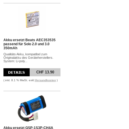
Akku ersetzt Beats AEC353535
passend für Solo 2.0 und 3.0
350mAh
Qualitäts Akku, kompatibel zum
Originalakku des Geräteherstellers.
System: Li-poly...
CHF 13.90
( inkl. 8.1 % MwSt. exkl.
Versandkosten
)
Akku ersetzt GSP-1S3P-CH4A