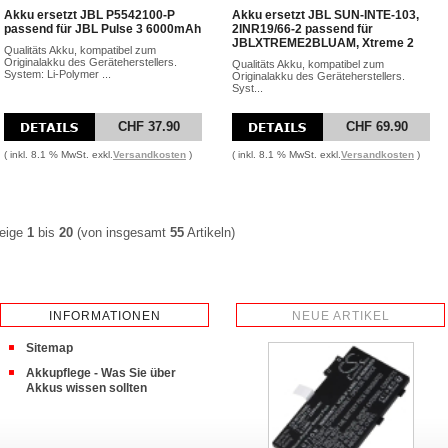
Akku ersetzt JBL P5542100-P
Akku ersetzt JBL SUN-INTE-103,
passend für JBL Pulse 3 6000mAh
2INR19/66-2 passend für
JBLXTREME2BLUAM, Xtreme 2
Qualitäts Akku, kompatibel zum
Originalakku des Geräteherstellers.
Qualitäts Akku, kompatibel zum
System: Li-Polymer ...
Originalakku des Geräteherstellers.
Syst...
CHF 37.90
CHF 69.90
( inkl. 8.1 % MwSt. exkl.
Versandkosten
)
( inkl. 8.1 % MwSt. exkl.
Versandkosten
)
eige
1
bis
20
(von insgesamt
55
Artikeln)
INFORMATIONEN
NEUE ARTIKEL
Sitemap
Akkupflege - Was Sie über
Akkus wissen sollten