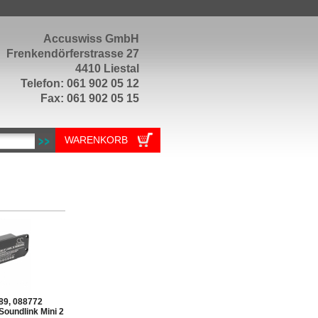
Accuswiss GmbH
Frenkendörferstrasse 27
4410 Liestal
Telefon: 061 902 05 12
Fax: 061 902 05 15
WARENKORB
89, 088772
Soundlink Mini 2