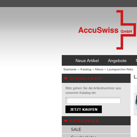
Neue Artikel
Angebote
Startseite
»
Katalog
»
Akkus
»
Lautsprecher Akku
L
SCHNELLKAUF
Bitte geben Sie die Artikelnummer aus
unserem Katalog ein.
KATEGORIEN
SALE