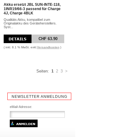
Akku ersetzt JBL SUN-INTE-118,
1INR19/66-3 passend für Charge
4J, Charge 4BLK
Qualitäts Akku, kompatibel zum
Originalakku des Geräteherstellers.
Syst...
CHF 63.90
( inkl. 8.1 % MwSt. exkl.
Versandkosten
)
Seiten:
1
2
3
>
NEWSLETTER ANMELDUNG
eMail-Adresse: