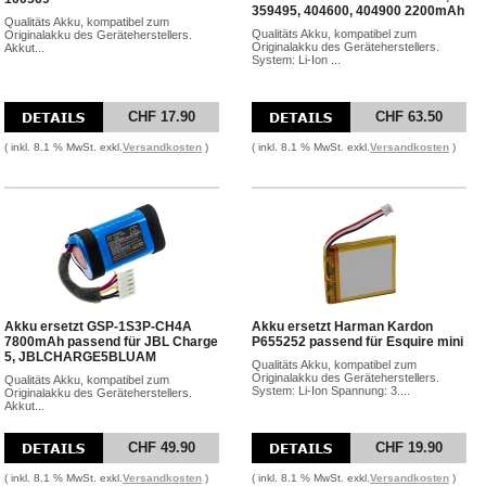
359495, 404600, 404900 2200mAh
Qualitäts Akku, kompatibel zum
Qualitäts Akku, kompatibel zum
Originalakku des Geräteherstellers.
Originalakku des Geräteherstellers.
Akkut...
System: Li-Ion ...
CHF 17.90
CHF 63.50
( inkl. 8.1 % MwSt. exkl.
Versandkosten
)
( inkl. 8.1 % MwSt. exkl.
Versandkosten
)
Akku ersetzt GSP-1S3P-CH4A
Akku ersetzt Harman Kardon
7800mAh passend für JBL Charge
P655252 passend für Esquire mini
5, JBLCHARGE5BLUAM
Qualitäts Akku, kompatibel zum
Originalakku des Geräteherstellers.
Qualitäts Akku, kompatibel zum
System: Li-Ion Spannung: 3....
Originalakku des Geräteherstellers.
Akkut...
CHF 49.90
CHF 19.90
( inkl. 8.1 % MwSt. exkl.
Versandkosten
)
( inkl. 8.1 % MwSt. exkl.
Versandkosten
)