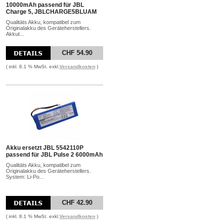
10000mAh passend für JBL
Charge 5, JBLCHARGE5BLUAM
Qualitäts Akku, kompatibel zum
Originalakku des Geräteherstellers.
Akkut...
CHF 54.90
( inkl. 8.1 % MwSt. exkl.
Versandkosten
)
Akku ersetzt JBL 5542110P
passend für JBL Pulse 2 6000mAh
Qualitäts Akku, kompatibel zum
Originalakku des Geräteherstellers.
System: Li-Po...
CHF 42.90
( inkl. 8.1 % MwSt. exkl.
Versandkosten
)