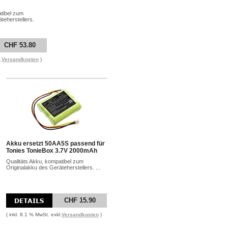
atibel zum
teherstellers.
CHF 53.80
.
Versandkosten
)
Akku ersetzt 50AA5S passend für
Tonies TonieBox 3.7V 2000mAh
Qualitäts Akku, kompatibel zum
Originalakku des Geräteherstellers. ...
CHF 15.90
( inkl. 8.1 % MwSt. exkl.
Versandkosten
)