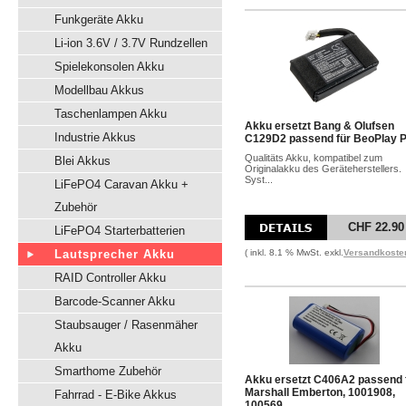
Funkgeräte Akku
Li-ion 3.6V / 3.7V Rundzellen
Spielekonsolen Akku
Modellbau Akkus
Taschenlampen Akku
Akku ersetzt Bang & Olufsen
Industrie Akkus
C129D2 passend für BeoPlay 
Qualitäts Akku, kompatibel zum
Blei Akkus
Originalakku des Geräteherstellers.
Syst...
LiFePO4 Caravan Akku +
Zubehör
CHF 22.90
LiFePO4 Starterbatterien
Lautsprecher Akku
( inkl. 8.1 % MwSt. exkl.
Versandkoste
RAID Controller Akku
Barcode-Scanner Akku
Staubsauger / Rasenmäher
Akku
Smarthome Zubehör
Akku ersetzt C406A2 passend 
Marshall Emberton, 1001908,
Fahrrad - E-Bike Akkus
100569