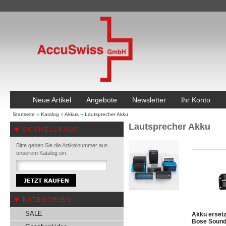
Neue Artikel
Angebote
Newsletter
Ihr Konto
Startseite
»
Katalog
»
Akkus
»
Lautsprecher Akku
Lautsprecher Akku
SCHNELLKAUF
Bitte geben Sie die Artikelnummer aus
unserem Katalog ein.
KATEGORIEN
SALE
Akku ersetz
Bose Sound