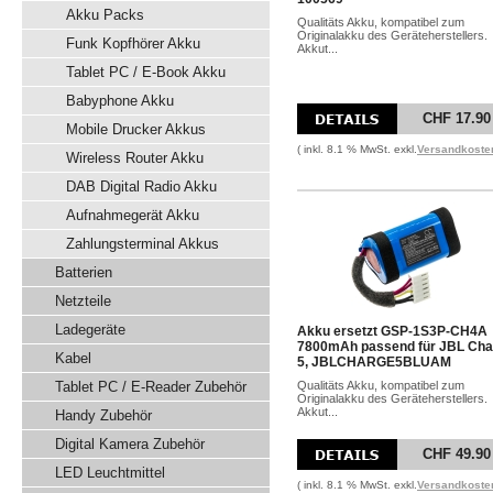
Akku Packs
Qualitäts Akku, kompatibel zum
Originalakku des Geräteherstellers.
Funk Kopfhörer Akku
Akkut...
Tablet PC / E-Book Akku
Babyphone Akku
CHF 17.90
Mobile Drucker Akkus
( inkl. 8.1 % MwSt. exkl.
Versandkoste
Wireless Router Akku
DAB Digital Radio Akku
Aufnahmegerät Akku
Zahlungsterminal Akkus
Batterien
Netzteile
Ladegeräte
Akku ersetzt GSP-1S3P-CH4A
7800mAh passend für JBL Cha
Kabel
5, JBLCHARGE5BLUAM
Tablet PC / E-Reader Zubehör
Qualitäts Akku, kompatibel zum
Originalakku des Geräteherstellers.
Akkut...
Handy Zubehör
Digital Kamera Zubehör
CHF 49.90
LED Leuchtmittel
( inkl. 8.1 % MwSt. exkl.
Versandkoste