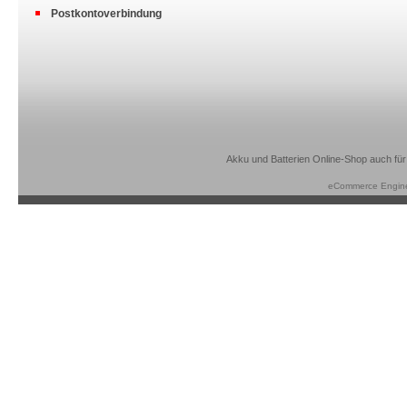
Postkontoverbindung
Akku und Batterien Online-Shop auch für
eCommerce Engin