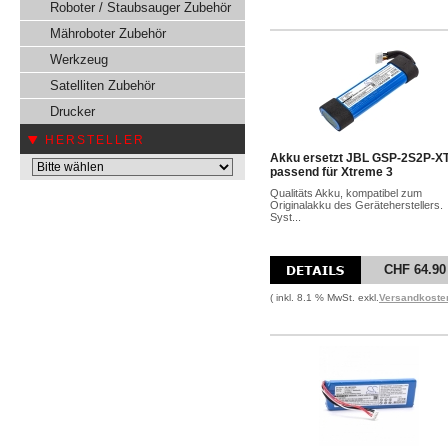
Roboter / Staubsauger Zubehör
Mähroboter Zubehör
Werkzeug
Satelliten Zubehör
Drucker
HERSTELLER
Akku ersetzt JBL GSP-2S2P-X
passend für Xtreme 3
Qualitäts Akku, kompatibel zum
Originalakku des Geräteherstellers.
Syst...
CHF 64.90
( inkl. 8.1 % MwSt. exkl.
Versandkoste