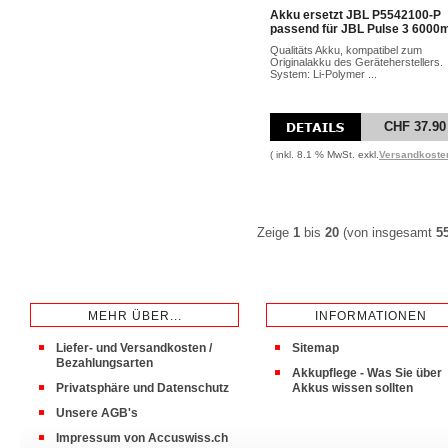
Akku ersetzt JBL P5542100-P
passend für JBL Pulse 3 6000
Qualitäts Akku, kompatibel zum
Originalakku des Geräteherstellers.
System: Li-Polymer ...
CHF 37.90
( inkl. 8.1 % MwSt. exkl.
Versandkoste
Zeige
1
bis
20
(von insgesamt
5
MEHR ÜBER...
INFORMATIONEN
Liefer- und Versandkosten /
Sitemap
Bezahlungsarten
Akkupflege - Was Sie über
Privatsphäre und Datenschutz
Akkus wissen sollten
Unsere AGB's
Impressum von Accuswiss.ch