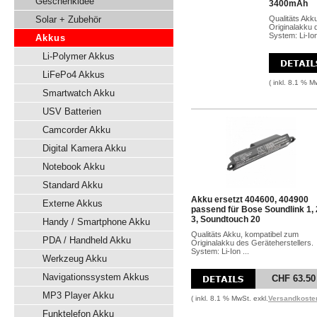
Geschenkidee
3400mAh
Solar + Zubehör
Qualitäts Akk
Originalakku 
System: Li-Io
Akkus
Li-Polymer Akkus
LiFePo4 Akkus
( inkl. 8.1 % M
Smartwatch Akku
USV Batterien
Camcorder Akku
Digital Kamera Akku
Notebook Akku
Standard Akku
Akku ersetzt 404600, 404900
Externe Akkus
passend für Bose Soundlink 1, 
3, Soundtouch 20
Handy / Smartphone Akku
Qualitäts Akku, kompatibel zum
PDA / Handheld Akku
Originalakku des Geräteherstellers.
System: Li-Ion ...
Werkzeug Akku
Navigationssystem Akkus
CHF 63.50
MP3 Player Akku
( inkl. 8.1 % MwSt. exkl.
Versandkoste
Funktelefon Akku