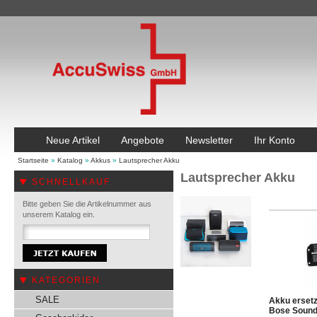
Neue Artikel
Angebote
Newsletter
Ihr Konto
Startseite
»
Katalog
»
Akkus
»
Lautsprecher Akku
Lautsprecher Akku
SCHNELLKAUF
Bitte geben Sie die Artikelnummer aus
unserem Katalog ein.
KATEGORIEN
SALE
Akku ersetz
Bose Sound