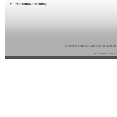
Postkontoverbindung
Akku und Batterien Online-Shop auch für
eCommerce Engin