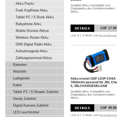
Akku Packs
Qualitäts Akku, kompatibel zum
Originalakku des Geräteherstellers.
Funk Kopfhörer Akku
Akkut...
Tablet PC / E-Book Akku
Babyphone Akku
CHF 17.90
Mobile Drucker Akkus
( inkl. 8.1 % MwSt. exkl.
Versandkoste
Wireless Router Akku
DAB Digital Radio Akku
Aufnahmegerät Akku
Zahlungsterminal Akkus
Batterien
Netzteile
Ladegeräte
Akku ersetzt GSP-1S3P-CH4A
7800mAh passend für JBL Cha
Kabel
5, JBLCHARGE5BLUAM
Tablet PC / E-Reader Zubehör
Qualitäts Akku, kompatibel zum
Originalakku des Geräteherstellers.
Akkut...
Handy Zubehör
Digital Kamera Zubehör
CHF 49.90
LED Leuchtmittel
( inkl. 8.1 % MwSt. exkl.
Versandkoste