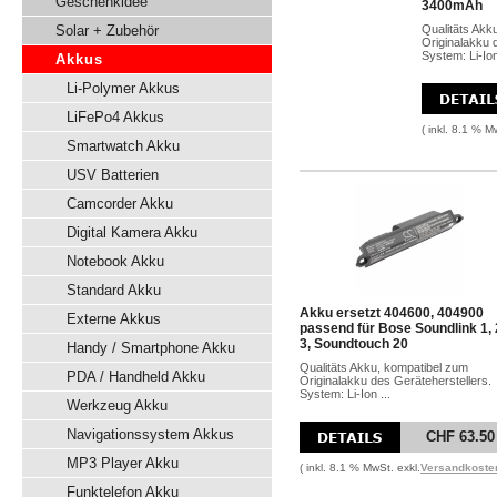
Geschenkidee
3400mAh
Solar + Zubehör
Qualitäts Akk
Originalakku 
System: Li-Io
Akkus
Li-Polymer Akkus
LiFePo4 Akkus
( inkl. 8.1 % M
Smartwatch Akku
USV Batterien
Camcorder Akku
Digital Kamera Akku
Notebook Akku
Standard Akku
Akku ersetzt 404600, 404900
Externe Akkus
passend für Bose Soundlink 1, 
3, Soundtouch 20
Handy / Smartphone Akku
Qualitäts Akku, kompatibel zum
PDA / Handheld Akku
Originalakku des Geräteherstellers.
System: Li-Ion ...
Werkzeug Akku
Navigationssystem Akkus
CHF 63.50
MP3 Player Akku
( inkl. 8.1 % MwSt. exkl.
Versandkoste
Funktelefon Akku