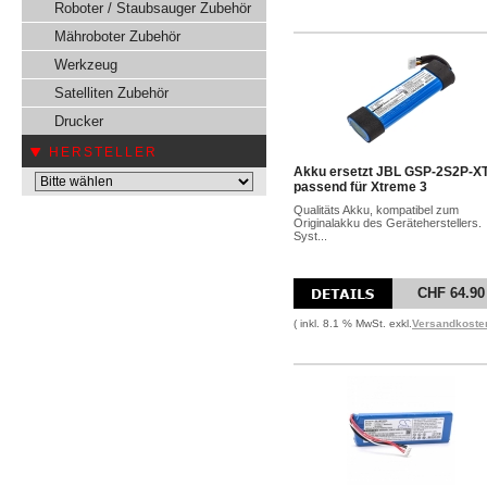
Roboter / Staubsauger Zubehör
Mähroboter Zubehör
Werkzeug
Satelliten Zubehör
Drucker
HERSTELLER
Akku ersetzt JBL GSP-2S2P-X
passend für Xtreme 3
Qualitäts Akku, kompatibel zum
Originalakku des Geräteherstellers.
Syst...
CHF 64.90
( inkl. 8.1 % MwSt. exkl.
Versandkoste