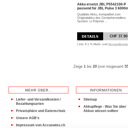
Akku ersetzt JBL P5542100-P
passend für JBL Pulse 3 6000
Qualitäts Akku, kompatibel zum
Originalakku des Geräteherstellers.
System: Li-Polymer ...
CHF 37.90
( inkl. 8.1 % MwSt. exkl.
Versandkoste
Zeige
1
bis
20
(von insgesamt
5
MEHR ÜBER...
INFORMATIONEN
Liefer- und Versandkosten /
Sitemap
Bezahlungsarten
Akkupflege - Was Sie über
Privatsphäre und Datenschutz
Akkus wissen sollten
Unsere AGB's
Impressum von Accuswiss.ch