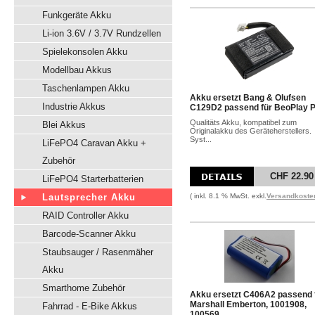
Funkgeräte Akku
Li-ion 3.6V / 3.7V Rundzellen
Spielekonsolen Akku
Modellbau Akkus
Taschenlampen Akku
Akku ersetzt Bang & Olufsen
Industrie Akkus
C129D2 passend für BeoPlay 
Qualitäts Akku, kompatibel zum
Blei Akkus
Originalakku des Geräteherstellers.
Syst...
LiFePO4 Caravan Akku +
Zubehör
CHF 22.90
LiFePO4 Starterbatterien
Lautsprecher Akku
( inkl. 8.1 % MwSt. exkl.
Versandkoste
RAID Controller Akku
Barcode-Scanner Akku
Staubsauger / Rasenmäher
Akku
Smarthome Zubehör
Akku ersetzt C406A2 passend 
Marshall Emberton, 1001908,
Fahrrad - E-Bike Akkus
100569