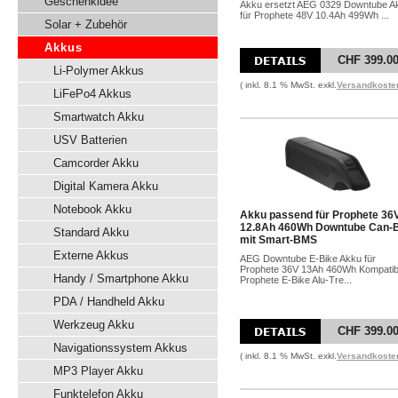
Geschenkidee
Akku ersetzt AEG 0329 Downtube A
für Prophete 48V 10.4Ah 499Wh ...
Solar + Zubehör
Akkus
CHF 399.0
Li-Polymer Akkus
( inkl. 8.1 % MwSt. exkl.
Versandkoste
LiFePo4 Akkus
Smartwatch Akku
USV Batterien
Camcorder Akku
Digital Kamera Akku
Notebook Akku
Akku passend für Prophete 36
12.8Ah 460Wh Downtube Can-
Standard Akku
mit Smart-BMS
Externe Akkus
AEG Downtube E-Bike Akku für
Prophete 36V 13Ah 460Wh Kompatibil
Handy / Smartphone Akku
Prophete E-Bike Alu-Tre...
PDA / Handheld Akku
Werkzeug Akku
CHF 399.0
Navigationssystem Akkus
( inkl. 8.1 % MwSt. exkl.
Versandkoste
MP3 Player Akku
Funktelefon Akku