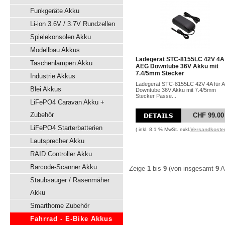
Funkgeräte Akku
Li-ion 3.6V / 3.7V Rundzellen
Spielekonsolen Akku
Modellbau Akkus
Ladegerät STC-8155LC 42V 4A 
Taschenlampen Akku
AEG Downtube 36V Akku mit
7.4/5mm Stecker
Industrie Akkus
Ladegerät STC-8155LC 42V 4A für 
Blei Akkus
Downtube 36V Akku mit 7.4/5mm
Stecker Passe...
LiFePO4 Caravan Akku +
Zubehör
CHF 99.00
LiFePO4 Starterbatterien
( inkl. 8.1 % MwSt. exkl.
Versandkoste
Lautsprecher Akku
RAID Controller Akku
Barcode-Scanner Akku
Zeige
1
bis
9
(von insgesamt
9
Ar
Staubsauger / Rasenmäher
Akku
Smarthome Zubehör
Fahrrad - E-Bike Akkus