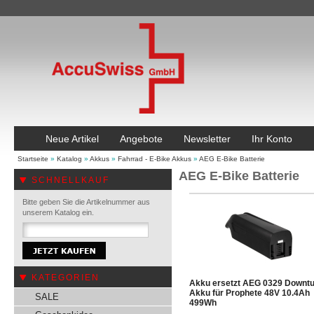
Neue Artikel
Angebote
Newsletter
Ihr Konto
Startseite
»
Katalog
»
Akkus
»
Fahrrad - E-Bike Akkus
»
AEG E-Bike Batterie
AEG E-Bike Batterie
SCHNELLKAUF
Bitte geben Sie die Artikelnummer aus
unserem Katalog ein.
KATEGORIEN
Akku ersetzt AEG 0329 Downt
Akku für Prophete 48V 10.4Ah
SALE
499Wh