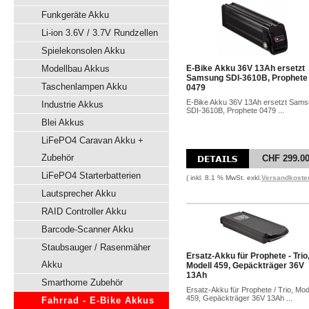
Funkgeräte Akku
Li-ion 3.6V / 3.7V Rundzellen
Spielekonsolen Akku
Modellbau Akkus
E-Bike Akku 36V 13Ah ersetzt
Samsung SDI-3610B, Prophete
Taschenlampen Akku
0479
E-Bike Akku 36V 13Ah ersetzt Sam
Industrie Akkus
SDI-3610B, Prophete 0479 ...
Blei Akkus
LiFePO4 Caravan Akku +
Zubehör
CHF 299.0
LiFePO4 Starterbatterien
( inkl. 8.1 % MwSt. exkl.
Versandkoste
Lautsprecher Akku
RAID Controller Akku
Barcode-Scanner Akku
Staubsauger / Rasenmäher
Ersatz-Akku für Prophete - Trio
Akku
Modell 459, Gepäckträger 36V
13Ah
Smarthome Zubehör
Ersatz-Akku für Prophete / Trio, Mod
459, Gepäckträger 36V 13Ah ...
Fahrrad - E-Bike Akkus