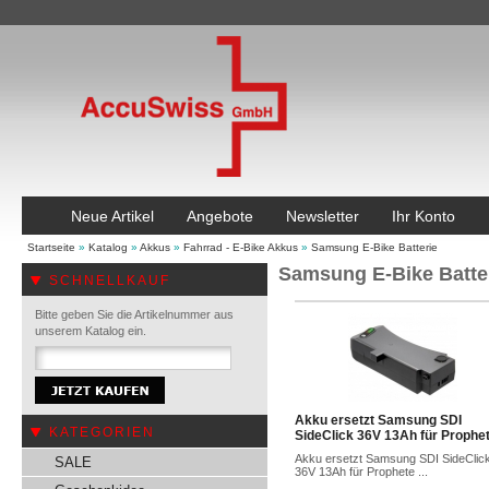
Neue Artikel
Angebote
Newsletter
Ihr Konto
Startseite
»
Katalog
»
Akkus
»
Fahrrad - E-Bike Akkus
»
Samsung E-Bike Batterie
Samsung E-Bike Batte
SCHNELLKAUF
Bitte geben Sie die Artikelnummer aus
unserem Katalog ein.
Akku ersetzt Samsung SDI
KATEGORIEN
SideClick 36V 13Ah für Prophe
Akku ersetzt Samsung SDI SideClic
SALE
36V 13Ah für Prophete ...