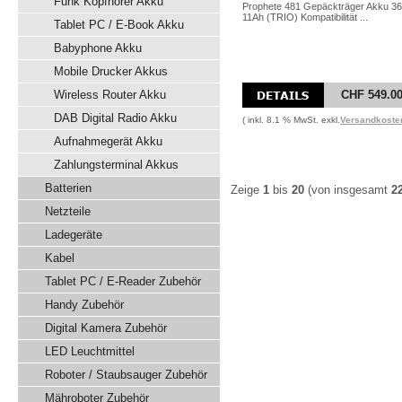
Funk Kopfhörer Akku
Prophete 481 Gepäckträger Akku 3
11Ah (TRIO) Kompatibilität ...
Tablet PC / E-Book Akku
Babyphone Akku
Mobile Drucker Akkus
Wireless Router Akku
CHF 549.0
DAB Digital Radio Akku
( inkl. 8.1 % MwSt. exkl.
Versandkoste
Aufnahmegerät Akku
Zahlungsterminal Akkus
Batterien
Zeige
1
bis
20
(von insgesamt
2
Netzteile
Ladegeräte
Kabel
Tablet PC / E-Reader Zubehör
Handy Zubehör
Digital Kamera Zubehör
LED Leuchtmittel
Roboter / Staubsauger Zubehör
Mähroboter Zubehör