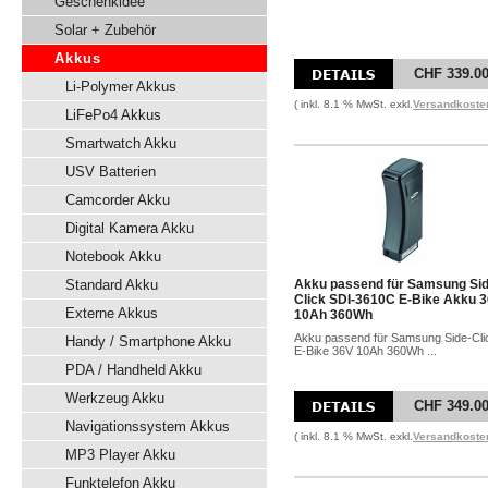
Geschenkidee
Solar + Zubehör
Akkus
CHF 339.0
Li-Polymer Akkus
( inkl. 8.1 % MwSt. exkl.
Versandkoste
LiFePo4 Akkus
Smartwatch Akku
USV Batterien
Camcorder Akku
Digital Kamera Akku
Notebook Akku
Standard Akku
Akku passend für Samsung Sid
Click SDI-3610C E-Bike Akku 
Externe Akkus
10Ah 360Wh
Akku passend für Samsung Side-Cli
Handy / Smartphone Akku
E-Bike 36V 10Ah 360Wh ...
PDA / Handheld Akku
Werkzeug Akku
CHF 349.0
Navigationssystem Akkus
( inkl. 8.1 % MwSt. exkl.
Versandkoste
MP3 Player Akku
Funktelefon Akku