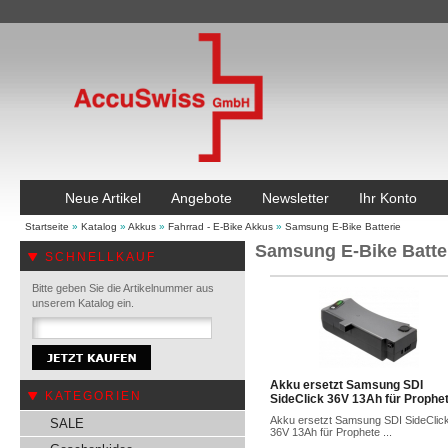
Neue Artikel
Angebote
Newsletter
Ihr Konto
Startseite
»
Katalog
»
Akkus
»
Fahrrad - E-Bike Akkus
»
Samsung E-Bike Batterie
Samsung E-Bike Batte
SCHNELLKAUF
Bitte geben Sie die Artikelnummer aus
unserem Katalog ein.
Akku ersetzt Samsung SDI
KATEGORIEN
SideClick 36V 13Ah für Prophe
Akku ersetzt Samsung SDI SideClic
SALE
36V 13Ah für Prophete ...