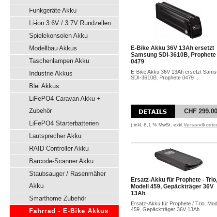
Funkgeräte Akku
Li-ion 3.6V / 3.7V Rundzellen
Spielekonsolen Akku
Modellbau Akkus
E-Bike Akku 36V 13Ah ersetzt
Samsung SDI-3610B, Prophete
Taschenlampen Akku
0479
E-Bike Akku 36V 13Ah ersetzt Sam
Industrie Akkus
SDI-3610B, Prophete 0479 ...
Blei Akkus
LiFePO4 Caravan Akku +
Zubehör
CHF 299.0
LiFePO4 Starterbatterien
( inkl. 8.1 % MwSt. exkl.
Versandkoste
Lautsprecher Akku
RAID Controller Akku
Barcode-Scanner Akku
Staubsauger / Rasenmäher
Ersatz-Akku für Prophete - Trio
Akku
Modell 459, Gepäckträger 36V
13Ah
Smarthome Zubehör
Ersatz-Akku für Prophete / Trio, Mod
459, Gepäckträger 36V 13Ah ...
Fahrrad - E-Bike Akkus