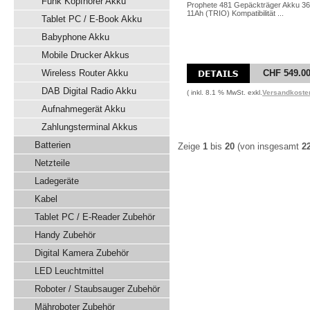
Funk Kopfhörer Akku
Prophete 481 Gepäckträger Akku 3
11Ah (TRIO) Kompatibilität ...
Tablet PC / E-Book Akku
Babyphone Akku
Mobile Drucker Akkus
Wireless Router Akku
CHF 549.0
DAB Digital Radio Akku
( inkl. 8.1 % MwSt. exkl.
Versandkoste
Aufnahmegerät Akku
Zahlungsterminal Akkus
Batterien
Zeige
1
bis
20
(von insgesamt
2
Netzteile
Ladegeräte
Kabel
Tablet PC / E-Reader Zubehör
Handy Zubehör
Digital Kamera Zubehör
LED Leuchtmittel
Roboter / Staubsauger Zubehör
Mähroboter Zubehör