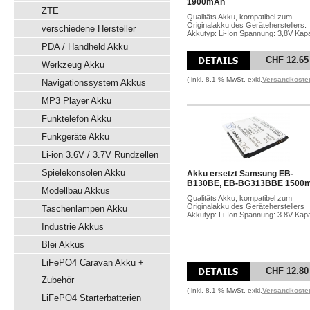
1900mAh
ZTE
Qualitäts Akku, kompatibel zum
Originalakku des Geräteherstellers.
verschiedene Hersteller
Akkutyp: Li-Ion Spannung: 3,8V Kapa
PDA / Handheld Akku
CHF 12.65
Werkzeug Akku
( inkl. 8.1 % MwSt. exkl.
Versandkoste
Navigationssystem Akkus
MP3 Player Akku
Funktelefon Akku
Funkgeräte Akku
Li-ion 3.6V / 3.7V Rundzellen
Spielekonsolen Akku
Akku ersetzt Samsung EB-
B130BE, EB-BG313BBE 1500
Modellbau Akkus
Qualitäts Akku, kompatibel zum
Originalakku des Geräteherstellers
Taschenlampen Akku
Akkutyp: Li-Ion Spannung: 3.8V Kapa
Industrie Akkus
Blei Akkus
LiFePO4 Caravan Akku +
CHF 12.80
Zubehör
( inkl. 8.1 % MwSt. exkl.
Versandkoste
LiFePO4 Starterbatterien