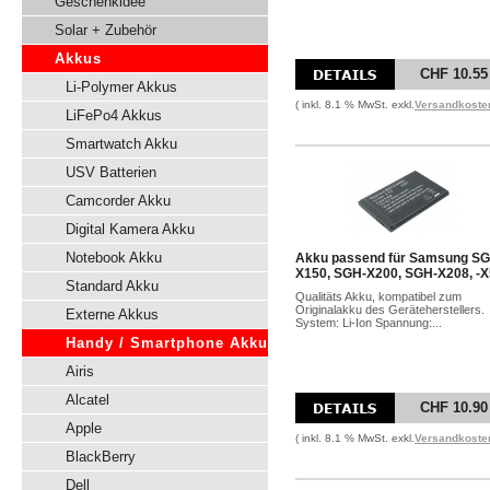
Geschenkidee
Solar + Zubehör
Akkus
CHF 10.55
Li-Polymer Akkus
( inkl. 8.1 % MwSt. exkl.
Versandkoste
LiFePo4 Akkus
Smartwatch Akku
USV Batterien
Camcorder Akku
Digital Kamera Akku
Notebook Akku
Akku passend für Samsung SG
X150, SGH-X200, SGH-X208, -
Standard Akku
Qualitäts Akku, kompatibel zum
Originalakku des Geräteherstellers.
Externe Akkus
System: Li-Ion Spannung:...
Handy / Smartphone Akku
Airis
Alcatel
CHF 10.90
Apple
( inkl. 8.1 % MwSt. exkl.
Versandkoste
BlackBerry
Dell