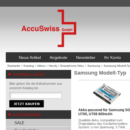
Neue Artikel
Angebote
Newsletter
Ihr Konto
Startseite
»
Katalog
»
Akkus
»
Handy / Smartphone Akku
»
Samsung
»
Samsung Modell-Ty
Samsung Modell-Typ
SCHNELLKAUF
Bitte geben Sie die Artikelnummer aus
unserem Katalog ein.
Akku passend für Samsung SG
U700, U708 800mAh
KATEGORIEN
Qualitäts Akku, kompatibel zum
SALE
Originalakku des Geräteherstellers.
System: Li-Ion Spannung: 3.7Volt...