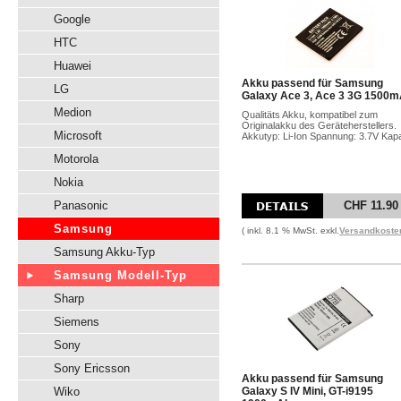
Google
HTC
Huawei
Akku passend für Samsung
LG
Galaxy Ace 3, Ace 3 3G 1500
Medion
Qualitäts Akku, kompatibel zum
Originalakku des Geräteherstellers.
Microsoft
Akkutyp: Li-Ion Spannung: 3.7V Kapa
Motorola
Nokia
Panasonic
CHF 11.90
Samsung
( inkl. 8.1 % MwSt. exkl.
Versandkoste
Samsung Akku-Typ
Samsung Modell-Typ
Sharp
Siemens
Sony
Sony Ericsson
Akku passend für Samsung
Wiko
Galaxy S IV Mini, GT-i9195