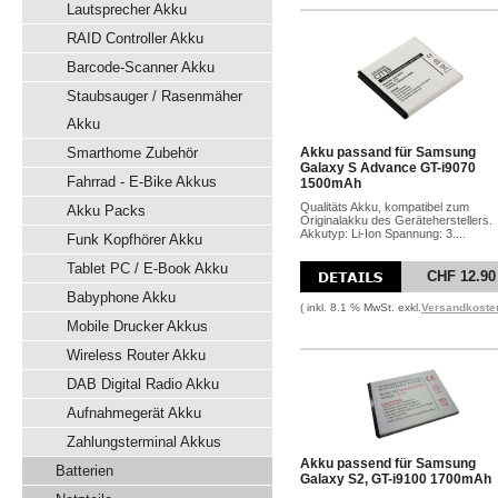
Lautsprecher Akku
RAID Controller Akku
Barcode-Scanner Akku
Staubsauger / Rasenmäher
Akku
Smarthome Zubehör
Akku passand für Samsung
Galaxy S Advance GT-i9070
Fahrrad - E-Bike Akkus
1500mAh
Qualitäts Akku, kompatibel zum
Akku Packs
Originalakku des Geräteherstellers.
Akkutyp: Li-Ion Spannung: 3....
Funk Kopfhörer Akku
Tablet PC / E-Book Akku
CHF 12.90
Babyphone Akku
( inkl. 8.1 % MwSt. exkl.
Versandkoste
Mobile Drucker Akkus
Wireless Router Akku
DAB Digital Radio Akku
Aufnahmegerät Akku
Zahlungsterminal Akkus
Akku passend für Samsung
Batterien
Galaxy S2, GT-i9100 1700mAh