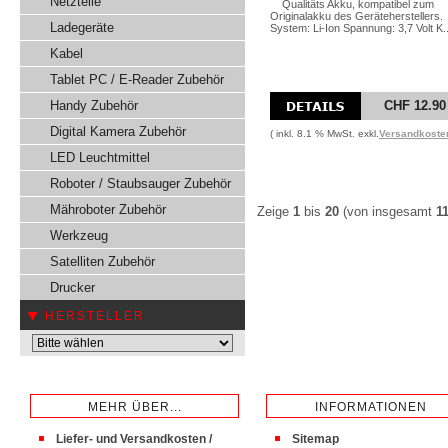
Netzteile
Qualitäts Akku, kompatibel zum
Originalakku des Geräteherstellers.
Ladegeräte
System: Li-Ion Spannung: 3,7 Volt K..
Kabel
Tablet PC / E-Reader Zubehör
Handy Zubehör
CHF 12.90
Digital Kamera Zubehör
( inkl. 8.1 % MwSt. exkl.
Versandkoste
LED Leuchtmittel
Roboter / Staubsauger Zubehör
Mähroboter Zubehör
Zeige
1
bis
20
(von insgesamt
1
Werkzeug
Satelliten Zubehör
Drucker
HERSTELLER
MEHR ÜBER...
INFORMATIONEN
Liefer- und Versandkosten /
Sitemap