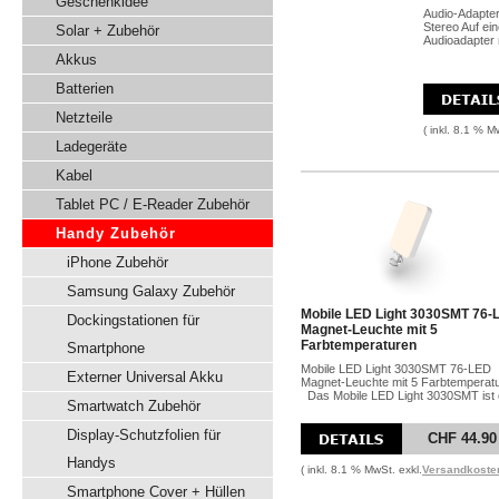
Geschenkidee
Audio-Adapte
Stereo Auf ein
Solar + Zubehör
Audioadapter m
Akkus
Batterien
Netzteile
( inkl. 8.1 % M
Ladegeräte
Kabel
Tablet PC / E-Reader Zubehör
Handy Zubehör
iPhone Zubehör
Samsung Galaxy Zubehör
Mobile LED Light 3030SMT 76-
Dockingstationen für
Magnet-Leuchte mit 5
Farbtemperaturen
Smartphone
Mobile LED Light 3030SMT 76-LED
Externer Universal Akku
Magnet-Leuchte mit 5 Farbtemperat
Das Mobile LED Light 3030SMT ist e
Smartwatch Zubehör
Display-Schutzfolien für
CHF 44.90
Handys
( inkl. 8.1 % MwSt. exkl.
Versandkoste
Smartphone Cover + Hüllen