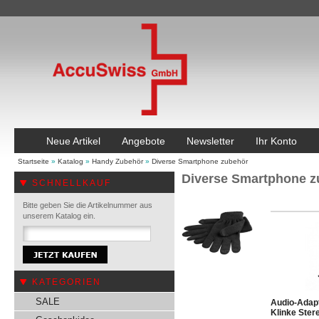
Neue Artikel
Angebote
Newsletter
Ihr Konto
Startseite
»
Katalog
»
Handy Zubehör
»
Diverse Smartphone zubehör
Diverse Smartphone z
SCHNELLKAUF
Bitte geben Sie die Artikelnummer aus
unserem Katalog ein.
KATEGORIEN
SALE
Audio-Adap
Klinke Ster