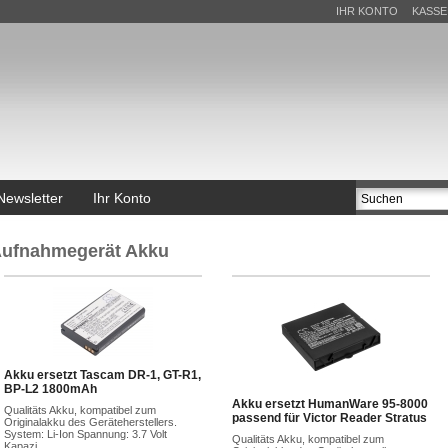
IHR KONTO
KASSE
Newsletter
Ihr Konto
ufnahmegerät Akku
Akku ersetzt Tascam DR-1, GT-R1,
BP-L2 1800mAh
Akku ersetzt HumanWare 95-8000
Qualitäts Akku, kompatibel zum
passend für Victor Reader Stratus
Originalakku des Geräteherstellers.
System: Li-Ion Spannung: 3.7 Volt
Qualitäts Akku, kompatibel zum
Kapazi...