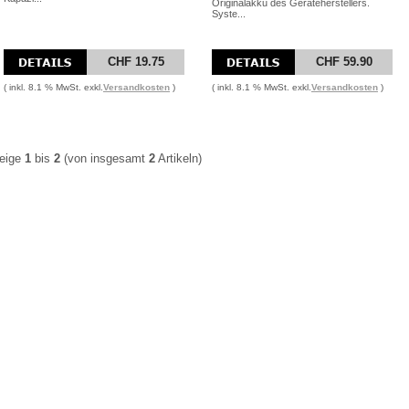
Originalakku des Geräteherstellers.
Syste...
CHF 19.75
CHF 59.90
( inkl. 8.1 % MwSt. exkl.
Versandkosten
)
( inkl. 8.1 % MwSt. exkl.
Versandkosten
)
eige
1
bis
2
(von insgesamt
2
Artikeln)