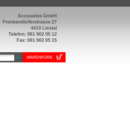
Accuswiss GmbH
Frenkendörferstrasse 27
4410 Liestal
Telefon: 061 902 05 12
Fax: 061 902 05 15
WARENKORB