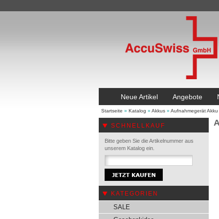
Neue Artikel
Angebote
Startseite
»
Katalog
»
Akkus
»
Aufnahmegerät Akku
A
SCHNELLKAUF
Bitte geben Sie die Artikelnummer aus
unserem Katalog ein.
KATEGORIEN
SALE