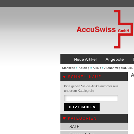
Neue Artikel
Angebote
Startseite
»
Katalog
»
Akkus
»
Aufnahmegerät Akku
A
SCHNELLKAUF
Bitte geben Sie die Artikelnummer aus
unserem Katalog ein.
KATEGORIEN
SALE