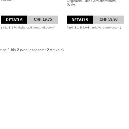
Originalakku des Geräteherstellers.
Syste...
CHF 19.75
CHF 59.90
( inkl. 8.1 % MwSt. exkl.
Versandkosten
)
( inkl. 8.1 % MwSt. exkl.
Versandkosten
)
eige
1
bis
2
(von insgesamt
2
Artikeln)