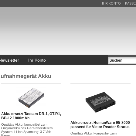
IHR KONTO
KASSE
Newsletter
Ihr Konto
ufnahmegerät Akku
Akku ersetzt Tascam DR-1, GT-R1,
BP-L2 1800mAh
Akku ersetzt HumanWare 95-8000
Qualitäts Akku, kompatibel zum
passend für Victor Reader Stratus
Originalakku des Geräteherstellers.
System: Li-Ion Spannung: 3.7 Volt
Qualitäts Akku, kompatibel zum
Kapazi...