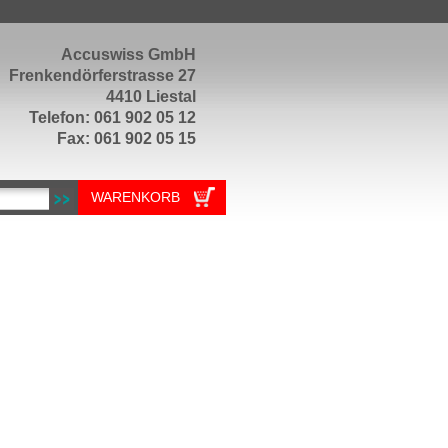
Accuswiss GmbH
Frenkendörferstrasse 27
4410 Liestal
Telefon: 061 902 05 12
Fax: 061 902 05 15
WARENKORB