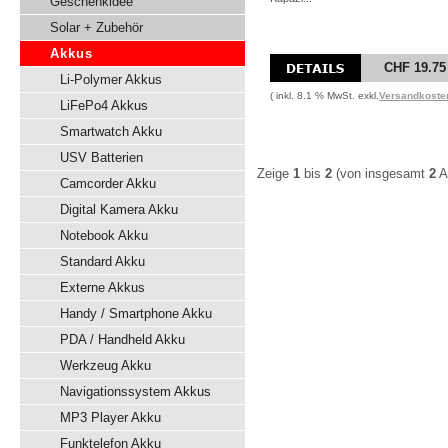
Geschenkidee
Solar + Zubehör
Akkus
CHF 19.75
Li-Polymer Akkus
( inkl. 8.1 % MwSt. exkl.
Versandkoste
LiFePo4 Akkus
Smartwatch Akku
USV Batterien
Zeige
1
bis
2
(von insgesamt
2
Ar
Camcorder Akku
Digital Kamera Akku
Notebook Akku
Standard Akku
Externe Akkus
Handy / Smartphone Akku
PDA / Handheld Akku
Werkzeug Akku
Navigationssystem Akkus
MP3 Player Akku
Funktelefon Akku