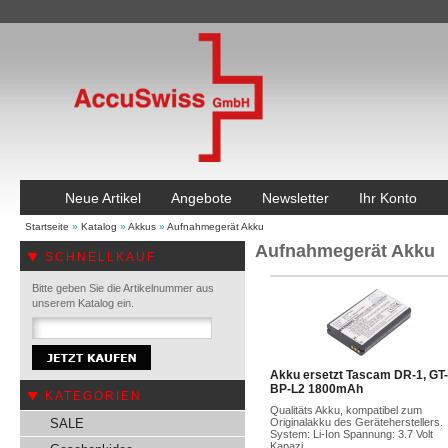
Neue Artikel
Angebote
Newsletter
Ihr Konto
Startseite
»
Katalog
»
Akkus
»
Aufnahmegerät Akku
Aufnahmegerät Akku
SCHNELLKAUF
Bitte geben Sie die Artikelnummer aus
unserem Katalog ein.
Akku ersetzt Tascam DR-1, GT
BP-L2 1800mAh
KATEGORIEN
Qualitäts Akku, kompatibel zum
SALE
Originalakku des Geräteherstellers.
System: Li-Ion Spannung: 3.7 Volt
Kapazi...