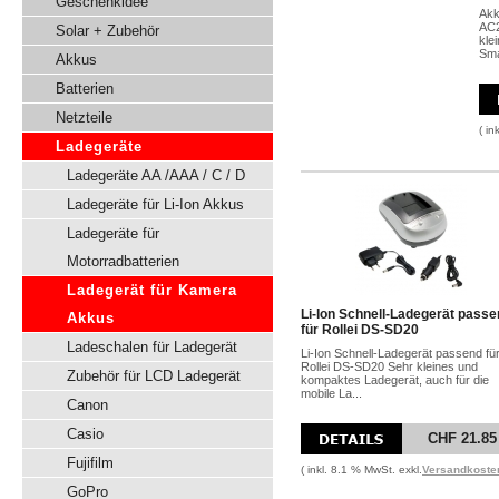
Geschenkidee
Akk
AC2
Solar + Zubehör
kle
Sma
Akkus
Batterien
Netzteile
( in
Ladegeräte
Ladegeräte AA /AAA / C / D
Ladegeräte für Li-Ion Akkus
Ladegeräte für
Motorradbatterien
Ladegerät für Kamera
Li-Ion Schnell-Ladegerät pass
Akkus
für Rollei DS-SD20
Ladeschalen für Ladegerät
Li-Ion Schnell-Ladegerät passend fü
Rollei DS-SD20 Sehr kleines und
Zubehör für LCD Ladegerät
kompaktes Ladegerät, auch für die
mobile La...
Canon
Casio
CHF 21.85
Fujifilm
( inkl. 8.1 % MwSt. exkl.
Versandkoste
GoPro