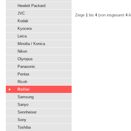
Hewlett Packard
JVC
Zeige
1
bis
4
(von insgesamt
4
Ar
Kodak
Kyocera
Leica
Minolta / Konica
Nikon
Olympus
Panasonic
Pentax
Ricoh
Rollei
Samsung
Sanyo
Sennheiser
Sony
Toshiba