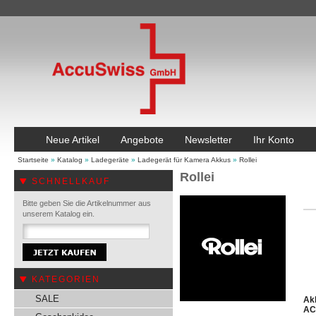
Neue Artikel
Angebote
Newsletter
Ihr Konto
Startseite
»
Katalog
»
Ladegeräte
»
Ladegerät für Kamera Akkus
»
Rollei
Rollei
SCHNELLKAUF
Bitte geben Sie die Artikelnummer aus
unserem Katalog ein.
KATEGORIEN
SALE
Akk
AC