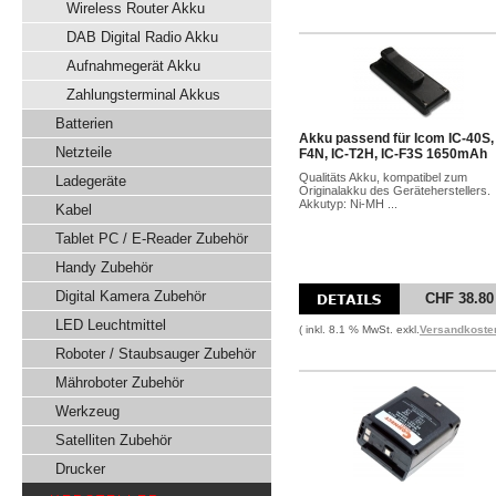
Wireless Router Akku
DAB Digital Radio Akku
Aufnahmegerät Akku
Zahlungsterminal Akkus
Batterien
Akku passend für Icom IC-40S, 
Netzteile
F4N, IC-T2H, IC-F3S 1650mAh
Qualitäts Akku, kompatibel zum
Ladegeräte
Originalakku des Geräteherstellers.
Akkutyp: Ni-MH ...
Kabel
Tablet PC / E-Reader Zubehör
Handy Zubehör
Digital Kamera Zubehör
CHF 38.80
LED Leuchtmittel
( inkl. 8.1 % MwSt. exkl.
Versandkoste
Roboter / Staubsauger Zubehör
Mähroboter Zubehör
Werkzeug
Satelliten Zubehör
Drucker