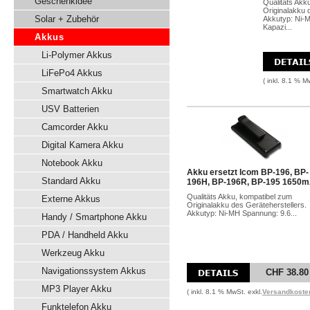
Geschenkidee
Qualitäts Akk
Originalakku 
Solar + Zubehör
Akkutyp: Ni-
Kapazi...
Akkus
Li-Polymer Akkus
LiFePo4 Akkus
( inkl. 8.1 % M
Smartwatch Akku
USV Batterien
Camcorder Akku
Digital Kamera Akku
Notebook Akku
Akku ersetzt Icom BP-196, BP-
Standard Akku
196H, BP-196R, BP-195 1650
Qualitäts Akku, kompatibel zum
Externe Akkus
Originalakku des Geräteherstellers.
Akkutyp: Ni-MH Spannung: 9.6...
Handy / Smartphone Akku
PDA / Handheld Akku
Werkzeug Akku
Navigationssystem Akkus
CHF 38.80
MP3 Player Akku
( inkl. 8.1 % MwSt. exkl.
Versandkoste
Funktelefon Akku