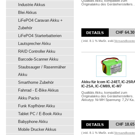
Qualitäts Akku, kompatibel zum
Industrie Akkus
Originalakku des Geräteherstellers. .
Blei Akkus
LiFePO4 Caravan Akku +
Zubehör
CHF 64.30
LiFePO4 Starterbatterien
( inkl. 8.1 % MwSt. exkl.
Versandkoste
Lautsprecher Akku
RAID Controller Akku
Barcode-Scanner Akku
Staubsauger / Rasenmäher
Akku
Akku für Icom IC-24ET, IC-25R
Smarthome Zubehör
IC-2SA, IC-CM89, IC-M7
Fahrrad - E-Bike Akkus
Qualitäts Akku, kompatibel zum
Originalakku des Geräteherstellers.
Akku Packs
Akkutyp: Ni-MH Spannung: 7,2V Ka..
Funk Kopfhörer Akku
Tablet PC / E-Book Akku
Babyphone Akku
CHF 18.65
Mobile Drucker Akkus
( inkl. 8.1 % MwSt. exkl.
Versandkoste