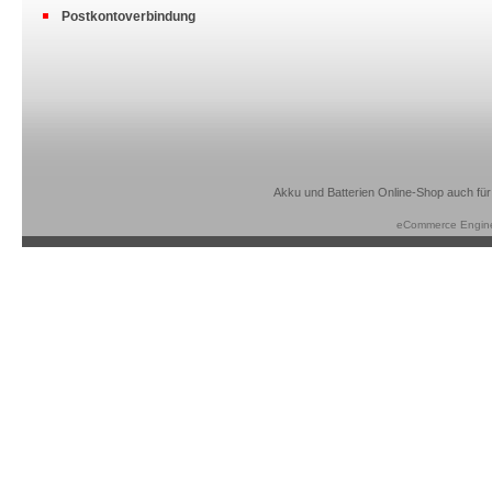
Postkontoverbindung
Akku und Batterien Online-Shop auch für
eCommerce Engin