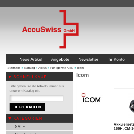
Neue Artikel
Angebote
Newsletter
Ihr Konto
Startseite
»
Katalog
»
Akkus
»
Funkgeräte Akku
»
Icom
Icom
SCHNELLKAUF
Bitte geben Sie die Artikelnummer aus
unserem Katalog ein.
KATEGORIEN
Akku ersetz
SALE
166H, CM-1