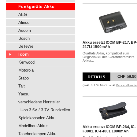
Funkgeräte Akku
AEG
Alinco
Ascom
Bosch
Akku ersetzt ICOM BP-217, BP
DeTeWe
217Li 1500mAh
Qualitäts Akku, kompatibel zum
Icom
Originalakku des Geräteherstellers.
Akkut...
Kenwood
Motorola
CHF 59.90
Stabo
( inkl. 8.1 % MwSt. exkl.
Versandkoste
Tait
Yaesu
verschiedene Hersteller
Li-ion 3.6V / 3.7V Rundzellen
Spielekonsolen Akku
Modellbau Akkus
Akku ersetzt ICOM BP-264, IC-
F3001, IC-F4001 1800mAh
Taschenlampen Akku