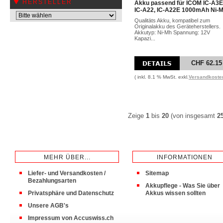
HERSTELLER
Akku passend für ICOM IC-A3E
IC-A22, IC-A22E 1000mAh Ni-
Qualitäts Akku, kompatibel zum
Originalakku des Geräteherstellers.
Akkutyp: Ni-Mh Spannung: 12V
Kapazi...
CHF 62.15
( inkl. 8.1 % MwSt. exkl.
Versandkoste
Zeige
1
bis
20
(von insgesamt
2
MEHR ÜBER...
INFORMATIONEN
Liefer- und Versandkosten /
Sitemap
Bezahlungsarten
Akkupflege - Was Sie über
Privatsphäre und Datenschutz
Akkus wissen sollten
Unsere AGB's
Impressum von Accuswiss.ch