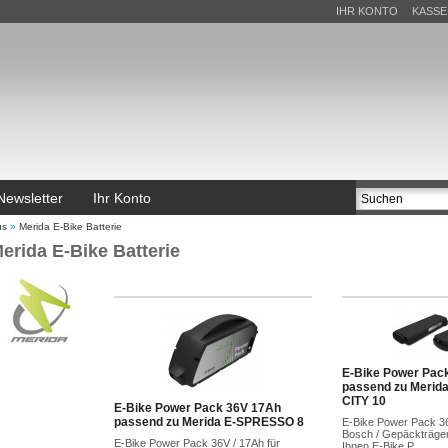
IHR KONTO
KASSE
Newsletter
Ihr Konto
us
»
Merida E-Bike Batterie
erida E-Bike Batterie
E-Bike Power Pac
passend zu Meri
CITY 10
E-Bike Power Pack 36V 17Ah
passend zu Merida E-SPRESSO 8
E-Bike Power Pack 36
Bosch / Gepäckträger
E-Bike Power Pack 36V / 17Ah für
Ihnen E-Bike P...