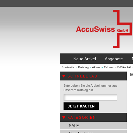
Neue Artikel
Angebote
Startseite
»
Katalog
»
Akkus
»
Fahrrad - E-Bike Akk
M
SCHNELLKAUF
Bitte geben Sie die Artikelnummer aus
unserem Katalog ein.
KATEGORIEN
SALE