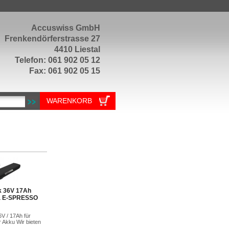
Accuswiss GmbH
Frenkendörferstrasse 27
4410 Liestal
Telefon: 061 902 05 12
Fax: 061 902 05 15
WARENKORB
k 36V 17Ah
da E-SPRESSO
V / 17Ah für
 Akku Wir bieten