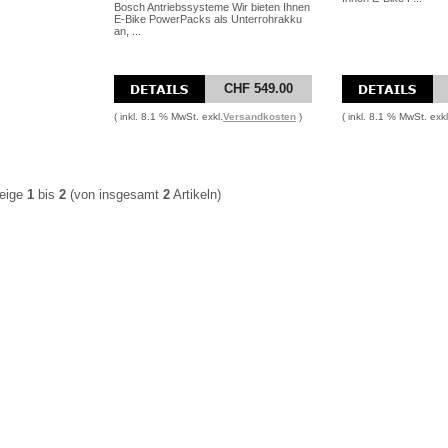
Bosch Antriebssysteme Wir bieten Ihnen
E-Bike PowerPacks als Unterrohrakku
an, ...
CHF 549.00
( inkl. 8.1 % MwSt. exkl.
Versandkosten
)
( inkl. 8.1 % MwSt. exkl
eige
1
bis
2
(von insgesamt
2
Artikeln)