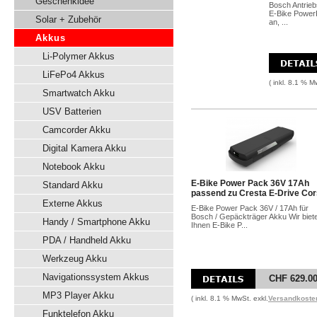
Geschenkidee
Bosch Antrieb
E-Bike Power
Solar + Zubehör
an, ...
Akkus
Li-Polymer Akkus
LiFePo4 Akkus
( inkl. 8.1 % M
Smartwatch Akku
USV Batterien
Camcorder Akku
Digital Kamera Akku
Notebook Akku
E-Bike Power Pack 36V 17Ah
Standard Akku
passend zu Cresta E-Drive Co
Externe Akkus
E-Bike Power Pack 36V / 17Ah für
Bosch / Gepäckträger Akku Wir biet
Handy / Smartphone Akku
Ihnen E-Bike P...
PDA / Handheld Akku
Werkzeug Akku
Navigationssystem Akkus
CHF 629.0
MP3 Player Akku
( inkl. 8.1 % MwSt. exkl.
Versandkoste
Funktelefon Akku