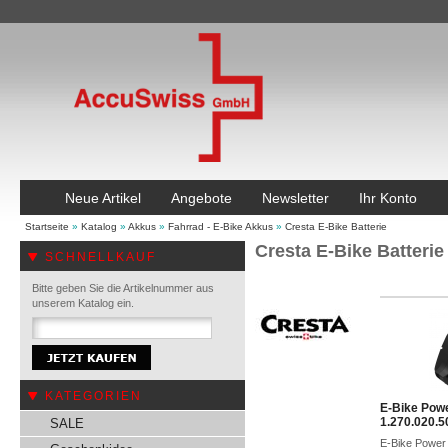
Neue Artikel
Angebote
Newsletter
Ihr Konto
Startseite
»
Katalog
»
Akkus
»
Fahrrad - E-Bike Akkus
»
Cresta E-Bike Batterie
Cresta E-Bike Batterie
SCHNELLKAUF
Bitte geben Sie die Artikelnummer aus
unserem Katalog ein.
KATEGORIEN
E-Bike Pow
1.270.020.5
SALE
E-Bike Power 