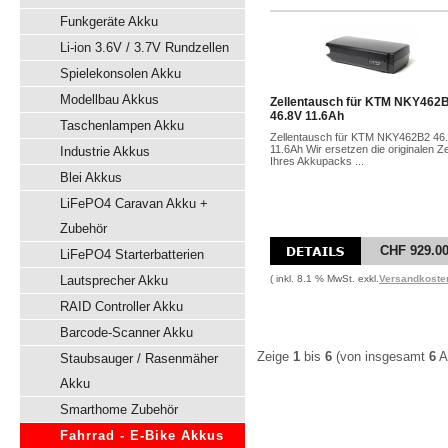
Funkgeräte Akku
Li-ion 3.6V / 3.7V Rundzellen
Spielekonsolen Akku
Modellbau Akkus
Zellentausch für KTM NKY462
46.8V 11.6Ah
Taschenlampen Akku
Zellentausch für KTM NKY462B2 46
11.6Ah Wir ersetzen die originalen Ze
Industrie Akkus
Ihres Akkupacks ...
Blei Akkus
LiFePO4 Caravan Akku +
Zubehör
CHF 929.0
LiFePO4 Starterbatterien
Lautsprecher Akku
( inkl. 8.1 % MwSt. exkl.
Versandkoste
RAID Controller Akku
Barcode-Scanner Akku
Zeige
1
bis
6
(von insgesamt
6
Ar
Staubsauger / Rasenmäher
Akku
Smarthome Zubehör
Fahrrad - E-Bike Akkus