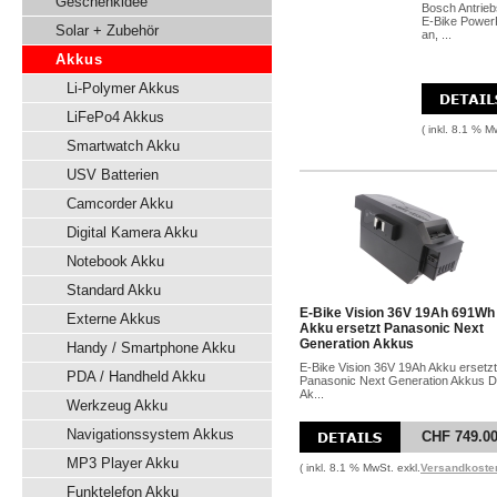
Geschenkidee
Bosch Antrieb
E-Bike Power
Solar + Zubehör
an, ...
Akkus
Li-Polymer Akkus
LiFePo4 Akkus
( inkl. 8.1 % M
Smartwatch Akku
USV Batterien
Camcorder Akku
Digital Kamera Akku
Notebook Akku
Standard Akku
E-Bike Vision 36V 19Ah 691Wh
Externe Akkus
Akku ersetzt Panasonic Next
Generation Akkus
Handy / Smartphone Akku
E-Bike Vision 36V 19Ah Akku ersetzt
PDA / Handheld Akku
Panasonic Next Generation Akkus D
Ak...
Werkzeug Akku
Navigationssystem Akkus
CHF 749.0
MP3 Player Akku
( inkl. 8.1 % MwSt. exkl.
Versandkoste
Funktelefon Akku