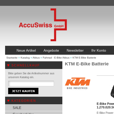
Neue Artikel
Angebote
Newsletter
Ihr Konto
Startseite
»
Katalog
»
Akkus
»
Fahrrad - E-Bike Akkus
»
KTM E-Bike Batterie
KTM E-Bike Batterie
SCHNELLKAUF
Bitte geben Sie die Artikelnummer aus
unserem Katalog ein.
KATEGORIEN
E-Bike Powe
1.270.020.5
SALE
E-Bike Power 