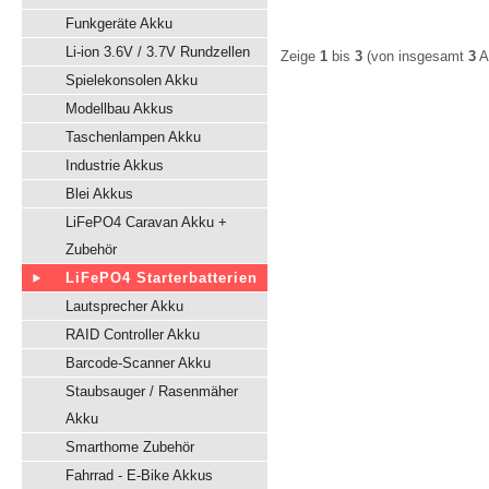
Funkgeräte Akku
Li-ion 3.6V / 3.7V Rundzellen
Zeige
1
bis
3
(von insgesamt
3
Ar
Spielekonsolen Akku
Modellbau Akkus
Taschenlampen Akku
Industrie Akkus
Blei Akkus
LiFePO4 Caravan Akku +
Zubehör
LiFePO4 Starterbatterien
Lautsprecher Akku
RAID Controller Akku
Barcode-Scanner Akku
Staubsauger / Rasenmäher
Akku
Smarthome Zubehör
Fahrrad - E-Bike Akkus