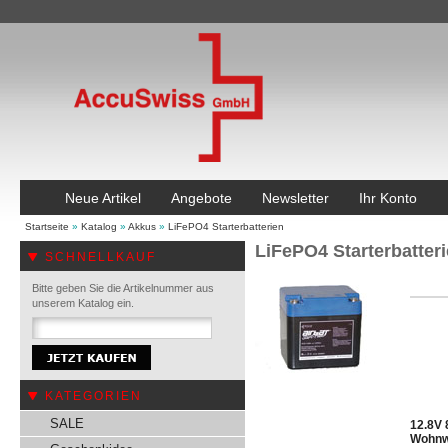
Neue Artikel
Angebote
Newsletter
Ihr Konto
Startseite
»
Katalog
»
Akkus
»
LiFePO4 Starterbatterien
LiFePO4 Starterbatter
SCHNELLKAUF
Bitte geben Sie die Artikelnummer aus
unserem Katalog ein.
KATEGORIEN
SALE
12.8V 
Wohnwa