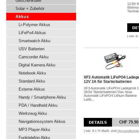
Geschenkidee
12.8V 8
Wohnwag
Solar + Zubehör
Technis
Akkus
Li-Polymer Akkus
LiFePo4 Akkus
( inkl. 
Smartwatch Akku
USV Batterien
Camcorder Akku
Digital Kamera Akku
Notebook Akku
XF3 Automatik LiFePO4 Ladege
Standard Akku
12V 3A für Starterbatterien
XF3 Automatik LiFePO4 Ladegerät 
Externe Akkus
3A für Starterbatterien Das neue
Automatik LiFePO4 Lithium Batterie
Handy / Smartphone Akku
Lade...
PDA / Handheld Akku
Werkzeug Akku
Navigationssystem Akkus
CHF 79.90
MP3 Player Akku
( inkl. 8.1 % MwSt. exkl.
Versandkoste
Funktelefon Akku