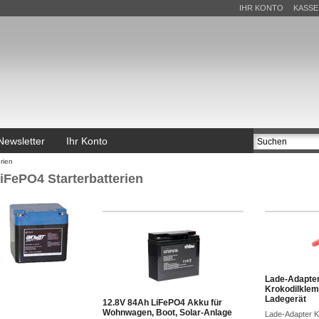
IHR KONTO
KASSE
Newsletter
Ihr Konto
rien
iFePO4 Starterbatterien
Lade-Adapter
Krokodilklem
Ladegerät
12.8V 84Ah LiFePO4 Akku für
Wohnwagen, Boot, Solar-Anlage
Lade-Adapter K