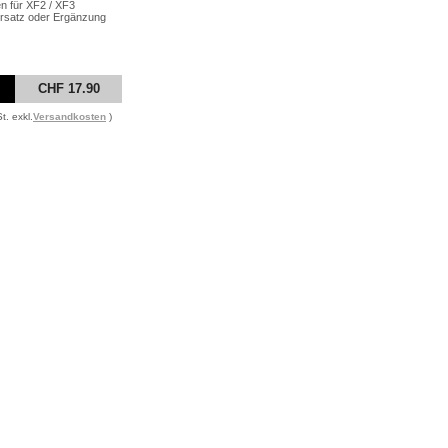
n für XF2 / XF3
Ersatz oder Ergänzung
CHF 17.90
t. exkl.
Versandkosten
)