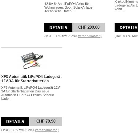
Krokodilklemme
12.8V 84Ah LiFePO4 Akku für
Ladegerät Als 
Wohnwagen, Boot, Solar-Anlage
kann...
Technische Daten: ...
CHF 299.00
( inkl. 8.1 % MwSt. exkl.
Versandkosten
)
( inkl. 8.1 % MwS
XF3 Automatik LiFePO4 Ladegerät
12V 3A für Starterbatterien
XF3 Automatik LiFePO4 Ladegerät 12V
3A für Starterbatterien Das neue
Automatik LiFePO4 Lithium Batterie
Lade...
CHF 79.90
( inkl. 8.1 % MwSt. exkl.
Versandkosten
)