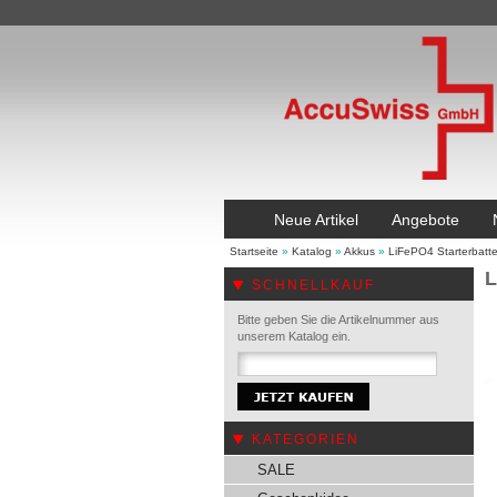
Neue Artikel
Angebote
Startseite
»
Katalog
»
Akkus
»
LiFePO4 Starterbatte
L
SCHNELLKAUF
Bitte geben Sie die Artikelnummer aus
unserem Katalog ein.
KATEGORIEN
SALE