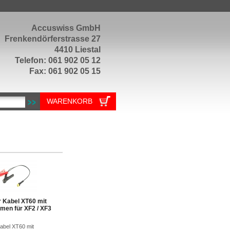
Accuswiss GmbH
Frenkendörferstrasse 27
4410 Liestal
Telefon: 061 902 05 12
Fax: 061 902 05 15
WARENKORB
 Kabel XT60 mit
men für XF2 / XF3
abel XT60 mit