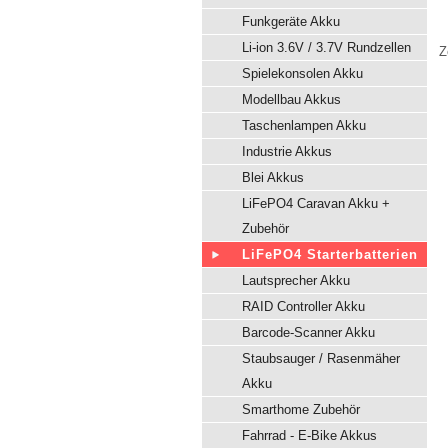
Funkgeräte Akku
Li-ion 3.6V / 3.7V Rundzellen
Z
Spielekonsolen Akku
Modellbau Akkus
Taschenlampen Akku
Industrie Akkus
Blei Akkus
LiFePO4 Caravan Akku +
Zubehör
LiFePO4 Starterbatterien
Lautsprecher Akku
RAID Controller Akku
Barcode-Scanner Akku
Staubsauger / Rasenmäher
Akku
Smarthome Zubehör
Fahrrad - E-Bike Akkus