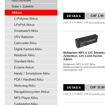
Geschenkidee
Solar + Zubehör
Akkus
CHF 1.90
Li-Polymer Akkus
( inkl. 8.1 % MwSt. exkl.
Versandkoste
LiFePo4 Akkus
Smartwatch Akku
USV Batterien
Camcorder Akku
Digital Kamera Akku
Multipower MP2.4-12C Bleiakk
Notebook Akku
Zyklenfest, 12V 2.4Ah Faston
4,8mm
Standard Akku
Multipower MP2.4-12C Akku
Externe Akkus
Multipowerakkus sind wiederaufladba
wartungsfrei und ...
Handy / Smartphone Akku
PDA / Handheld Akku
Werkzeug Akku
CHF 35.90
Navigationssystem Akkus
( inkl. 8.1 % MwSt. exkl.
Versandkoste
MP3 Player Akku
Funktelefon Akku