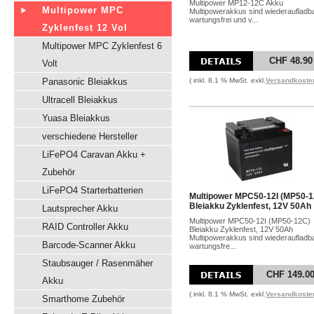
Multipower MP12-12C Akku
Multipower MPC
Multipowerakkus sind wiederaufladba
wartungsfrei und v...
Zyklenfest 12 Vol
Multipower MPC Zyklenfest 6
CHF 48.90
Volt
Panasonic Bleiakkus
( inkl. 8.1 % MwSt. exkl.
Versandkoste
Ultracell Bleiakkus
Yuasa Bleiakkus
verschiedene Hersteller
LiFePO4 Caravan Akku +
Zubehör
LiFePO4 Starterbatterien
Multipower MPC50-12I (MP50-1
Bleiakku Zyklenfest, 12V 50Ah
Lautsprecher Akku
Multipower MPC50-12I (MP50-12C)
RAID Controller Akku
Bleiakku Zyklenfest, 12V 50Ah
Multipowerakkus sind wiederaufladba
Barcode-Scanner Akku
wartungsfre...
Staubsauger / Rasenmäher
CHF 149.0
Akku
( inkl. 8.1 % MwSt. exkl.
Versandkoste
Smarthome Zubehör