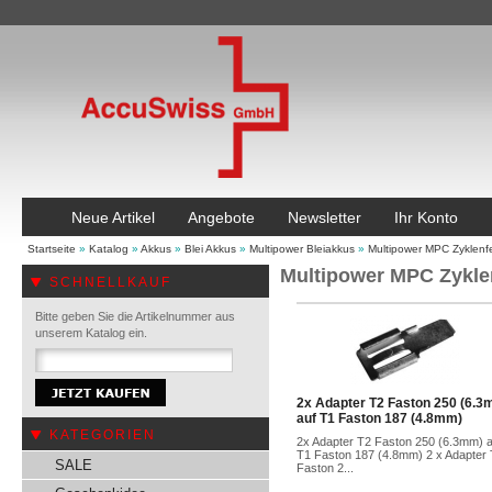
Neue Artikel
Angebote
Newsletter
Ihr Konto
Startseite
»
Katalog
»
Akkus
»
Blei Akkus
»
Multipower Bleiakkus
»
Multipower MPC Zyklenfe
Multipower MPC Zyklen
SCHNELLKAUF
Bitte geben Sie die Artikelnummer aus
unserem Katalog ein.
2x Adapter T2 Faston 250 (6.3
auf T1 Faston 187 (4.8mm)
KATEGORIEN
2x Adapter T2 Faston 250 (6.3mm) a
T1 Faston 187 (4.8mm) 2 x Adapter
SALE
Faston 2...