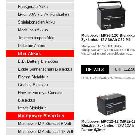
Funkgeräte Akku
Li-ion 3.6V / 3.7V Rundzellen
Spielekonsolen Akku
Modellbau Akkus
Multipower MP36-12C Bleiakku
Taschenlampen Akku
Zyklenfest 12V 36Ah C20 M6
Industrie Akkus
Multipower MP36-12C Akku
Multipowerakkus sind wiederaufladba
Blei Akkus
wartungsfrei und verschlossen d...
B.B. Battery Bleiakkus
Exide Sonnenschein Bleiakkus
CHF 112.9
Fiamm Bleiakkus
( inkl. 8.1 % MwSt. exkl.
Versandkoste
Goobay Bleiakku
Hawker Enersys Genesis
Bleiakkus
Intact Bleiakkus
Multipower Bleiakkus
Multipower MPC12-12 (MP12-1
Multipower MP Standart 6 Volt
Bleiakku Zyklenfest, 12V 12Ah
Faston 6,3mm
Multipower MP Standart 12 Volt