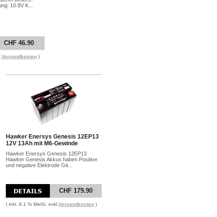
ng: 10.8V K...
CHF 46.90
.
Versandkosten
)
Hawker Enersys Genesis 12EP13
12V 13Ah mit M6-Gewinde
Hawker Enersys Genesis 12EP13
Hawker Genesis Akkus haben Positive
und negative Elektrode Git...
CHF 179.90
( inkl. 8.1 % MwSt. exkl.
Versandkosten
)