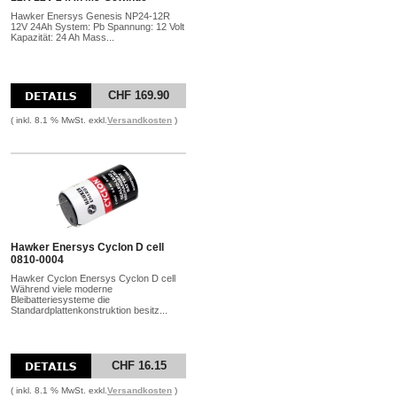
Hawker Enersys Genesis NP24-12R
12V 24Ah System: Pb Spannung: 12 Volt
Kapazität: 24 Ah Mass...
CHF 169.90
( inkl. 8.1 % MwSt. exkl.
Versandkosten
)
Hawker Enersys Cyclon D cell
0810-0004
Hawker Cyclon Enersys Cyclon D cell
Während viele moderne
Bleibatteriesysteme die
Standardplattenkonstruktion besitz...
CHF 16.15
( inkl. 8.1 % MwSt. exkl.
Versandkosten
)