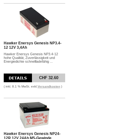
Hawker Enersys Genesis NP3.4-
12 12V 3,4Ah
Hawker Enersys Genesis NP3.4-12
hohe Qualität, Zuverlässigkeit und
Energiedichte schnellladefähig ...
CHF 32.60
( inkl. 8.1 % MwSt. exkl.
Versandkosten
)
Hawker Enersys Genesis NP24-
12R 12V 24Ah M5-Gewinde