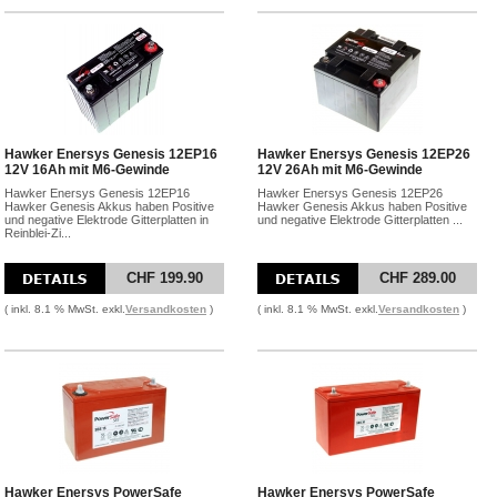
Hawker Enersys Genesis 12EP16
Hawker Enersys Genesis 12EP26
12V 16Ah mit M6-Gewinde
12V 26Ah mit M6-Gewinde
Hawker Enersys Genesis 12EP16
Hawker Enersys Genesis 12EP26
Hawker Genesis Akkus haben Positive
Hawker Genesis Akkus haben Positive
und negative Elektrode Gitterplatten in
und negative Elektrode Gitterplatten ...
Reinblei-Zi...
CHF 199.90
CHF 289.00
( inkl. 8.1 % MwSt. exkl.
Versandkosten
)
( inkl. 8.1 % MwSt. exkl.
Versandkosten
)
Hawker Enersys PowerSafe
Hawker Enersys PowerSafe