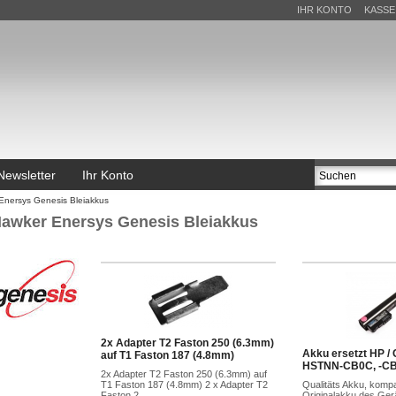
IHR KONTO
KASSE
Newsletter
Ihr Konto
Enersys Genesis Bleiakkus
awker Enersys Genesis Bleiakkus
2x Adapter T2 Faston 250 (6.3mm)
Akku ersetzt HP /
auf T1 Faston 187 (4.8mm)
HSTNN-CB0C, -C
2x Adapter T2 Faston 250 (6.3mm) auf
T1 Faston 187 (4.8mm) 2 x Adapter T2
Qualitäts Akku, komp
Faston 2...
Originalakku des Gerä