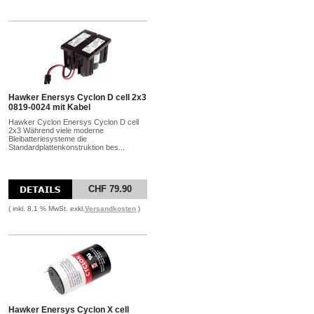
Hawker Enersys Cyclon D cell 2x3
0819-0024 mit Kabel
Hawker Cyclon Enersys Cyclon D cell
2x3 Während viele moderne
Bleibatteriesysteme die
Standardplattenkonstruktion bes...
CHF 79.90
( inkl. 8.1 % MwSt. exkl.
Versandkosten
)
Hawker Enersys Cyclon X cell