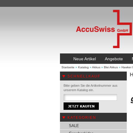
Neue Artikel
Angebote
Startseite
»
Katalog
»
Akkus
»
Blei Akkus
»
Hawker 
H
SCHNELLKAUF
Bitte geben Sie die Artikelnummer aus
unserem Katalog ein.
KATEGORIEN
SALE