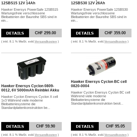
12SBS15 12V 14Ah
12SBS30 12V 26Ah
Hawker Enersys PowerSafe 12SBS15
Hawker Enersys PowerSafe 12SBS30
Wartungsfreie verschlossene
Wartungsfreie verschlossene
Bleibatterien der Baureihe SBS sind in
Bleibatterien der Baureihe SBS sind in
ein...
ein...
CHF 299.00
CHF 359.00
( inkl. 8.1 % MwSt. exkl.
Versandkosten
)
( inkl. 8.1 % MwSt. exkl.
Versandkosten
)
Hawker Enersys Cyclon BC cell
Hawker Enersys Cyclon 0809-
0820-0004
0012, 6V 5000mAh Reinblei Akku
Hawker Cyclon Enersys Cyclon BC cell
Während viele moderne
Hawker Cyclon Enersys Cyclon X cell
Bleibatteriesysteme die
1x3 Während viele moderne
Standardplattenkonstruktion besit...
Bleibatteriesysteme die
Standardplattenkonstruktion be...
CHF 59.90
CHF 95.05
( inkl. 8.1 % MwSt. exkl.
Versandkosten
)
( inkl. 8.1 % MwSt. exkl.
Versandkosten
)