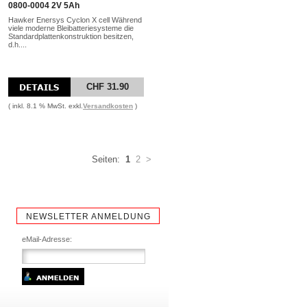
0800-0004 2V 5Ah
Hawker Enersys Cyclon X cell Während
viele moderne Bleibatteriesysteme die
Standardplattenkonstruktion besitzen,
d.h....
CHF 31.90
( inkl. 8.1 % MwSt. exkl.
Versandkosten
)
Seiten:
1
2
>
NEWSLETTER ANMELDUNG
eMail-Adresse: