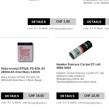
System: Li-ion Spannu
CHF 1.90
( inkl. 8.1 % MwSt. exkl.
Versandkosten
)
( inkl. 8.1 % MwSt. exkl
Hawker Enersys Cyclon DT cell
0860-0004
Akku ersetzt RT628, PS-628, 6V
2800mAh Anschluss 4.8mm
Hawker Cyclon Enersys Cyclon DT cell
Während viele moderne
Akku ersetzt RT628, PS-628, 6V
Bleibatteriesysteme die
2800mAh Anschluss 4.8mm Baugl...
Standardplattenkonstruktion besit...
CHF 19.60
CHF 22.55
( inkl. 8.1 % MwSt. exkl.
Versandkosten
)
( inkl. 8.1 % MwSt. exkl.
Versandkosten
)