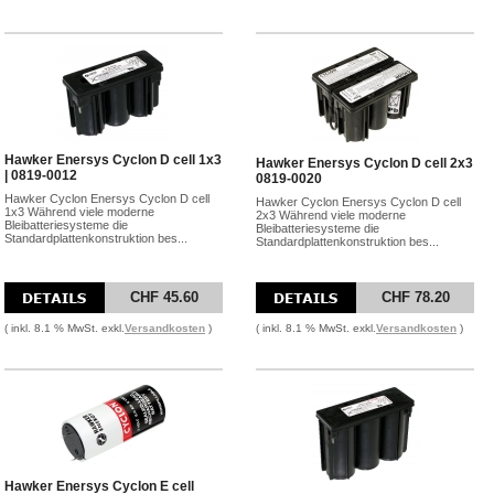
Hawker Enersys Cyclon D cell 1x3
Hawker Enersys Cyclon D cell 2x3
| 0819-0012
0819-0020
Hawker Cyclon Enersys Cyclon D cell
Hawker Cyclon Enersys Cyclon D cell
1x3 Während viele moderne
2x3 Während viele moderne
Bleibatteriesysteme die
Bleibatteriesysteme die
Standardplattenkonstruktion bes...
Standardplattenkonstruktion bes...
CHF 45.60
CHF 78.20
( inkl. 8.1 % MwSt. exkl.
Versandkosten
)
( inkl. 8.1 % MwSt. exkl.
Versandkosten
)
Hawker Enersys Cyclon E cell