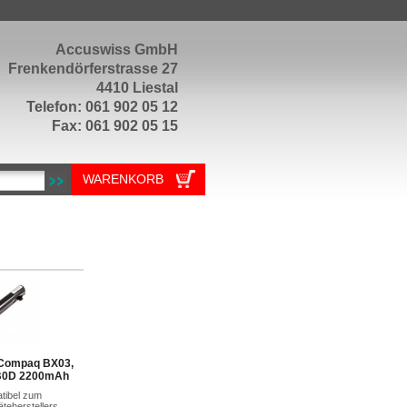
Accuswiss GmbH
Frenkendörferstrasse 27
4410 Liestal
Telefon: 061 902 05 12
Fax: 061 902 05 15
WARENKORB
 Compaq BX03,
B0D 2200mAh
atibel zum
teherstellers.