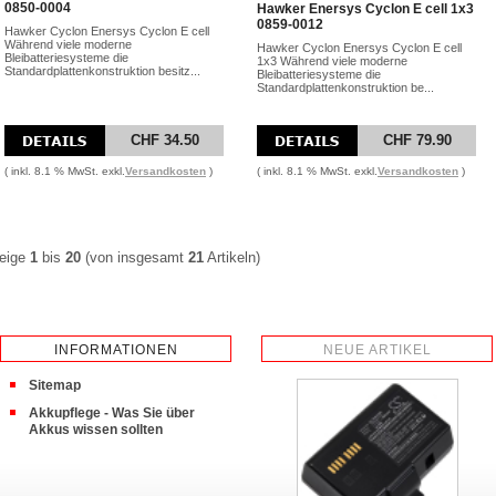
0850-0004
Hawker Enersys Cyclon E cell 1x3
0859-0012
Hawker Cyclon Enersys Cyclon E cell
Während viele moderne
Hawker Cyclon Enersys Cyclon E cell
Bleibatteriesysteme die
1x3 Während viele moderne
Standardplattenkonstruktion besitz...
Bleibatteriesysteme die
Standardplattenkonstruktion be...
CHF 34.50
CHF 79.90
( inkl. 8.1 % MwSt. exkl.
Versandkosten
)
( inkl. 8.1 % MwSt. exkl.
Versandkosten
)
eige
1
bis
20
(von insgesamt
21
Artikeln)
INFORMATIONEN
NEUE ARTIKEL
Sitemap
Akkupflege - Was Sie über
Akkus wissen sollten