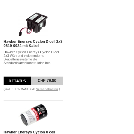
Hawker Enersys Cyclon D cell 2x3
0819-0024 mit Kabel
Hawker Cyclon Enersys Cyclon D cell
2x3 Während viele moderne
Bleibatteriesysteme die
Standardplattenkonstruktion bes...
CHF 79.90
( inkl. 8.1 % MwSt. exkl.
Versandkosten
)
Hawker Enersys Cyclon X cell