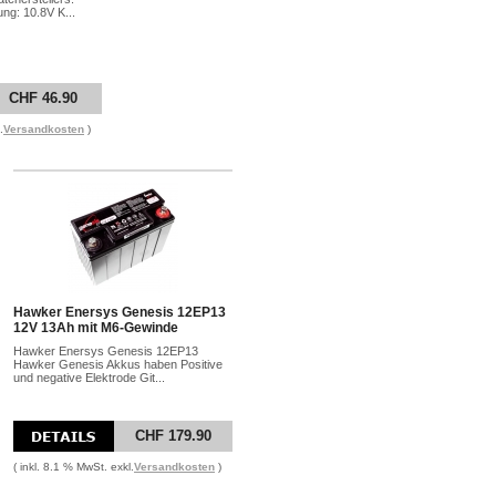
ng: 10.8V K...
CHF 46.90
.
Versandkosten
)
Hawker Enersys Genesis 12EP13
12V 13Ah mit M6-Gewinde
Hawker Enersys Genesis 12EP13
Hawker Genesis Akkus haben Positive
und negative Elektrode Git...
CHF 179.90
( inkl. 8.1 % MwSt. exkl.
Versandkosten
)