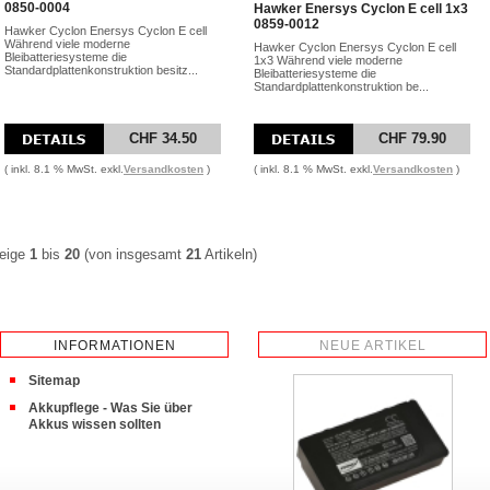
0850-0004
Hawker Enersys Cyclon E cell 1x3
0859-0012
Hawker Cyclon Enersys Cyclon E cell
Während viele moderne
Hawker Cyclon Enersys Cyclon E cell
Bleibatteriesysteme die
1x3 Während viele moderne
Standardplattenkonstruktion besitz...
Bleibatteriesysteme die
Standardplattenkonstruktion be...
CHF 34.50
CHF 79.90
( inkl. 8.1 % MwSt. exkl.
Versandkosten
)
( inkl. 8.1 % MwSt. exkl.
Versandkosten
)
eige
1
bis
20
(von insgesamt
21
Artikeln)
INFORMATIONEN
NEUE ARTIKEL
Sitemap
Akkupflege - Was Sie über
Akkus wissen sollten