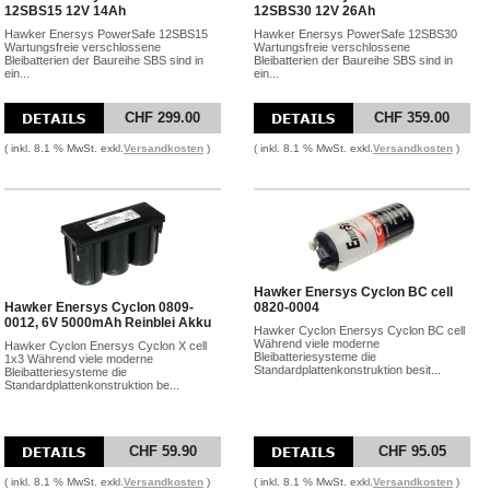
12SBS15 12V 14Ah
12SBS30 12V 26Ah
Hawker Enersys PowerSafe 12SBS15
Hawker Enersys PowerSafe 12SBS30
Wartungsfreie verschlossene
Wartungsfreie verschlossene
Bleibatterien der Baureihe SBS sind in
Bleibatterien der Baureihe SBS sind in
ein...
ein...
CHF 299.00
CHF 359.00
( inkl. 8.1 % MwSt. exkl.
Versandkosten
)
( inkl. 8.1 % MwSt. exkl.
Versandkosten
)
Hawker Enersys Cyclon BC cell
Hawker Enersys Cyclon 0809-
0820-0004
0012, 6V 5000mAh Reinblei Akku
Hawker Cyclon Enersys Cyclon BC cell
Während viele moderne
Hawker Cyclon Enersys Cyclon X cell
Bleibatteriesysteme die
1x3 Während viele moderne
Standardplattenkonstruktion besit...
Bleibatteriesysteme die
Standardplattenkonstruktion be...
CHF 59.90
CHF 95.05
( inkl. 8.1 % MwSt. exkl.
Versandkosten
)
( inkl. 8.1 % MwSt. exkl.
Versandkosten
)