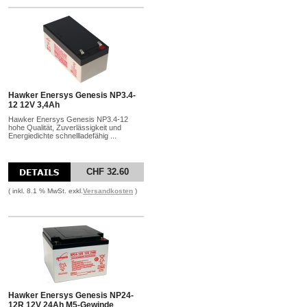
Hawker Enersys Genesis NP3.4-
12 12V 3,4Ah
Hawker Enersys Genesis NP3.4-12
hohe Qualität, Zuverlässigkeit und
Energiedichte schnellladefähig ...
CHF 32.60
( inkl. 8.1 % MwSt. exkl.
Versandkosten
)
Hawker Enersys Genesis NP24-
12R 12V 24Ah M5-Gewinde