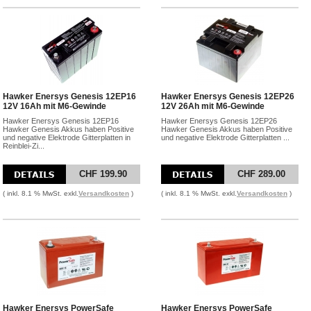
Hawker Enersys Genesis 12EP16
Hawker Enersys Genesis 12EP26
12V 16Ah mit M6-Gewinde
12V 26Ah mit M6-Gewinde
Hawker Enersys Genesis 12EP16
Hawker Enersys Genesis 12EP26
Hawker Genesis Akkus haben Positive
Hawker Genesis Akkus haben Positive
und negative Elektrode Gitterplatten in
und negative Elektrode Gitterplatten ...
Reinblei-Zi...
CHF 199.90
CHF 289.00
( inkl. 8.1 % MwSt. exkl.
Versandkosten
)
( inkl. 8.1 % MwSt. exkl.
Versandkosten
)
Hawker Enersys PowerSafe
Hawker Enersys PowerSafe