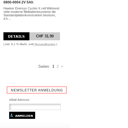
0800-0004 2V 5Ah
Hawker Enersys Cyclon X cell Während
viele moderne Bleibatteriesysteme die
Standardplattenkonstruktion besitzen,
d.h....
CHF 31.90
( inkl. 8.1 % MwSt. exkl.
Versandkosten
)
Seiten:
1
2
>
NEWSLETTER ANMELDUNG
eMail-Adresse: