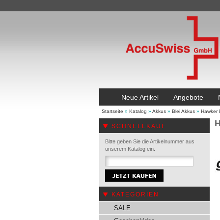
Neue Artikel
Angebote
Startseite
»
Katalog
»
Akkus
»
Blei Akkus
»
Hawker 
H
SCHNELLKAUF
Bitte geben Sie die Artikelnummer aus
unserem Katalog ein.
KATEGORIEN
SALE