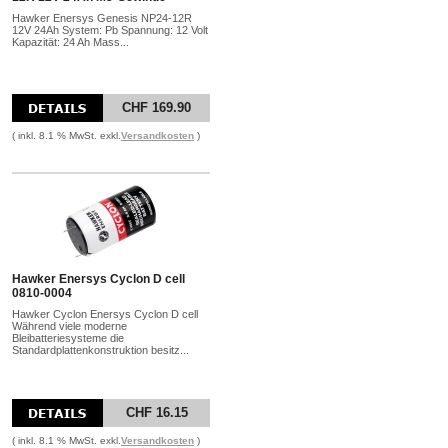
Hawker Enersys Genesis NP24-12R
12V 24Ah System: Pb Spannung: 12 Volt
Kapazität: 24 Ah Mass...
CHF 169.90
( inkl. 8.1 % MwSt. exkl.
Versandkosten
)
Hawker Enersys Cyclon D cell
0810-0004
Hawker Cyclon Enersys Cyclon D cell
Während viele moderne
Bleibatteriesysteme die
Standardplattenkonstruktion besitz...
CHF 16.15
( inkl. 8.1 % MwSt. exkl.
Versandkosten
)