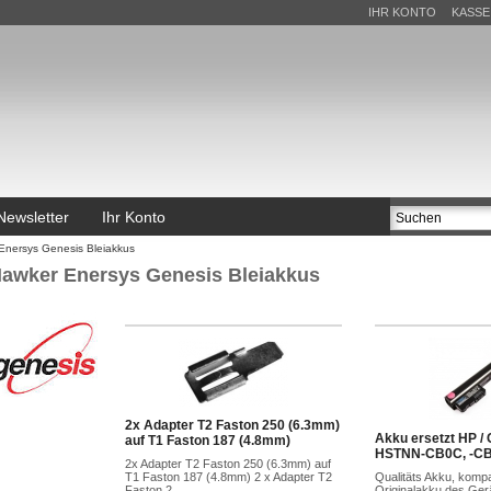
IHR KONTO
KASSE
Newsletter
Ihr Konto
Enersys Genesis Bleiakkus
awker Enersys Genesis Bleiakkus
2x Adapter T2 Faston 250 (6.3mm)
Akku ersetzt HP /
auf T1 Faston 187 (4.8mm)
HSTNN-CB0C, -C
2x Adapter T2 Faston 250 (6.3mm) auf
T1 Faston 187 (4.8mm) 2 x Adapter T2
Qualitäts Akku, komp
Faston 2...
Originalakku des Gerä