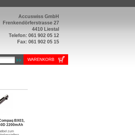
Accuswiss GmbH
Frenkendörferstrasse 27
4410 Liestal
Telefon: 061 902 05 12
Fax: 061 902 05 15
WARENKORB
 Compaq BX03,
B0D 2200mAh
atibel zum
teherstellers.