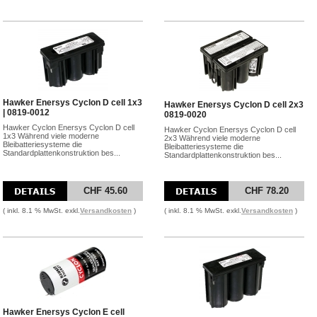
Hawker Enersys Cyclon D cell 1x3
Hawker Enersys Cyclon D cell 2x3
| 0819-0012
0819-0020
Hawker Cyclon Enersys Cyclon D cell
Hawker Cyclon Enersys Cyclon D cell
1x3 Während viele moderne
2x3 Während viele moderne
Bleibatteriesysteme die
Bleibatteriesysteme die
Standardplattenkonstruktion bes...
Standardplattenkonstruktion bes...
CHF 45.60
CHF 78.20
( inkl. 8.1 % MwSt. exkl.
Versandkosten
)
( inkl. 8.1 % MwSt. exkl.
Versandkosten
)
Hawker Enersys Cyclon E cell