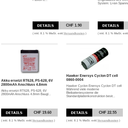
System: Li-ion Spannu
CHF 1.90
( inkl. 8.1 % MwSt. exkl.
Versandkosten
)
( inkl. 8.1 % MwSt. exkl
Hawker Enersys Cyclon DT cell
0860-0004
Akku ersetzt RT628, PS-628, 6V
2800mAh Anschluss 4.8mm
Hawker Cyclon Enersys Cyclon DT cell
Während viele moderne
Akku ersetzt RT628, PS-628, 6V
Bleibatteriesysteme die
2800mAh Anschluss 4.8mm Baugl...
Standardplattenkonstruktion besit...
CHF 19.60
CHF 22.55
( inkl. 8.1 % MwSt. exkl.
Versandkosten
)
( inkl. 8.1 % MwSt. exkl.
Versandkosten
)