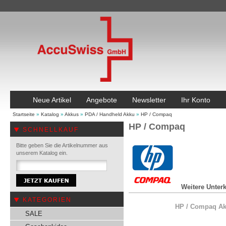
Neue Artikel
Angebote
Newsletter
Ihr Konto
Startseite
»
Katalog
»
Akkus
»
PDA / Handheld Akku
»
HP / Compaq
HP / Compaq
SCHNELLKAUF
Bitte geben Sie die Artikelnummer aus
unserem Katalog ein.
Weitere Unterk
KATEGORIEN
HP / Compaq Ak
SALE