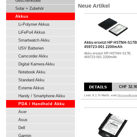
Geschenkidee
Neue Artikel
Solar + Zubehör
Akkus
Li-Polymer Akkus
LiFePo4 Akkus
Smartwatch Akku
Akku ersetzt HP HSTNH-S17B
459723-001 2200mAh
USV Batterien
Akku ersetzt HP HSTNH-S17B,
Camcorder Akku
459723-001 2200mAh
Digital Kamera Akku
Notebook Akku
Standard Akku
CHF 32.9
Externe Akkus
Handy / Smartphone Akku
( inkl. 8.1 % MwSt. exkl.
Versandkost
PDA / Handheld Akku
Acer
Asus
Dell
Garmin