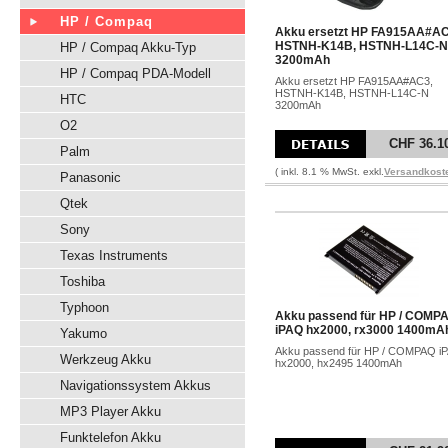
HP / Compaq
Akku ersetzt HP FA915AA#AC
HSTNH-K14B, HSTNH-L14C-N
HP / Compaq Akku-Typ
3200mAh
HP / Compaq PDA-Modell
Akku ersetzt HP FA915AA#AC3,
HSTNH-K14B, HSTNH-L14C-N
HTC
3200mAh
O2
CHF 36.1
Palm
( inkl. 8.1 % MwSt. exkl.
Versandkost
Panasonic
Qtek
Sony
Texas Instruments
Toshiba
Typhoon
Akku passend für HP / COMP
iPAQ hx2000, rx3000 1400mA
Yakumo
Akku passend für HP / COMPAQ i
Werkzeug Akku
hx2000, hx2495 1400mAh
Navigationssystem Akkus
MP3 Player Akku
Funktelefon Akku