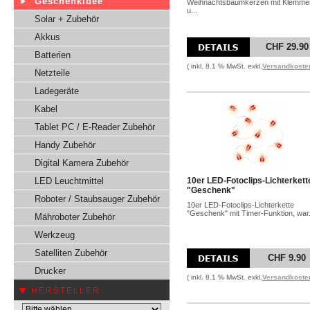
Geschenkidee
Weihnachtsbaumkerzen mit Klemme
u...
Solar + Zubehör
Akkus
CHF 29.90
Batterien
( inkl. 8.1 % MwSt. exkl.
Versandkoste
Netzteile
Ladegeräte
Kabel
Tablet PC / E-Reader Zubehör
Handy Zubehör
Digital Kamera Zubehör
LED Leuchtmittel
10er LED-Fotoclips-Lichterkett
"Geschenk"
Roboter / Staubsauger Zubehör
10er LED-Fotoclips-Lichterkette
"Geschenk" mit Timer-Funktion, war.
Mähroboter Zubehör
Werkzeug
Satelliten Zubehör
CHF 9.90
Drucker
( inkl. 8.1 % MwSt. exkl.
Versandkoste
HERSTELLER