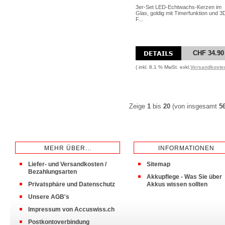
3er-Set LED-Echtwachs-Kerzen im
Glas, goldig mit Timerfunktion und 3
F...
CHF 34.90
( inkl. 8.1 % MwSt. exkl.
Versandkoste
Zeige
1
bis
20
(von insgesamt
5
MEHR ÜBER...
INFORMATIONEN
Liefer- und Versandkosten /
Sitemap
Bezahlungsarten
Akkupflege - Was Sie über
Privatsphäre und Datenschutz
Akkus wissen sollten
Unsere AGB's
Impressum von Accuswiss.ch
Postkontoverbindung