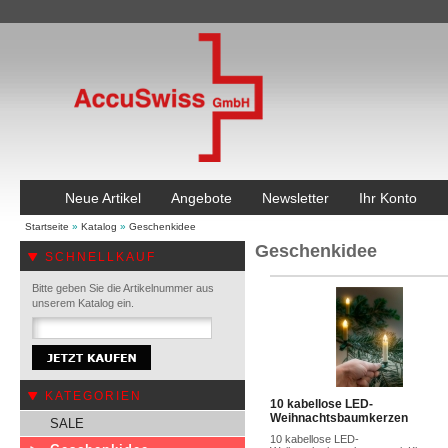
Neue Artikel
Angebote
Newsletter
Ihr Konto
Startseite
»
Katalog
»
Geschenkidee
Geschenkidee
SCHNELLKAUF
Bitte geben Sie die Artikelnummer aus
unserem Katalog ein.
KATEGORIEN
10 kabellose LED-
Weihnachtsbaumkerzen
SALE
10 kabellose LED-