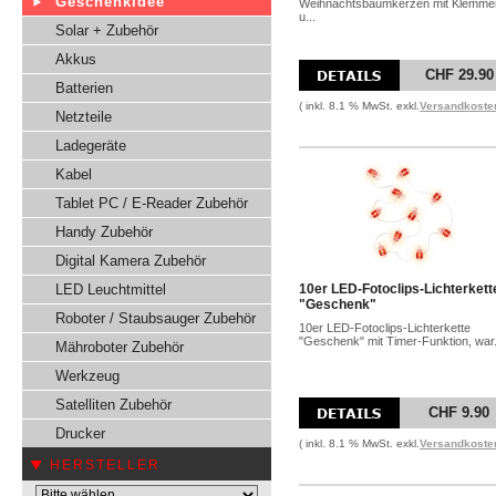
Geschenkidee
Weihnachtsbaumkerzen mit Klemme
u...
Solar + Zubehör
Akkus
CHF 29.90
Batterien
( inkl. 8.1 % MwSt. exkl.
Versandkoste
Netzteile
Ladegeräte
Kabel
Tablet PC / E-Reader Zubehör
Handy Zubehör
Digital Kamera Zubehör
LED Leuchtmittel
10er LED-Fotoclips-Lichterkett
"Geschenk"
Roboter / Staubsauger Zubehör
10er LED-Fotoclips-Lichterkette
"Geschenk" mit Timer-Funktion, war.
Mähroboter Zubehör
Werkzeug
Satelliten Zubehör
CHF 9.90
Drucker
( inkl. 8.1 % MwSt. exkl.
Versandkoste
HERSTELLER