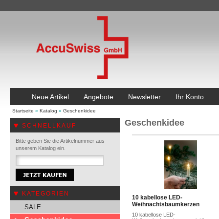
Neue Artikel
Angebote
Newsletter
Ihr Konto
Startseite
»
Katalog
»
Geschenkidee
Geschenkidee
SCHNELLKAUF
Bitte geben Sie die Artikelnummer aus
unserem Katalog ein.
KATEGORIEN
10 kabellose LED-
Weihnachtsbaumkerzen
SALE
10 kabellose LED-