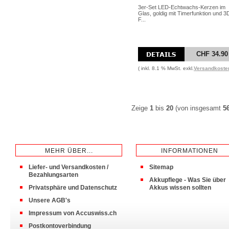
3er-Set LED-Echtwachs-Kerzen im
Glas, goldig mit Timerfunktion und 3
F...
CHF 34.90
( inkl. 8.1 % MwSt. exkl.
Versandkoste
Zeige
1
bis
20
(von insgesamt
5
MEHR ÜBER...
INFORMATIONEN
Liefer- und Versandkosten /
Sitemap
Bezahlungsarten
Akkupflege - Was Sie über
Privatsphäre und Datenschutz
Akkus wissen sollten
Unsere AGB's
Impressum von Accuswiss.ch
Postkontoverbindung