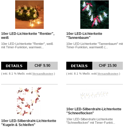
10er LED-Lichterkette "Rentier",
10er LED-Lichterkette
weiß
"Tannenbaum"
10er LED-Lichterkette "Rentier", weiß
10er LED-Lichterkette "Tannenbaum" mit
mit Timer-Funktion, warmwei...
Timer-Funktion, warmweiß (...
CHF 9.90
CHF 15.90
( inkl. 8.1 % MwSt. exkl.
Versandkosten
)
( inkl. 8.1 % MwSt. exkl.
Versandkosten
)
10er LED-Silberdraht-Lichterkette
"Schneeflocken"
10er LED-Silberdraht-Lichterkette
10er LED-Silberdraht-Lichterkette
"Schneeflocken" mit Timer-Funkti...
"Kugeln & Schleifen"