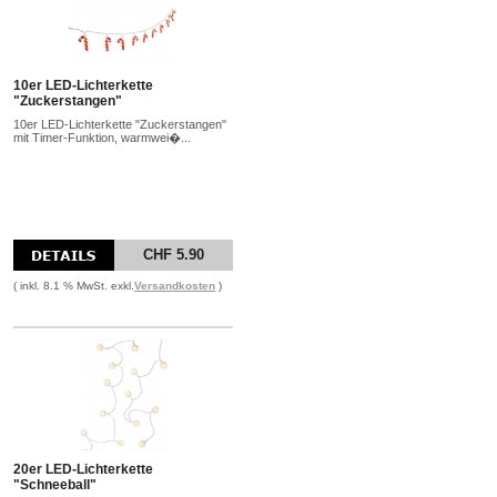
10er LED-Lichterkette
"Zuckerstangen"
10er LED-Lichterkette "Zuckerstangen"
mit Timer-Funktion, warmwei�...
CHF 5.90
( inkl. 8.1 % MwSt. exkl.
Versandkosten
)
20er LED-Lichterkette
"Schneeball"