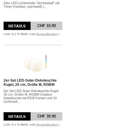
20er LED-Lichterkette "Schneeball" mit
Timer-Funktion, warmweiß (...
CHF 10.90
( inkl. 8.1 % MwSt. exkl.
Versandkosten
)
2er-Set LED-Solar-Dekoleuchte
Kugel, 20 cm, Größe M, RGBW
2er-Set LED-Solar-Dekoleuchte Kugel,
20 cm, Größe M, RGBW Outdoor-
Solarleuchte mit RGB-Farben und 10
Lichtmodi...
CHF 39.90
( inkl. 8.1 % MwSt. exkl.
Versandkosten
)