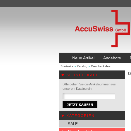
Neue Artikel
Angebote
Startseite
»
Katalog
»
Geschenkidee
G
SCHNELLKAUF
Bitte geben Sie die Artikelnummer aus
unserem Katalog ein.
KATEGORIEN
SALE