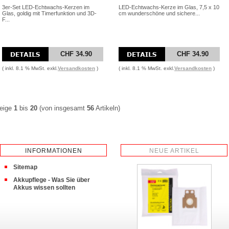
3er-Set LED-Echtwachs-Kerzen im
LED-Echtwachs-Kerze im Glas, 7,5 x 10
Glas, goldig mit Timerfunktion und 3D-
cm wunderschöne und sichere...
F...
CHF 34.90
CHF 34.90
( inkl. 8.1 % MwSt. exkl.
Versandkosten
)
( inkl. 8.1 % MwSt. exkl.
Versandkosten
)
eige
1
bis
20
(von insgesamt
56
Artikeln)
INFORMATIONEN
NEUE ARTIKEL
Sitemap
Akkupflege - Was Sie über
Akkus wissen sollten