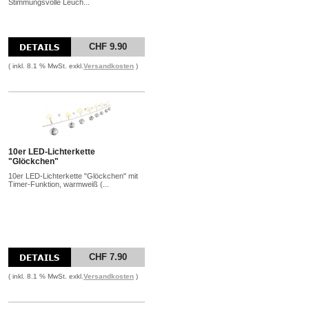
Stimmungsvolle Leuch...
CHF 9.90
( inkl. 8.1 % MwSt. exkl.
Versandkosten
)
10er LED-Lichterkette
"Glöckchen"
10er LED-Lichterkette "Glöckchen" mit
Timer-Funktion, warmweiß (...
CHF 7.90
( inkl. 8.1 % MwSt. exkl.
Versandkosten
)