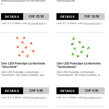
Weihnachtsbaumkerzen mit Klemmen
Stimmungsvolle ...
u...
CHF 29.90
CHF 19.90
( inkl. 8.1 % MwSt. exkl.
Versandkosten
)
( inkl. 8.1 % MwSt. exkl.
Versandkosten
)
10er LED-Fotoclips-Lichterkette
10er LED-Fotoclips-Lichterkette
"Geschenk"
"Tannenbaum"
10er LED-Fotoclips-Lichterkette
10er LED-Fotoclips-Lichterkette
"Geschenk" mit Timer-Funktion, war...
"Tannenbaum" mit Timer-Funktion, w...
CHF 9.90
CHF 9.90
( inkl. 8.1 % MwSt. exkl.
Versandkosten
)
( inkl. 8.1 % MwSt. exkl.
Versandkosten
)