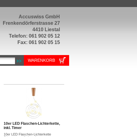
Accuswiss GmbH
Frenkendörferstrasse 27
4410 Liestal
Telefon: 061 902 05 12
Fax: 061 902 05 15
WARENKORB
10er LED Flaschen-Lichterkette,
inkl. Timer
10er LED Flaschen-Lichterkette