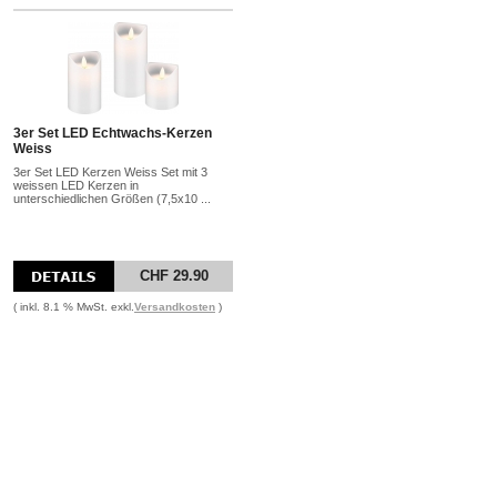
3er Set LED Echtwachs-Kerzen
Weiss
3er Set LED Kerzen Weiss Set mit 3
weissen LED Kerzen in
unterschiedlichen Größen (7,5x10 ...
CHF 29.90
( inkl. 8.1 % MwSt. exkl.
Versandkosten
)