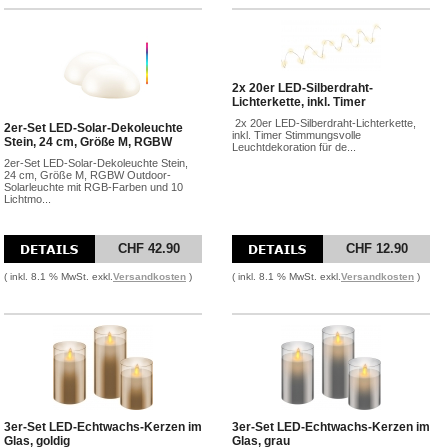
2x 20er LED-Silberdraht-
Lichterkette, inkl. Timer
2x 20er LED-Silberdraht-Lichterkette,
2er-Set LED-Solar-Dekoleuchte
inkl. Timer Stimmungsvolle
Stein, 24 cm, Größe M, RGBW
Leuchtdekoration für de...
2er-Set LED-Solar-Dekoleuchte Stein,
24 cm, Größe M, RGBW Outdoor-
Solarleuchte mit RGB-Farben und 10
Lichtmo...
CHF 42.90
CHF 12.90
( inkl. 8.1 % MwSt. exkl.
Versandkosten
)
( inkl. 8.1 % MwSt. exkl.
Versandkosten
)
3er-Set LED-Echtwachs-Kerzen im
3er-Set LED-Echtwachs-Kerzen im
Glas, goldig
Glas, grau