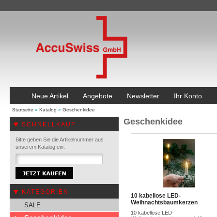
Neue Artikel
Angebote
Newsletter
Ihr Konto
Startseite
»
Katalog
»
Geschenkidee
Geschenkidee
SCHNELLKAUF
Bitte geben Sie die Artikelnummer aus
unserem Katalog ein.
KATEGORIEN
10 kabellose LED-
Weihnachtsbaumkerzen
SALE
10 kabellose LED-