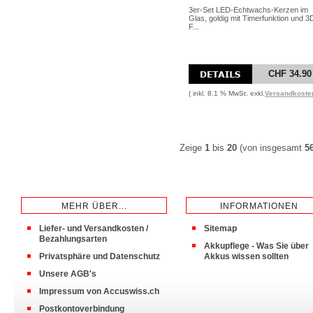
3er-Set LED-Echtwachs-Kerzen im
Glas, goldig mit Timerfunktion und 3
F...
CHF 34.90
( inkl. 8.1 % MwSt. exkl.
Versandkoste
Zeige
1
bis
20
(von insgesamt
5
MEHR ÜBER...
INFORMATIONEN
Liefer- und Versandkosten /
Sitemap
Bezahlungsarten
Akkupflege - Was Sie über
Privatsphäre und Datenschutz
Akkus wissen sollten
Unsere AGB's
Impressum von Accuswiss.ch
Postkontoverbindung