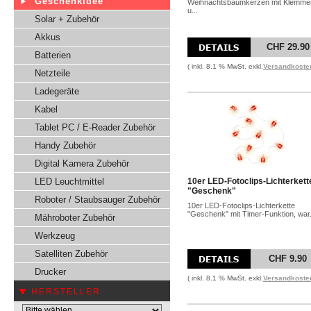
Geschenkidee
Weihnachtsbaumkerzen mit Klemme
u...
Solar + Zubehör
Akkus
CHF 29.90
Batterien
( inkl. 8.1 % MwSt. exkl.
Versandkoste
Netzteile
Ladegeräte
Kabel
Tablet PC / E-Reader Zubehör
Handy Zubehör
Digital Kamera Zubehör
LED Leuchtmittel
10er LED-Fotoclips-Lichterkett
"Geschenk"
Roboter / Staubsauger Zubehör
10er LED-Fotoclips-Lichterkette
"Geschenk" mit Timer-Funktion, war.
Mähroboter Zubehör
Werkzeug
Satelliten Zubehör
CHF 9.90
Drucker
( inkl. 8.1 % MwSt. exkl.
Versandkoste
HERSTELLER