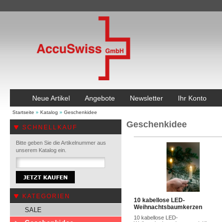
Neue Artikel
Angebote
Newsletter
Ihr Konto
Startseite
»
Katalog
»
Geschenkidee
Geschenkidee
SCHNELLKAUF
Bitte geben Sie die Artikelnummer aus
unserem Katalog ein.
KATEGORIEN
10 kabellose LED-
Weihnachtsbaumkerzen
SALE
10 kabellose LED-