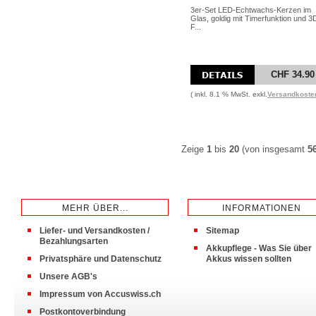
3er-Set LED-Echtwachs-Kerzen im
Glas, goldig mit Timerfunktion und 3
F...
CHF 34.90
( inkl. 8.1 % MwSt. exkl.
Versandkoste
Zeige
1
bis
20
(von insgesamt
5
MEHR ÜBER...
INFORMATIONEN
Liefer- und Versandkosten /
Sitemap
Bezahlungsarten
Akkupflege - Was Sie über
Privatsphäre und Datenschutz
Akkus wissen sollten
Unsere AGB's
Impressum von Accuswiss.ch
Postkontoverbindung