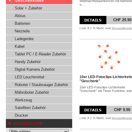
Geschenkidee
Weihnachtsbaumkerzen mit Klemme
u...
Solar + Zubehör
Akkus
CHF 29.90
Batterien
( inkl. 8.1 % MwSt. exkl.
Versandkoste
Netzteile
Ladegeräte
Kabel
Tablet PC / E-Reader Zubehör
Handy Zubehör
Digital Kamera Zubehör
LED Leuchtmittel
10er LED-Fotoclips-Lichterkett
"Geschenk"
Roboter / Staubsauger Zubehör
10er LED-Fotoclips-Lichterkette
"Geschenk" mit Timer-Funktion, war.
Mähroboter Zubehör
Werkzeug
Satelliten Zubehör
CHF 9.90
Drucker
( inkl. 8.1 % MwSt. exkl.
Versandkoste
HERSTELLER