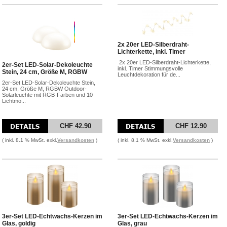
2x 20er LED-Silberdraht-
Lichterkette, inkl. Timer
2x 20er LED-Silberdraht-Lichterkette,
2er-Set LED-Solar-Dekoleuchte
inkl. Timer Stimmungsvolle
Stein, 24 cm, Größe M, RGBW
Leuchtdekoration für de...
2er-Set LED-Solar-Dekoleuchte Stein,
24 cm, Größe M, RGBW Outdoor-
Solarleuchte mit RGB-Farben und 10
Lichtmo...
CHF 42.90
CHF 12.90
( inkl. 8.1 % MwSt. exkl.
Versandkosten
)
( inkl. 8.1 % MwSt. exkl.
Versandkosten
)
3er-Set LED-Echtwachs-Kerzen im
3er-Set LED-Echtwachs-Kerzen im
Glas, goldig
Glas, grau