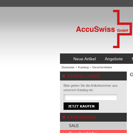
Neue Artikel
Angebote
Startseite
»
Katalog
»
Geschenkidee
G
SCHNELLKAUF
Bitte geben Sie die Artikelnummer aus
unserem Katalog ein.
KATEGORIEN
SALE