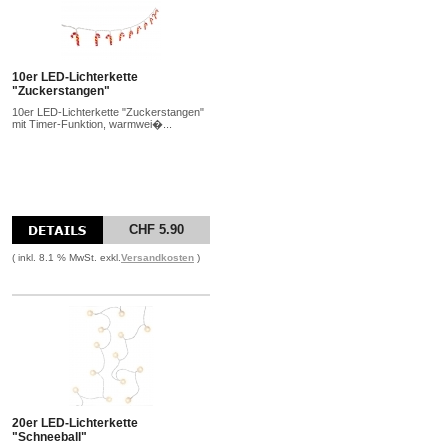
10er LED-Lichterkette
"Zuckerstangen"
10er LED-Lichterkette "Zuckerstangen"
mit Timer-Funktion, warmwei�...
CHF 5.90
( inkl. 8.1 % MwSt. exkl.
Versandkosten
)
20er LED-Lichterkette
"Schneeball"