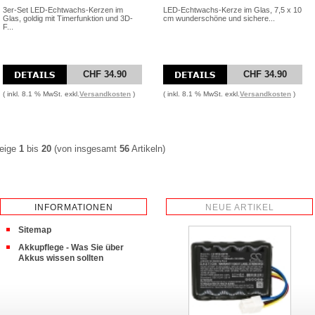
3er-Set LED-Echtwachs-Kerzen im
LED-Echtwachs-Kerze im Glas, 7,5 x 10
Glas, goldig mit Timerfunktion und 3D-
cm wunderschöne und sichere...
F...
CHF 34.90
CHF 34.90
( inkl. 8.1 % MwSt. exkl.
Versandkosten
)
( inkl. 8.1 % MwSt. exkl.
Versandkosten
)
eige
1
bis
20
(von insgesamt
56
Artikeln)
INFORMATIONEN
NEUE ARTIKEL
Sitemap
Akkupflege - Was Sie über
Akkus wissen sollten