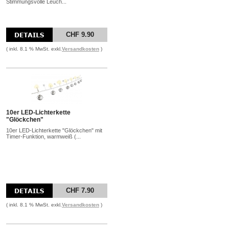
Stimmungsvolle Leuch...
CHF 9.90
( inkl. 8.1 % MwSt. exkl.
Versandkosten
)
10er LED-Lichterkette
"Glöckchen"
10er LED-Lichterkette "Glöckchen" mit
Timer-Funktion, warmweiß (...
CHF 7.90
( inkl. 8.1 % MwSt. exkl.
Versandkosten
)