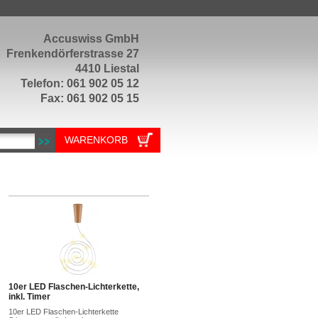
Accuswiss GmbH
Frenkendörferstrasse 27
4410 Liestal
Telefon: 061 902 05 12
Fax: 061 902 05 15
WARENKORB
10er LED Flaschen-Lichterkette,
inkl. Timer
10er LED Flaschen-Lichterkette