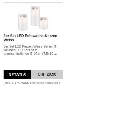
3er Set LED Echtwachs-Kerzen
Weiss
3er Set LED Kerzen Weiss Set mit 3
weissen LED Kerzen in
unterschiedlichen Größen (7,5x10 ...
CHF 29.90
( inkl. 8.1 % MwSt. exkl.
Versandkosten
)