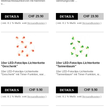
Weihnachtsbaumkerzen mit Klemmen
Stimmungsvolle ...
u...
CHF 29.90
CHF 19.90
( inkl. 8.1 % MwSt. exkl.
Versandkosten
)
( inkl. 8.1 % MwSt. exkl.
Versandkosten
)
10er LED-Fotoclips-Lichterkette
10er LED-Fotoclips-Lichterkette
"Geschenk"
"Tannenbaum"
10er LED-Fotoclips-Lichterkette
10er LED-Fotoclips-Lichterkette
"Geschenk" mit Timer-Funktion, war...
"Tannenbaum" mit Timer-Funktion, w...
CHF 9.90
CHF 9.90
( inkl. 8.1 % MwSt. exkl.
Versandkosten
)
( inkl. 8.1 % MwSt. exkl.
Versandkosten
)