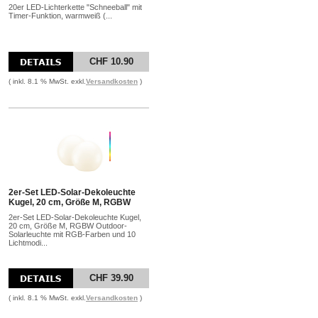
20er LED-Lichterkette "Schneeball" mit
Timer-Funktion, warmweiß (...
CHF 10.90
( inkl. 8.1 % MwSt. exkl.
Versandkosten
)
2er-Set LED-Solar-Dekoleuchte
Kugel, 20 cm, Größe M, RGBW
2er-Set LED-Solar-Dekoleuchte Kugel,
20 cm, Größe M, RGBW Outdoor-
Solarleuchte mit RGB-Farben und 10
Lichtmodi...
CHF 39.90
( inkl. 8.1 % MwSt. exkl.
Versandkosten
)