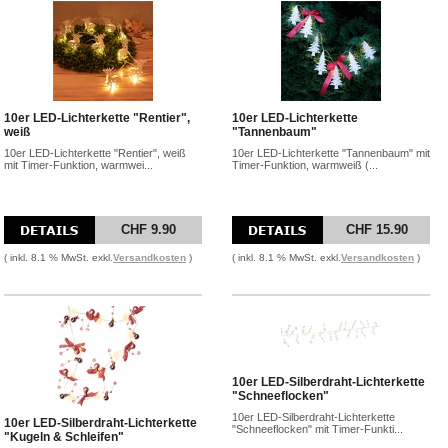
10er LED-Lichterkette "Rentier",
10er LED-Lichterkette
weiß
"Tannenbaum"
10er LED-Lichterkette "Rentier", weiß
10er LED-Lichterkette "Tannenbaum" mit
mit Timer-Funktion, warmwei...
Timer-Funktion, warmweiß (...
CHF 9.90
CHF 15.90
( inkl. 8.1 % MwSt. exkl.
Versandkosten
)
( inkl. 8.1 % MwSt. exkl.
Versandkosten
)
10er LED-Silberdraht-Lichterkette
"Schneeflocken"
10er LED-Silberdraht-Lichterkette
10er LED-Silberdraht-Lichterkette
"Schneeflocken" mit Timer-Funkti...
"Kugeln & Schleifen"