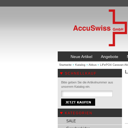
Neue Artikel
Angebote
Startseite
»
Katalog
»
Akkus
»
LiFePO4 Caravan Ak
L
SCHNELLKAUF
Bitte geben Sie die Artikelnummer aus
unserem Katalog ein.
KATEGORIEN
SALE