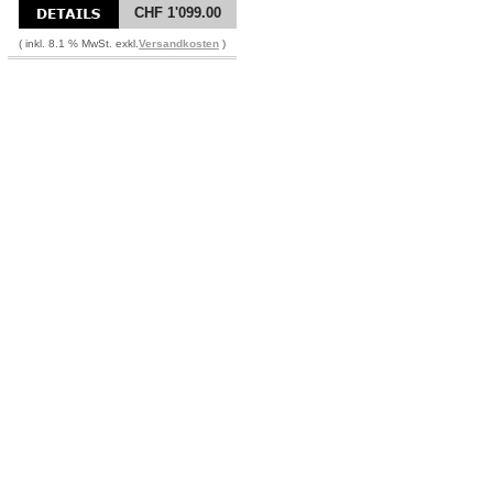
CHF 1'099.00
( inkl. 8.1 % MwSt. exkl.
Versandkosten
)