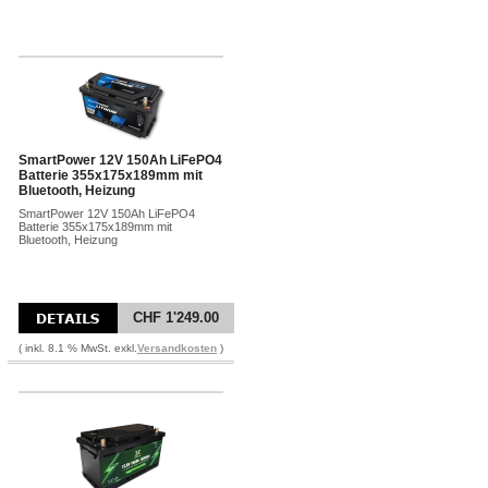
SmartPower 12V 150Ah LiFePO4
Batterie 355x175x189mm mit
Bluetooth, Heizung
SmartPower 12V 150Ah LiFePO4
Batterie 355x175x189mm mit
Bluetooth, Heizung
CHF 1'249.00
( inkl. 8.1 % MwSt. exkl.
Versandkosten
)