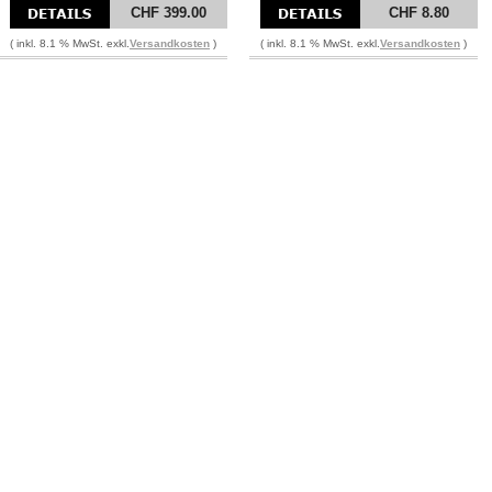
CHF 399.00
CHF 8.80
( inkl. 8.1 % MwSt. exkl.
Versandkosten
)
( inkl. 8.1 % MwSt. exkl.
Versandkosten
)