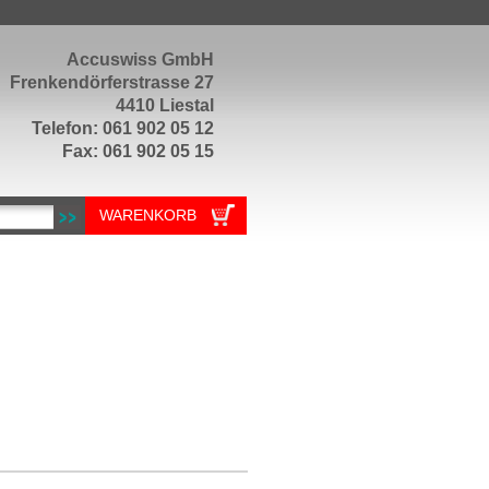
Accuswiss GmbH
Frenkendörferstrasse 27
4410 Liestal
Telefon: 061 902 05 12
Fax: 061 902 05 15
WARENKORB