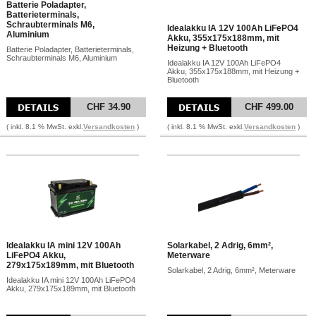
Batterie Poladapter,
Batterieterminals,
Schraubterminals M6,
Idealakku IA 12V 100Ah LiFePO4
Aluminium
Akku, 355x175x188mm, mit
Heizung + Bluetooth
Batterie Poladapter, Batterieterminals,
Schraubterminals M6, Aluminium
Idealakku IA 12V 100Ah LiFePO4
Akku, 355x175x188mm, mit Heizung +
Bluetooth
CHF 34.90
CHF 499.00
( inkl. 8.1 % MwSt. exkl.
Versandkosten
)
( inkl. 8.1 % MwSt. exkl.
Versandkosten
)
Idealakku IA mini 12V 100Ah
Solarkabel, 2 Adrig, 6mm²,
LiFePO4 Akku,
Meterware
279x175x189mm, mit Bluetooth
Solarkabel, 2 Adrig, 6mm², Meterware
Idealakku IA mini 12V 100Ah LiFePO4
Akku, 279x175x189mm, mit Bluetooth