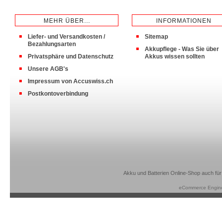
MEHR ÜBER...
INFORMATIONEN
Liefer- und Versandkosten /
Sitemap
Bezahlungsarten
Akkupflege - Was Sie über
Privatsphäre und Datenschutz
Akkus wissen sollten
Unsere AGB's
Impressum von Accuswiss.ch
Postkontoverbindung
Akku und Batterien Online-Shop auch für
eCommerce Engin