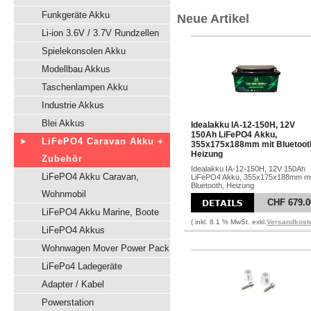
Funkgeräte Akku
Neue Artikel
Li-ion 3.6V / 3.7V Rundzellen
Spielekonsolen Akku
Modellbau Akkus
Taschenlampen Akku
Industrie Akkus
Blei Akkus
Idealakku IA-12-150H, 12V
150Ah LiFePO4 Akku,
LiFePO4 Caravan Akku +
355x175x188mm mit Bluetoot
Heizung
Zubehör
Idealakku IA-12-150H, 12V 150Ah
LiFePO4 Akku Caravan,
LiFePO4 Akku, 355x175x188mm mi
Bluetooth, Heizung
Wohnmobil
CHF 679.0
LiFePO4 Akku Marine, Boote
( inkl. 8.1 % MwSt. exkl.
Versandkost
LiFePO4 Akkus
Wohnwagen Mover Power Pack
LiFePo4 Ladegeräte
Adapter / Kabel
Powerstation