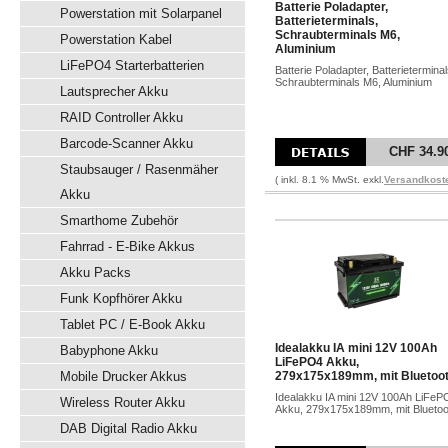
Batterie Poladapter,
Powerstation mit Solarpanel
Batterieterminals,
Schraubterminals M6,
Powerstation Kabel
Aluminium
LiFePO4 Starterbatterien
Batterie Poladapter, Batterieterminal
Schraubterminals M6, Aluminium
Lautsprecher Akku
RAID Controller Akku
Barcode-Scanner Akku
CHF 34.9
Staubsauger / Rasenmäher
( inkl. 8.1 % MwSt. exkl.
Versandkost
Akku
Smarthome Zubehör
Fahrrad - E-Bike Akkus
Akku Packs
Funk Kopfhörer Akku
Tablet PC / E-Book Akku
Idealakku IA mini 12V 100Ah
Babyphone Akku
LiFePO4 Akku,
Mobile Drucker Akkus
279x175x189mm, mit Bluetoo
Idealakku IA mini 12V 100Ah LiFeP
Wireless Router Akku
Akku, 279x175x189mm, mit Bluetoo
DAB Digital Radio Akku