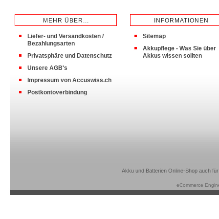
MEHR ÜBER...
INFORMATIONEN
Liefer- und Versandkosten /
Sitemap
Bezahlungsarten
Akkupflege - Was Sie über
Privatsphäre und Datenschutz
Akkus wissen sollten
Unsere AGB's
Impressum von Accuswiss.ch
Postkontoverbindung
Akku und Batterien Online-Shop auch für
eCommerce Engin