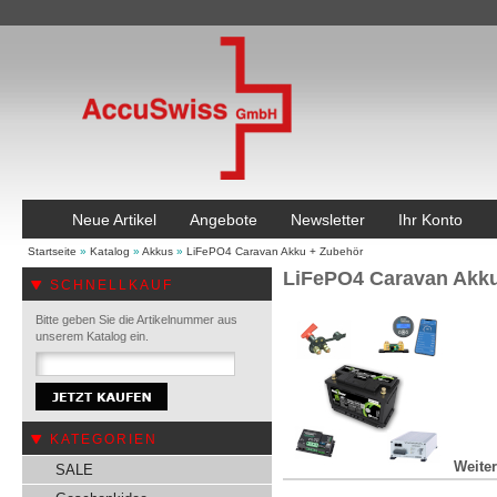
Neue Artikel
Angebote
Newsletter
Ihr Konto
Startseite
»
Katalog
»
Akkus
»
LiFePO4 Caravan Akku + Zubehör
LiFePO4 Caravan Akk
SCHNELLKAUF
Bitte geben Sie die Artikelnummer aus
unserem Katalog ein.
KATEGORIEN
Weiter
SALE