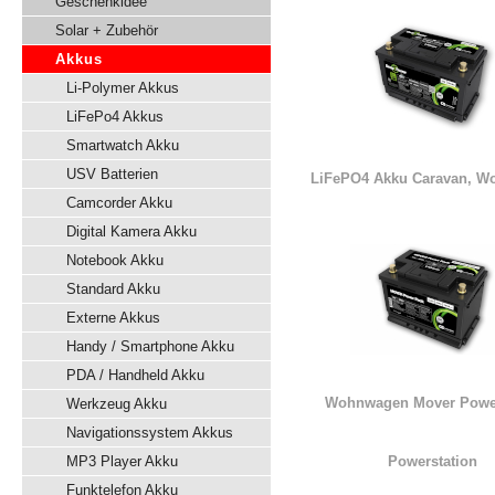
Geschenkidee
Solar + Zubehör
Akkus
Li-Polymer Akkus
LiFePo4 Akkus
Smartwatch Akku
USV Batterien
LiFePO4 Akku Caravan, W
Camcorder Akku
Digital Kamera Akku
Notebook Akku
Standard Akku
Externe Akkus
Handy / Smartphone Akku
PDA / Handheld Akku
Wohnwagen Mover Powe
Werkzeug Akku
Navigationssystem Akkus
MP3 Player Akku
Powerstation
Funktelefon Akku