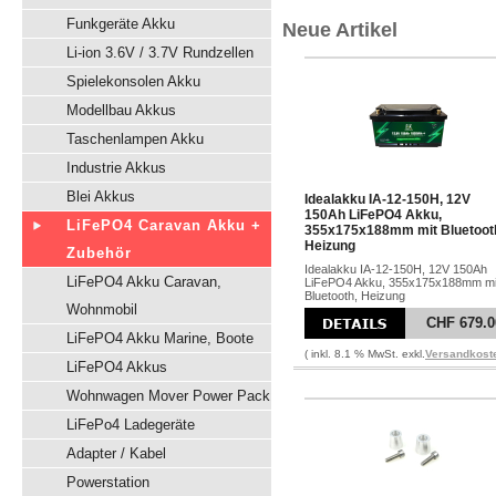
Funkgeräte Akku
Neue Artikel
Li-ion 3.6V / 3.7V Rundzellen
Spielekonsolen Akku
Modellbau Akkus
Taschenlampen Akku
Industrie Akkus
Blei Akkus
Idealakku IA-12-150H, 12V
150Ah LiFePO4 Akku,
LiFePO4 Caravan Akku +
355x175x188mm mit Bluetoot
Heizung
Zubehör
Idealakku IA-12-150H, 12V 150Ah
LiFePO4 Akku Caravan,
LiFePO4 Akku, 355x175x188mm mi
Bluetooth, Heizung
Wohnmobil
CHF 679.0
LiFePO4 Akku Marine, Boote
( inkl. 8.1 % MwSt. exkl.
Versandkost
LiFePO4 Akkus
Wohnwagen Mover Power Pack
LiFePo4 Ladegeräte
Adapter / Kabel
Powerstation