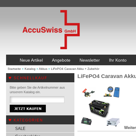
Neue Artikel
Angebote
Newsletter
Ihr Konto
Startseite
»
Katalog
»
Akkus
»
LiFePO4 Caravan Akku + Zubehör
LiFePO4 Caravan Akk
SCHNELLKAUF
Bitte geben Sie die Artikelnummer aus
unserem Katalog ein.
KATEGORIEN
Weiter
SALE