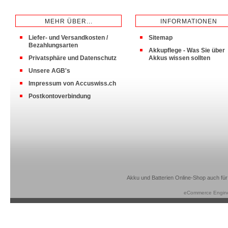
MEHR ÜBER...
INFORMATIONEN
Liefer- und Versandkosten /
Sitemap
Bezahlungsarten
Akkupflege - Was Sie über
Privatsphäre und Datenschutz
Akkus wissen sollten
Unsere AGB's
Impressum von Accuswiss.ch
Postkontoverbindung
Akku und Batterien Online-Shop auch für
eCommerce Engin