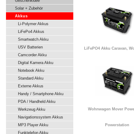
Geschenkidee
Solar + Zubehör
Akkus
Li-Polymer Akkus
LiFePo4 Akkus
Smartwatch Akku
USV Batterien
LiFePO4 Akku Caravan, W
Camcorder Akku
Digital Kamera Akku
Notebook Akku
Standard Akku
Externe Akkus
Handy / Smartphone Akku
PDA / Handheld Akku
Wohnwagen Mover Powe
Werkzeug Akku
Navigationssystem Akkus
MP3 Player Akku
Powerstation
Funktelefon Akku