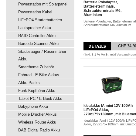
Batterie Poladapter,
Powerstation mit Solarpanel
Batterieterminals,
Schraubterminals M6,
Powerstation Kabel
Aluminium
LiFePO4 Starterbatterien
Batterie Poladapter, Batterieterminal
Schraubterminals M6, Aluminium
Lautsprecher Akku
RAID Controller Akku
Barcode-Scanner Akku
CHF 34.9
Staubsauger / Rasenmäher
( inkl. 8.1 % MwSt. exkl.
Versandkost
Akku
Smarthome Zubehör
Fahrrad - E-Bike Akkus
Akku Packs
Funk Kopfhörer Akku
Tablet PC / E-Book Akku
Idealakku IA mini 12V 100Ah
Babyphone Akku
LiFePO4 Akku,
Mobile Drucker Akkus
279x175x189mm, mit Bluetoo
Idealakku IA mini 12V 100Ah LiFeP
Wireless Router Akku
Akku, 279x175x189mm, mit Bluetoo
DAB Digital Radio Akku